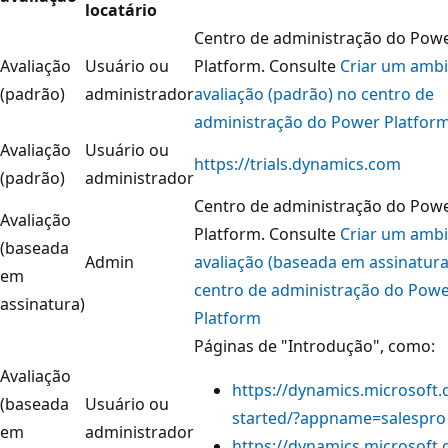
locatário
Centro de administração do Pow
Avaliação
Usuário ou
Platform. Consulte
Criar um ambi
(padrão)
administrador
avaliação (padrão) no centro de
administração do Power Platfor
Avaliação
Usuário ou
https://trials.dynamics.com
(padrão)
administrador
Centro de administração do Pow
Avaliação
Platform. Consulte
Criar um ambi
(baseada
Admin
avaliação (baseada em assinatura
em
centro de administração do Pow
assinatura)
Platform
Páginas de "Introdução", como:
Avaliação
https://dynamics.microsoft.
(baseada
Usuário ou
started/?appname=salespro
em
administrador
https://dynamics.microsoft.