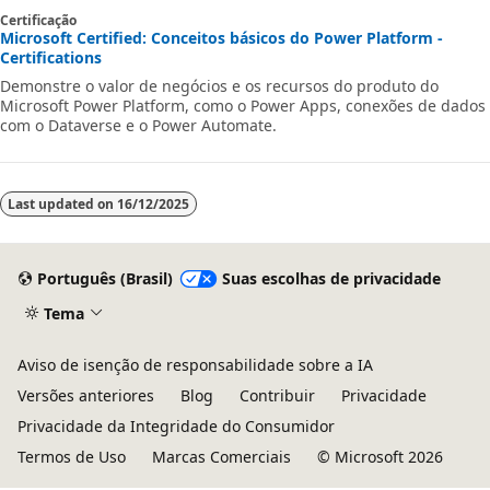
disso, este módulo explica como criar a conta do Business Central,
Certificação
como usar um banco de dados de demonstração, como iniciar
Microsoft Certified: Conceitos básicos do Power Platform -
uma avaliação com os próprios dados e como inscrever a
Certifications
organização.
Demonstre o valor de negócios e os recursos do produto do
Microsoft Power Platform, como o Power Apps, conexões de dados
com o Dataverse e o Power Automate.
Last updated on
16/12/2025
Português (Brasil)
Suas escolhas de privacidade
Tema
Aviso de isenção de responsabilidade sobre a IA
Versões anteriores
Blog
Contribuir
Privacidade
Privacidade da Integridade do Consumidor
Termos de Uso
Marcas Comerciais
© Microsoft 2026