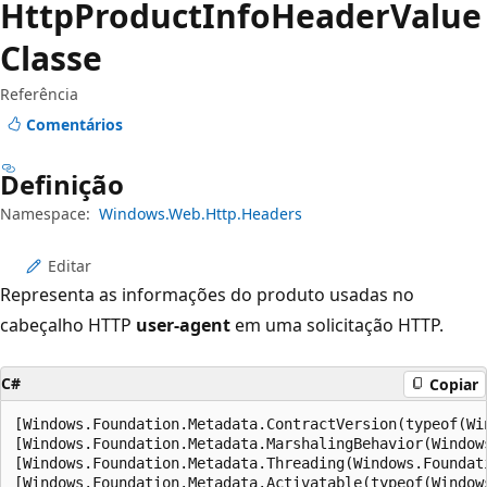
Http
Product
Info
Header
Value
Classe
Referência
Comentários
Definição
Namespace:
Windows.Web.Http.Headers
Editar
Representa as informações do produto usadas no
cabeçalho HTTP
user-agent
em uma solicitação HTTP.
C#
Copiar
[Windows.Foundation.Metadata.ContractVersion(typeof(Wi
[Windows.Foundation.Metadata.MarshalingBehavior(Window
[Windows.Foundation.Metadata.Threading(Windows.Foundat
[Windows.Foundation.Metadata.Activatable(typeof(Window