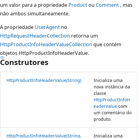
um valor para a propriedade
Product
ou
Comment
, mas
não ambos simultaneamente.
A propriedade
UserAgent
no
HttpRequestHeaderCollection
retorna um
HttpProductInfoHeaderValueCollection
que contém
objetos HttpProductInfoHeaderValue.
Construtores
HttpProductInfoHeaderValue(String)
Inicializa uma
nova instância da
classe
HttpProductInfoH
eaderValue
com
um comentário do
produto.
HttpProductInfoHeaderValue(String,
Inicializa uma