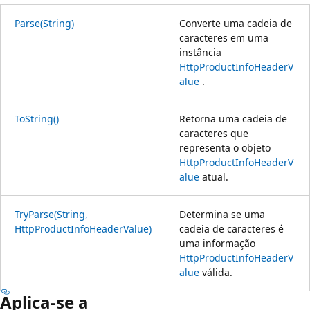
Parse(String)
Converte uma cadeia de
caracteres em uma
instância
HttpProductInfoHeaderV
alue
.
ToString()
Retorna uma cadeia de
caracteres que
representa o objeto
HttpProductInfoHeaderV
alue
atual.
TryParse(String,
Determina se uma
HttpProductInfoHeaderValue)
cadeia de caracteres é
uma informação
HttpProductInfoHeaderV
alue
válida.
Aplica-se a