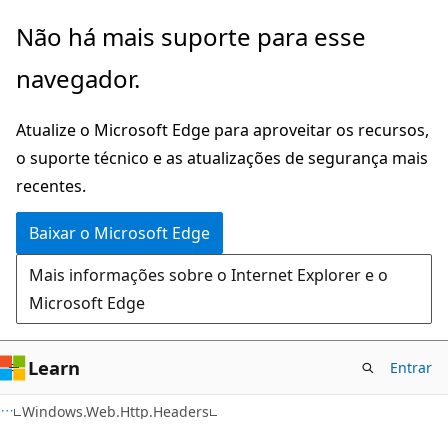
Pular
Ignore
Não há mais suporte para esse
para
e
navegador.
o
passe
conteúdo
para
Atualize o Microsoft Edge para aproveitar os recursos,
principal
a
o suporte técnico e as atualizações de segurança mais
navegação
recentes.
na
página
Baixar o Microsoft Edge
Mais informações sobre o Internet Explorer e o
Microsoft Edge
Learn
Entrar
C#
Windows.Web.Http.Headers