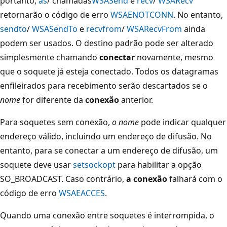
portanto,
as
/ chamadas
WSASend
e
recv
/
WSARecv
retornarão o código de erro
WSAENOTCONN
. No entanto,
sendto
/
WSASendTo
e
recvfrom
/
WSARecvFrom
ainda
podem ser usados. O destino padrão pode ser alterado
simplesmente chamando
conectar
novamente, mesmo
que o soquete já esteja conectado. Todos os datagramas
enfileirados para recebimento serão descartados se o
nome
for diferente da
conexão
anterior.
Para soquetes sem conexão,
o nome
pode indicar qualquer
endereço válido, incluindo um endereço de difusão. No
entanto, para se conectar a um endereço de difusão, um
soquete deve usar
setsockopt
para habilitar a opção
SO_BROADCAST. Caso contrário,
a conexão
falhará com o
código de erro
WSAEACCES
.
Quando uma conexão entre soquetes é interrompida, o