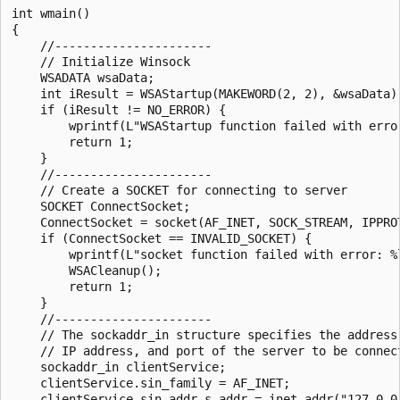
int wmain()

{

    //----------------------

    // Initialize Winsock

    WSADATA wsaData;

    int iResult = WSAStartup(MAKEWORD(2, 2), &wsaData);
    if (iResult != NO_ERROR) {

        wprintf(L"WSAStartup function failed with error
        return 1;

    }

    //----------------------

    // Create a SOCKET for connecting to server

    SOCKET ConnectSocket;

    ConnectSocket = socket(AF_INET, SOCK_STREAM, IPPROT
    if (ConnectSocket == INVALID_SOCKET) {

        wprintf(L"socket function failed with error: %l
        WSACleanup();

        return 1;

    }

    //----------------------

    // The sockaddr_in structure specifies the address 
    // IP address, and port of the server to be connect
    sockaddr_in clientService;

    clientService.sin_family = AF_INET;

    clientService.sin_addr.s_addr = inet_addr("127.0.0.