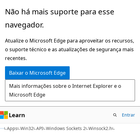
Pular
Não há mais suporte para esse
para
navegador.
o
conteúdo
Atualize o Microsoft Edge para aproveitar os recursos,
principal
o suporte técnico e as atualizações de segurança mais
recentes.
Baixar o Microsoft Edge
Mais informações sobre o Internet Explorer e o
Microsoft Edge
Learn
Entrar
Apps
Win32
API
Windows Sockets 2
Winsock2.h