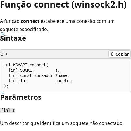
Função connect (winsock2.h)
A função
connect
estabelece uma conexão com um
soquete especificado.
Sintaxe
C++
Copiar
int WSAAPI connect(

  [in] SOCKET         s,

  [in] const sockaddr *name,

  [in] int            namelen

Parâmetros
[in] s
Um descritor que identifica um soquete não conectado.