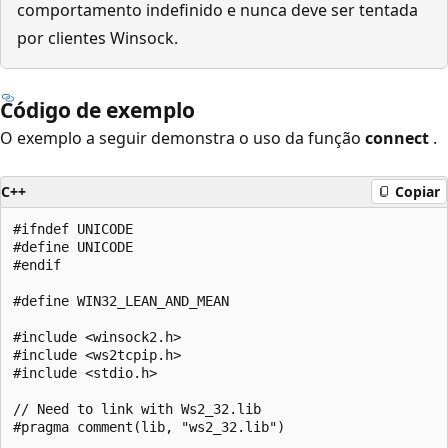
comportamento indefinido e nunca deve ser tentada
por clientes Winsock.
Código de exemplo
O exemplo a seguir demonstra o uso da função
connect
.
C++
Copiar
#ifndef UNICODE

#define UNICODE

#endif

#define WIN32_LEAN_AND_MEAN

#include <winsock2.h>

#include <ws2tcpip.h>

#include <stdio.h>

// Need to link with Ws2_32.lib

#pragma comment(lib, "ws2_32.lib")
