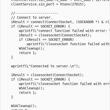
    clientService.sin_port = htons(27015);

    //----------------------

    // Connect to server.

    iResult = connect(ConnectSocket, (SOCKADDR *) & cl
    if (iResult == SOCKET_ERROR) {

        wprintf(L"connect function failed with error: %
        iResult = closesocket(ConnectSocket);

        if (iResult == SOCKET_ERROR)

            wprintf(L"closesocket function failed with
        WSACleanup();

        return 1;

    }

    wprintf(L"Connected to server.\n");

    iResult = closesocket(ConnectSocket);

    if (iResult == SOCKET_ERROR) {

        wprintf(L"closesocket function failed with erro
        WSACleanup();

        return 1;

    }

    WSACleanup();
