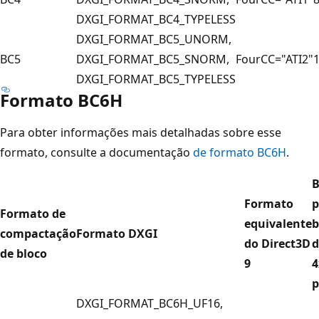
DXGI_FORMAT_BC4_TYPELESS
DXGI_FORMAT_BC5_UNORM,
BC5
DXGI_FORMAT_BC5_SNORM,
FourCC="ATI2"
DXGI_FORMAT_BC5_TYPELESS
Formato BC6H
Para obter informações mais detalhadas sobre esse
formato, consulte a documentação
de formato BC6H
.
B
Formato
p
Formato de
equivalente
b
compactação
Formato DXGI
do Direct3D
d
de bloco
9
4
p
DXGI_FORMAT_BC6H_UF16,