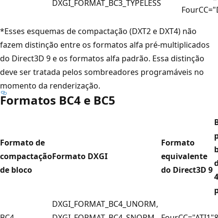
DXGI_FORMAT_BC3_TYPELESS
FourCC="
*Esses esquemas de compactação (DXT2 e DXT4) não
fazem distinção entre os formatos alfa pré-multiplicados
do Direct3D 9 e os formatos alfa padrão. Essa distinção
deve ser tratada pelos sombreadores programáveis no
momento da renderização.
Formatos BC4 e BC5
Formato de
Formato
compactação
Formato DXGI
equivalente
de bloco
do Direct3D 9
p
DXGI_FORMAT_BC4_UNORM,
BC4
DXGI_FORMAT_BC4_SNORM,
FourCC="ATI1"