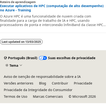
Roteiro de aprendizagem
Executar aplicativos de HPC (computação de alto desempenho)
no Azure - Training
O Azure HPC é uma funcionalidade de nuvem criada com
finalidade para a carga de trabalho de IA e HPC, usando
processadores de ponta e interconexão InfiniBand da classe HPC
para fornecer o melhor desempenho, escalabilidade e valor do
aplicativo. O Azure HPC permite que os usuários obtenham
inovação, produtividade e agilidade empresarial, por meio de
uma variedade altamente disponível de tecnologias de HPC e IA
Last updated on
13/03/2025
que podem ser alocadas dinamicamente conforme as suas
necessidades técnicas e empresariais mudam. E
Português (Brasil)
Suas escolhas de privacidade
Tema
Aviso de isenção de responsabilidade sobre a IA
Versões anteriores
Blog
Contribuir
Privacidade
Privacidade da Integridade do Consumidor
Termos de Uso
Marcas Comerciais
© Microsoft 2026