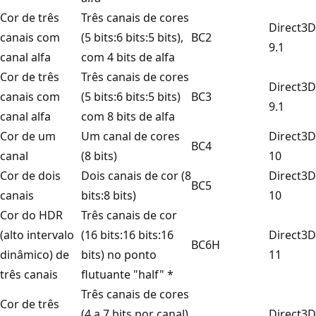
Cor de três
Três canais de cores
Direct3D
canais com
(5 bits:6 bits:5 bits),
BC2
9.1
canal alfa
com 4 bits de alfa
Cor de três
Três canais de cores
Direct3D
canais com
(5 bits:6 bits:5 bits)
BC3
9.1
canal alfa
com 8 bits de alfa
Cor de um
Um canal de cores
Direct3D
BC4
canal
(8 bits)
10
Cor de dois
Dois canais de cor (8
Direct3D
BC5
canais
bits:8 bits)
10
Cor do HDR
Três canais de cor
(alto intervalo
(16 bits:16 bits:16
Direct3D
BC6H
dinâmico) de
bits) no ponto
11
três canais
flutuante "half" *
Três canais de cores
Cor de três
(4 a 7 bits por canal)
Direct3D