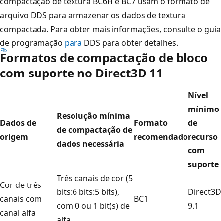
compactação de textura BC6H e BC7 usam o formato de
arquivo DDS para armazenar os dados de textura
compactada. Para obter mais informações, consulte o guia
de programação
para
DDS para obter detalhes.
Formatos de compactação de bloco
com suporte no Direct3D 11
Nível
mínimo
Resolução mínima
Dados de
Formato
de
de compactação de
origem
recomendado
recurso
dados necessária
com
suporte
Três canais de cor (5
Cor de três
bits:6 bits:5 bits),
Direct3D
canais com
BC1
com 0 ou 1 bit(s) de
9.1
canal alfa
alfa