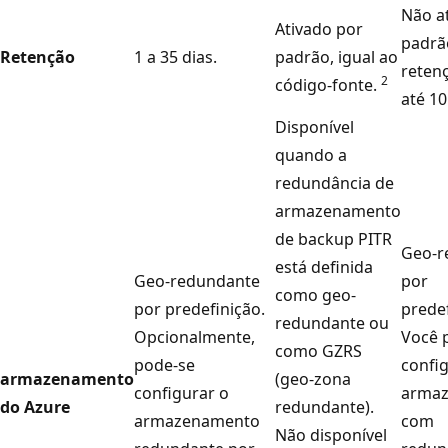
Não a
Ativado por
padrã
Retenção
1 a 35 dias.
padrão, igual ao
reten
2
código-fonte.
até 10
Disponível
quando a
redundância de
armazenamento
de backup PITR
Geo-r
está definida
Geo-redundante
por
como geo-
por predefinição.
predef
redundante ou
Opcionalmente,
Você 
como GZRS
pode-se
confi
armazenamento
(geo-zona
configurar o
arma
do Azure
redundante).
armazenamento
com
Não disponível