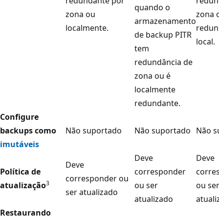
redundante por
redun
quando o
zona ou
zona 
armazenamento
localmente.
redun
de backup PITR
local.
tem
redundância de
zona ou é
localmente
redundante.
Configure
backups como
Não suportado
Não suportado
Não s
imutáveis
Deve
Deve
Deve
Política de
corresponder
corre
corresponder ou
3
atualização
ou ser
ou se
ser atualizado
atualizado
atual
Restaurando