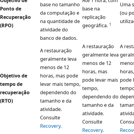
Objetivo de
Até 1 hora, com
base no tamanho
Uma 
Ponto de
base na
da computação e
(ou po
Recuperação
replicação
na quantidade de
utiliz
1
(RPO)
geográfica.
atividade do
banco de dados.
A restauração
A res
A restauração
geralmente leva
geral
geralmente leva
menos de 12
menos
menos de 12
horas, mas
horas
Objetivo de
horas, mas pode
pode levar mais
pode 
tempo de
levar mais tempo,
tempo,
tempo
recuperação
dependendo do
dependendo do
depen
(RTO)
tamanho e da
tamanho e da
taman
atividade.
atividade.
ativid
Consulte
Consulte
Consu
Recovery
.
Recovery
.
Recov