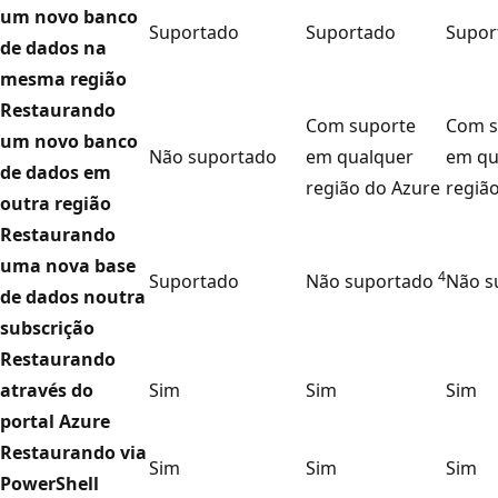
um novo banco
Suportado
Suportado
Supor
de dados na
mesma região
Restaurando
Com suporte
Com s
um novo banco
Não suportado
em qualquer
em qu
de dados em
região do Azure
regiã
outra região
Restaurando
uma nova base
4
Suportado
Não suportado
Não s
de dados noutra
subscrição
Restaurando
através do
Sim
Sim
Sim
portal Azure
Restaurando via
Sim
Sim
Sim
PowerShell