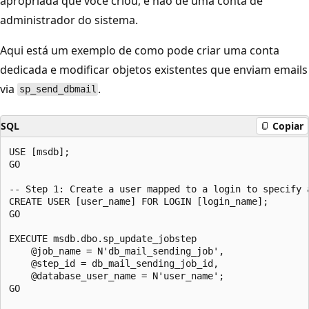
apropriada que você criou, e não de uma conta de
administrador do sistema.
Aqui está um exemplo de como pode criar uma conta
dedicada e modificar objetos existentes que enviam emails
via
.
sp_send_dbmail
SQL
Copiar
USE [msdb];

GO

-- Step 1: Create a user mapped to a login to specify a
CREATE USER [user_name] FOR LOGIN [login_name];

GO

EXECUTE msdb.dbo.sp_update_jobstep

    @job_name = N'db_mail_sending_job',

    @step_id = db_mail_sending_job_id,

    @database_user_name = N'user_name';

GO
