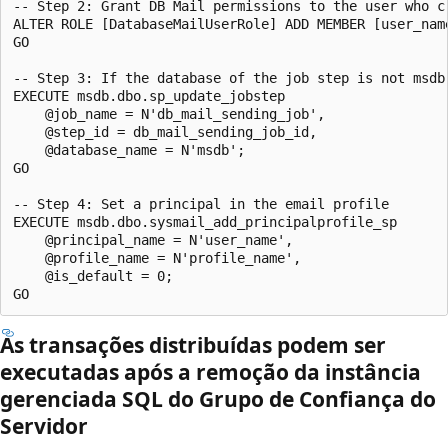
-- Step 2: Grant DB Mail permissions to the user who cr
ALTER ROLE [DatabaseMailUserRole] ADD MEMBER [user_name
GO

-- Step 3: If the database of the job step is not msdb
EXECUTE msdb.dbo.sp_update_jobstep

    @job_name = N'db_mail_sending_job',

    @step_id = db_mail_sending_job_id,

    @database_name = N'msdb';

GO

-- Step 4: Set a principal in the email profile

EXECUTE msdb.dbo.sysmail_add_principalprofile_sp

    @principal_name = N'user_name',

    @profile_name = N'profile_name',

    @is_default = 0;

As transações distribuídas podem ser
executadas após a remoção da instância
gerenciada SQL do Grupo de Confiança do
Servidor