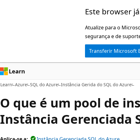
Saltar
Este browser já
para
o
Atualize para o Microso
conteúdo
segurança e de suporte
principal
Transferir Microsoft
Learn
Learn
Azure
SQL do Azure
Instância Gerida do SQL do Azure
O que é um pool de ins
Instância Gerenciada 
Aplica-se a:
Instância Gerenciada SQL do Azure