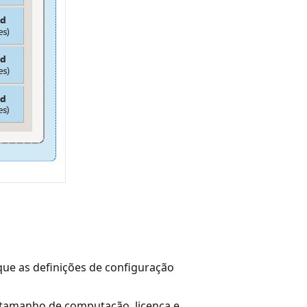
ique as definições de configuração
o tamanho de computação, licença e