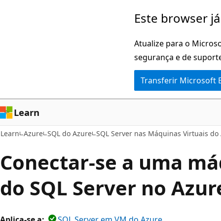
Saltar
Este browser já
para
o
Atualize para o Microso
conteúdo
segurança e de suporte
principal
Transferir Microsoft
Learn
Learn
Azure
SQL do Azure
SQL Server nas Máquinas Virtuais do
Conectar-se a uma máq
do SQL Server no Azur
Aplica-se a:
SQL Server em VM do Azure