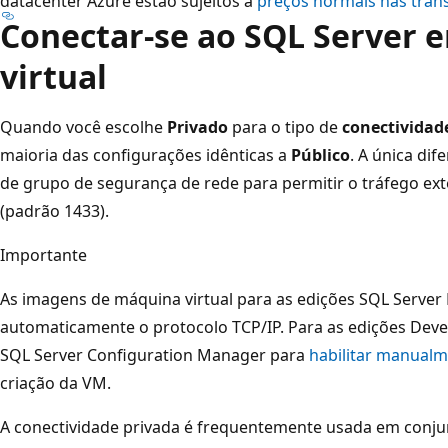
datacenter Azure estão sujeitos a
preços normais nas trans
Conectar-se ao SQL Server 
virtual
Quando você escolhe
Privado
para o tipo de
conectividad
maioria das configurações idênticas a
Público
. A única di
de grupo de segurança de rede para permitir o tráfego ex
(padrão 1433).
Importante
As imagens de máquina virtual para as edições SQL Server
automaticamente o protocolo TCP/IP. Para as edições Devel
SQL Server Configuration Manager para
habilitar manualm
criação da VM.
A conectividade privada é frequentemente usada em con