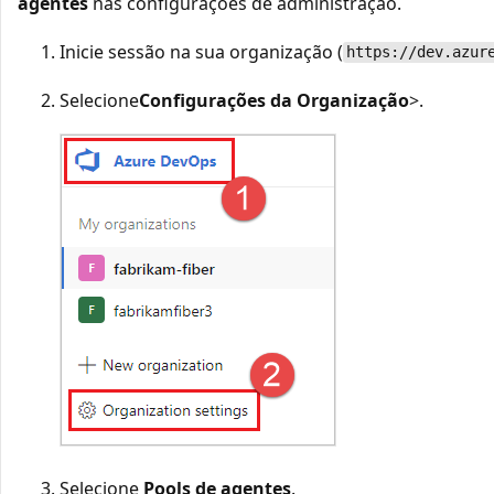
agentes
nas configurações de administração.
Inicie sessão na sua organização (
https://dev.azur
Selecione
Configurações da Organização
>
.
Selecione
Pools de agentes
.