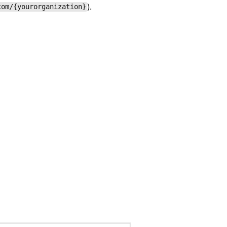
).
com/{yourorganization}