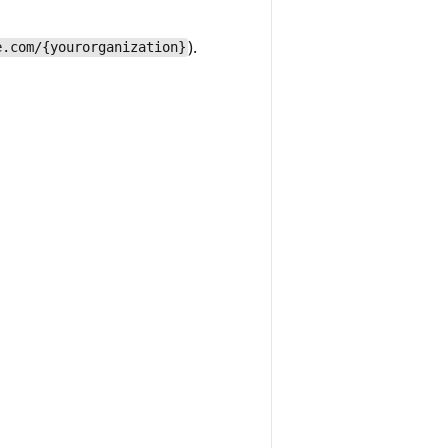
).
e.com/{yourorganization}