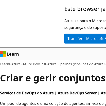
Saltar
Este browser já
para
o
Atualize para o Microso
conteúdo
segurança e de suporte
principal
Transferir Microsoft
Learn
Learn
Azure
Azure DevOps
Azure Pipelines (Pipelines do Azure)
Criar e gerir conjunto
Serviços de DevOps do Azure | Azure DevOps Server | A
Um pool de agentes é uma coleção de agentes. Em vez de 