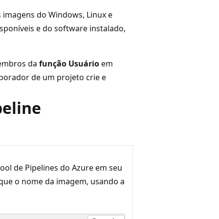
s imagens do Windows, Linux e
poníveis e do software instalado,
membros da
função Usuário
em
borador de um projeto crie e
.
peline
ool de Pipelines do Azure em seu
fique o nome da imagem, usando a