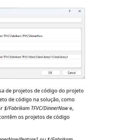
sa de projetos de código do projeto
ojeto de código na solução, como
ar
$/Fabrikam TFVC/DinnerNow
e,
contêm os projetos de código
nnerNow/feature1
ou
$/Fabrikam