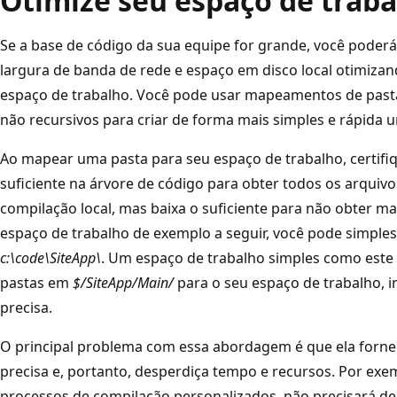
Otimize seu espaço de trab
Se a base de código da sua equipe for grande, você poderá
largura de banda de rede e espaço em disco local otimiz
espaço de trabalho. Você pode usar mapeamentos de pastas 
não recursivos para criar de forma mais simples e rápida u
Ao mapear uma pasta para seu espaço de trabalho, certifiq
suficiente na árvore de código para obter todos os arquiv
compilação local, mas baixa o suficiente para não obter ma
espaço de trabalho de exemplo a seguir, você pode simp
c:\code\SiteApp\
. Um espaço de trabalho simples como est
pastas em
$/SiteApp/Main/
para o seu espaço de trabalho, i
precisa.
O principal problema com essa abordagem é que ela forne
precisa e, portanto, desperdiça tempo e recursos. Por exe
processos de compilação personalizados, não precisará d