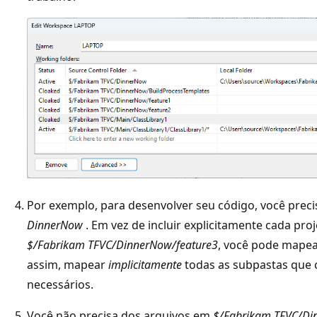
Por exemplo, para desenvolver seu código, você preci
DinnerNow
. Em vez de incluir explicitamente cada pr
$/Fabrikam TFVC/DinnerNow/feature3
, você pode mape
assim, mapear
implicitamente
todas as subpastas que 
necessários.
Você não precisa dos arquivos em
$/Fabrikam TFVC/Di