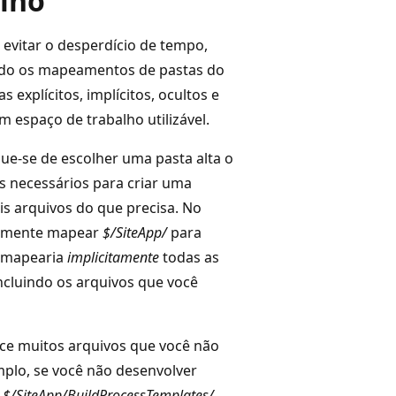
alho
 evitar o desperdício de tempo,
ando os mapeamentos de pastas do
explícitos, implícitos, ocultos e
m espaço de trabalho utilizável.
ue-se de escolher uma pasta alta o
os necessários para criar uma
is arquivos do que precisa. No
lesmente mapear
$/SiteApp/
para
e mapearia
implicitamente
todas as
ncluindo os arquivos que você
ce muitos arquivos que você não
mplo, se você não desenvolver
e
$/SiteApp/BuildProcessTemplates/
.