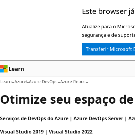
Saltar
Este browser já
para
o
Atualize para o Microso
conteúdo
segurança e de suporte
principal
Transferir Microsoft
Learn
Learn
Azure
Azure DevOps
Azure Repos
Otimize seu espaço de
Serviços de DevOps do Azure | Azure DevOps Server | A
Visual Studio 2019 | Visual Studio 2022