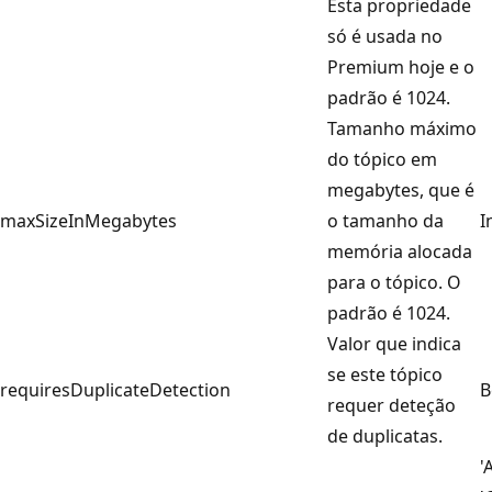
Esta propriedade
só é usada no
Premium hoje e o
padrão é 1024.
Tamanho máximo
do tópico em
megabytes, que é
maxSizeInMegabytes
o tamanho da
I
memória alocada
para o tópico. O
padrão é 1024.
Valor que indica
se este tópico
requiresDuplicateDetection
B
requer deteção
de duplicatas.
'