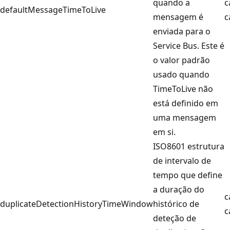
quando a
c
defaultMessageTimeToLive
mensagem é
c
enviada para o
Service Bus. Este é
o valor padrão
usado quando
TimeToLive não
está definido em
uma mensagem
em si.
ISO8601 estrutura
de intervalo de
tempo que define
a duração do
c
duplicateDetectionHistoryTimeWindow
histórico de
c
deteção de