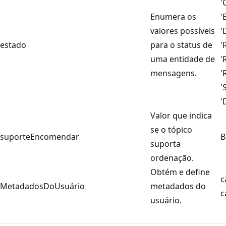
'
Enumera os
'
valores possíveis
'
estado
para o status de
'
uma entidade de
'
mensagens.
'
'
'
Valor que indica
se o tópico
suporteEncomendar
B
suporta
ordenação.
Obtém e define
c
MetadadosDoUsuário
metadados do
c
usuário.