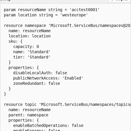
param resourceName string = 'acctest0001'

param location string = 'westeurope'

resource namespace 'Microsoft.ServiceBus/namespaces@202
  name: resourceName

  location: location

  sku: {

    capacity: 0

    name: 'Standard'

    tier: 'Standard'

  }

  properties: {

    disableLocalAuth: false

    publicNetworkAccess: 'Enabled'

    zoneRedundant: false

  }

}

resource topic 'Microsoft.ServiceBus/namespaces/topics@
  name: resourceName

  parent: namespace

  properties: {

    enableBatchedOperations: false

    enableExpress: false
