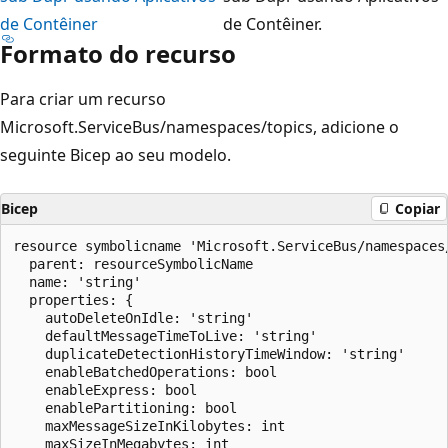
de Contêiner
de Contêiner.
Formato do recurso
Para criar um recurso
Microsoft.ServiceBus/namespaces/topics, adicione o
seguinte Bicep ao seu modelo.
Bicep
Copiar
resource symbolicname 'Microsoft.ServiceBus/namespaces/
  parent: resourceSymbolicName

  name: 'string'

  properties: {

    autoDeleteOnIdle: 'string'

    defaultMessageTimeToLive: 'string'

    duplicateDetectionHistoryTimeWindow: 'string'

    enableBatchedOperations: bool

    enableExpress: bool

    enablePartitioning: bool

    maxMessageSizeInKilobytes: int

    maxSizeInMegabytes: int
