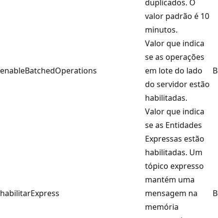
duplicados. O
valor padrão é 10
minutos.
Valor que indica
se as operações
enableBatchedOperations
em lote do lado
B
do servidor estão
habilitadas.
Valor que indica
se as Entidades
Expressas estão
habilitadas. Um
tópico expresso
mantém uma
habilitarExpress
mensagem na
B
memória