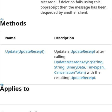
Message. If deletion fails using this
popreceipt then the message has been
dequeued by another client.
Methods
Name
Description
Update(UpdateReceipt)
Update a
UpdateReceipt
after
calling
UpdateMessageAsync(String,
String, BinaryData, TimeSpan,
CancellationToken)
with the
resulting
UpdateReceipt
.
Applies to
Modo
de