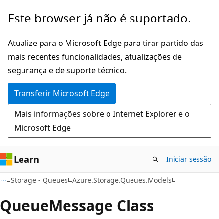
Saltar
Saltar
Este browser já não é suportado.
para
para
o
a
Atualize para o Microsoft Edge para tirar partido das
conteúdo
navegação
mais recentes funcionalidades, atualizações de
principal
na
segurança e de suporte técnico.
página
Transferir Microsoft Edge
Mais informações sobre o Internet Explorer e o
Microsoft Edge
Learn
Iniciar sessão
C#
Storage - Queues
Azure.Storage.Queues.Models
Queue
Message Class