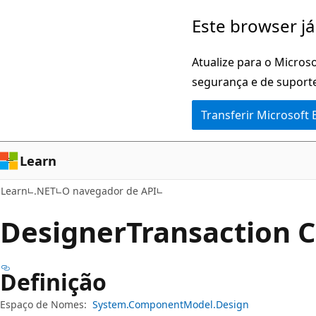
Saltar
Saltar
Este browser já
para
para
o
a
Atualize para o Microso
conteúdo
navegação
segurança e de suporte
principal
na
Transferir Microsoft
página
Learn
Learn
.NET
O navegador de API
Designer
Transaction C
Definição
Espaço de Nomes:
System.ComponentModel.Design