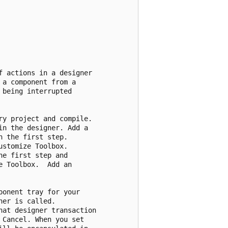
 actions in a designer 

a component from a 

being interrupted 

y project and compile. 

n the designer. Add a 

 the first step.

stomize Toolbox.  

e first step and 

 Toolbox.  Add an 

onent tray for your

er is called. 

at designer transaction

Cancel. When you set 
