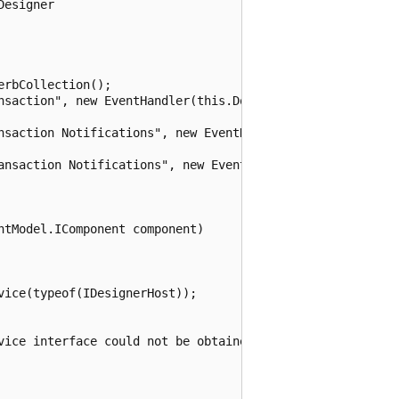
esigner

ollection();				

nsaction", new EventHandler(this.DoTransaction)) );

nsaction Notifications", new EventHandler(this.UnlinkDTNo
on Notifications", new EventHandler(this.LinkDTNotifications)))
tModel.IComponent component)

e(typeof(IDesignerHost));			

vice interface could not be obtained.");
