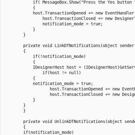
            if( MessageBox.Show("Press the Yes button 
            {							

            host.TransactionOpened += new EventHandler(
                host.TransactionClosed += new Designer
                notification_mode = true;

            }

        }

        private void LinkDTNotifications(object sender,
        {

            if(!notification_mode)

            {

            IDesignerHost host = (IDesignerHost)GetService(
                if(host != null)

            {

            notification_mode = true;

                   host.TransactionOpened += new Event
                   host.TransactionClosed += new Desig
            }

        }

        }

        private void UnlinkDTNotifications(object sende
        {

        if(notification_mode)
