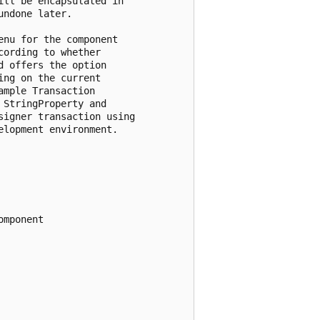
ll be encapsulated in 

ndone later.  

ording to whether 

 offers the option

ng on the current 

mple Transaction 

StringProperty and 

igner transaction using 

lopment environment.

mponent
