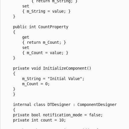
            { return m_String; }

        set

        { m_String = value; }

    }

    public int CountProperty

    {

        get

        { return m_Count; }

        set

        { m_Count = value; }

    }

    private void InitializeComponent()

    {

        m_String = "Initial Value";

        m_Count = 0;

    }

    }

    internal class DTDesigner : ComponentDesigner

    {

    private bool notification_mode = false;

    private int count = 10;
