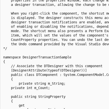
    properties in the properties window, each change wi
    a designer transaction, allowing the change to be u
    When you right-click the component,	the shortcut menu for the component 

    is displayed. The designer constructs this menu acc
    designer transaction notifications are enabled, and
    of enabling or disabling the notifications, dependi
    mode. The shortcut menu also presents a Perform Exa
    item, which will set the values of the component's 
    CountProperty properties. You can undo the last des
    the Undo command provided by the Visual Studio deve
*/

namespace DesignerTransactionSample

{

    // Associate the DTDesigner with this component

    [DesignerAttribute(typeof(DTDesigner))]

    public class DTComponent : System.ComponentModel.Co
    {

        private string m_String;

    private int m_Count;

    public string StringProperty

    {

        get
