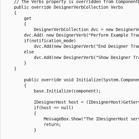
    // The Verbs property is overridden from ComponentD
    public override DesignerVerbCollection Verbs

    {

        get

        {				

            DesignerVerbCollection dvc = new DesignerVerbC
        dvc.Add( new DesignerVerb("Perform Example Tra
        if(notification_mode)

            dvc.Add(new DesignerVerb("End Designer Tra
        else

            dvc.Add(new DesignerVerb("Show Designer Transacti
        }

    }

        public override void Initialize(System.Componen
        {

            base.Initialize(component);

            IDesignerHost host = (IDesignerHost)GetServic
            if(host == null)

            {

                MessageBox.Show("The IDesignerHost ser
                return;

            }
