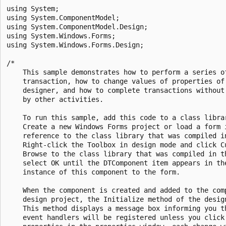
using System;

using System.ComponentModel;

using System.ComponentModel.Design;

using System.Windows.Forms;

using System.Windows.Forms.Design;

/*

    This sample demonstrates how to perform a series of
    transaction, how to change values of properties of 
    designer, and how to complete transactions without 
    by other activities.

    To run this sample, add this code to a class librar
    Create a new Windows Forms project or load a form i
    reference to the class library that was compiled in
    Right-click the Toolbox in design mode and click Cu
    Browse to the class library that was compiled in th
    select OK until the DTComponent item appears in the
    instance of this component to the form.  

    When the component is created and added to the comp
    design project, the Initialize method of the design
    This method displays a message box informing you th
    event handlers will be registered unless you click 