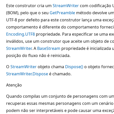
Este construtor cria um
StreamWriter
com codificação 
(BOM), pelo que o seu
GetPreamble
método devolve um a
UTF-8 por defeito para este construtor lança uma exceçã
comportamento é diferente do comportamento fornecid
Encoding.UTF8
propriedade. Para especificar se uma ex
inválidos, use um construtor que aceite um objeto de 
StreamWriter
. A
BaseStream
propriedade é inicializada
posição do fluxo não é reiniciada.
O
StreamWriter
objeto chama
Dispose()
o objeto forne
StreamWriter.Dispose
é chamado.
Atenção
Quando compilas um conjunto de personagens com um 
recuperas essas mesmas personagens com um cenário c
podem não ser interpretáveis e pode causar uma exceç