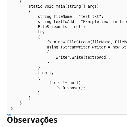
    {

        static void Main(string[] args)

        {

            string fileName = "test.txt";

            string textToAdd = "Example text in file
            FileStream fs = null;

            try

            {

                fs = new FileStream(fileName, FileMo
                using (StreamWriter writer = new Str
                {

                    writer.Write(textToAdd);

                }

            }

            finally

            {

                if (fs != null)

                    fs.Dispose();

            }

        }

    }

Observações