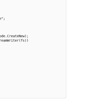
";

de.CreateNew);

eamWriter(fs))
