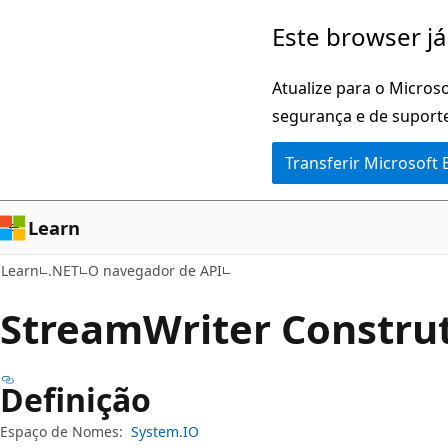
Saltar
Saltar
Este browser já
para
para
o
a
Atualize para o Microso
conteúdo
navegação
segurança e de suporte
principal
na
Transferir Microsoft
página
Learn
Learn
.NET
O navegador de API
Stream
Writer Constru
Definição
Espaço de Nomes:
System.IO