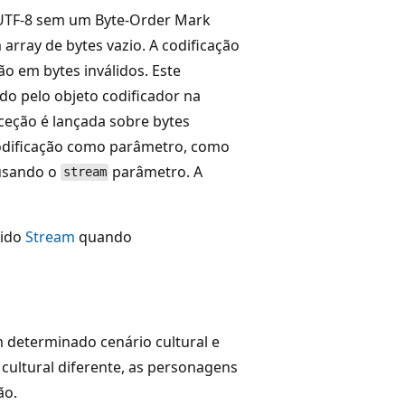
UTF-8 sem um Byte-Order Mark
rray de bytes vazio. A codificação
o em bytes inválidos. Este
o pelo objeto codificador na
ceção é lançada sobre bytes
codificação como parâmetro, como
 usando o
parâmetro. A
stream
cido
Stream
quando
determinado cenário cultural e
ultural diferente, as personagens
ão.