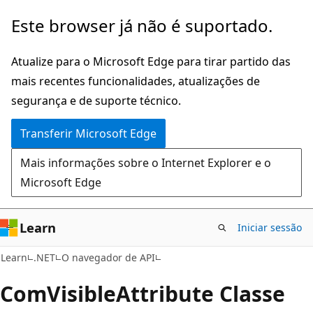
Saltar
Saltar
Este browser já não é suportado.
para
para
o
a
Atualize para o Microsoft Edge para tirar partido das
conteúdo
navegação
mais recentes funcionalidades, atualizações de
principal
na
segurança e de suporte técnico.
página
Transferir Microsoft Edge
Mais informações sobre o Internet Explorer e o
Microsoft Edge
Learn
Iniciar sessão
C#
Learn
.NET
O navegador de API
Com
Visible
Attribute Classe