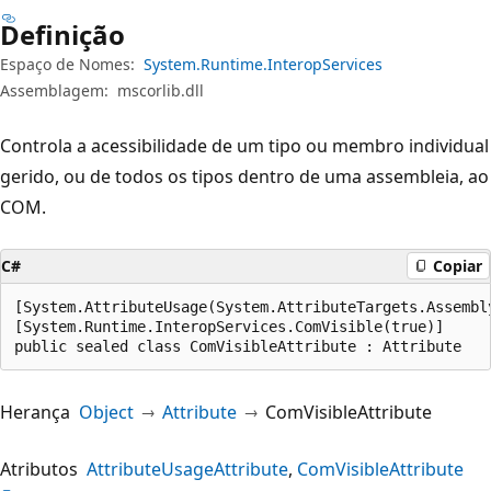
Definição
Espaço de Nomes:
System.Runtime.InteropServices
Assemblagem:
mscorlib.dll
Controla a acessibilidade de um tipo ou membro individual
gerido, ou de todos os tipos dentro de uma assembleia, ao
COM.
C#
Copiar
[System.AttributeUsage(System.AttributeTargets.Assembl
[System.Runtime.InteropServices.ComVisible(true)]

public sealed class ComVisibleAttribute : Attribute
Herança
Object
Attribute
ComVisibleAttribute
Atributos
AttributeUsageAttribute
ComVisibleAttribute