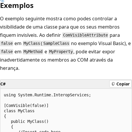
Exemplos
O exemplo seguinte mostra como podes controlar a
visibilidade de uma classe para que os seus membros
fiquem invisíveis. Ao definir
para
ComVisibleAttribute
em
(
no exemplo Visual Basic), e
false
MyClass
SampleClass
em
e
, pode evitar expor
false
MyMethod
MyProperty
inadvertidamente os membros ao COM através da
herança.
C#
Copiar
using System.Runtime.InteropServices;

[ComVisible(false)]

class MyClass

{

   public MyClass()

   {

      //Insert code here.
