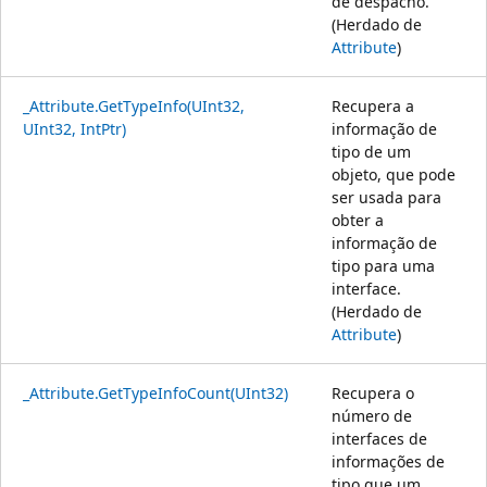
de despacho.
(Herdado de
Attribute
)
_Attribute.GetTypeInfo(UInt32,
Recupera a
UInt32, IntPtr)
informação de
tipo de um
objeto, que pode
ser usada para
obter a
informação de
tipo para uma
interface.
(Herdado de
Attribute
)
_Attribute.GetTypeInfoCount(UInt32)
Recupera o
número de
interfaces de
informações de
tipo que um