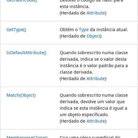
esta instância.
(Herdado de
Attribute
)
GetType()
Obtém o
Type
da instância atual.
(Herdado de
Object
)
IsDefaultAttribute()
Quando sobrescrito numa classe
derivada, indica se o valor desta
instância é o valor padrão para a
classe derivada.
(Herdado de
Attribute
)
Match(Object)
Quando sobrescrito numa classe
derivada, devolve um valor que
indica se esta instância é igual a
um objeto especificado.
(Herdado de
Attribute
)
MemberwiseClone()
Cria uma cópia superficial do