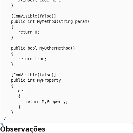
   }

   [ComVisible(false)]

   public int MyMethod(string param)

   {

      return 0;

   }

   public bool MyOtherMethod()

   {

      return true;

   }

   [ComVisible(false)]

   public int MyProperty

   {

      get

      {

         return MyProperty;

      }

   }

Observações