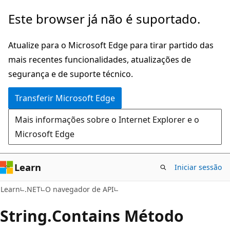
Saltar
Saltar
Este browser já não é suportado.
para
para
o
a
Atualize para o Microsoft Edge para tirar partido das
conteúdo
navegação
mais recentes funcionalidades, atualizações de
principal
na
segurança e de suporte técnico.
página
Transferir Microsoft Edge
Mais informações sobre o Internet Explorer e o
Microsoft Edge
Learn
Iniciar sessão
C#
Learn
.NET
O navegador de API
String.
Contains Método