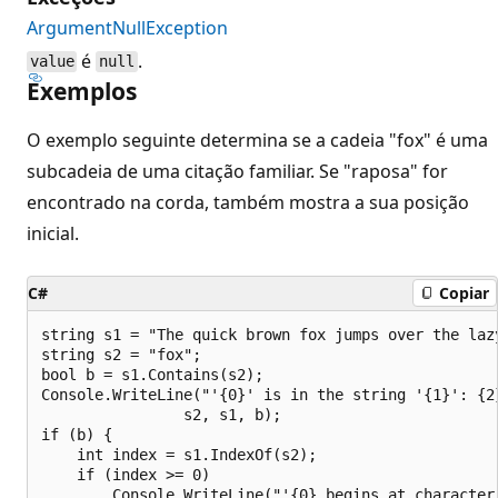
ArgumentNullException
é
.
value
null
Exemplos
O exemplo seguinte determina se a cadeia "fox" é uma
subcadeia de uma citação familiar. Se "raposa" for
encontrado na corda, também mostra a sua posição
inicial.
C#
Copiar
string s1 = "The quick brown fox jumps over the lazy
string s2 = "fox";

bool b = s1.Contains(s2);

Console.WriteLine("'{0}' is in the string '{1}': {2}
                s2, s1, b);

if (b) {

    int index = s1.IndexOf(s2);

    if (index >= 0)

        Console.WriteLine("'{0} begins at character 