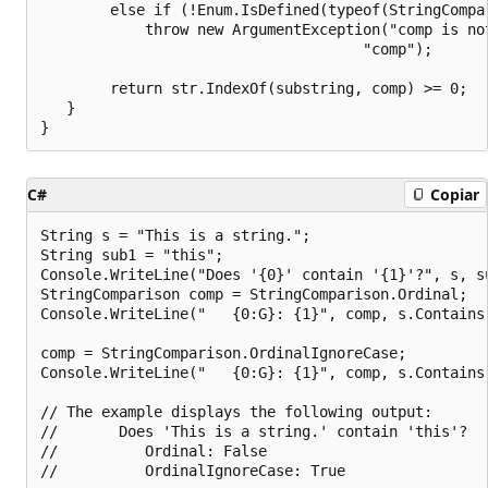
        else if (!Enum.IsDefined(typeof(StringCompar
            throw new ArgumentException("comp is no
                                     "comp");

        return str.IndexOf(substring, comp) >= 0;   
   }

C#
Copiar
String s = "This is a string.";

String sub1 = "this";

Console.WriteLine("Does '{0}' contain '{1}'?", s, su
StringComparison comp = StringComparison.Ordinal;

Console.WriteLine("   {0:G}: {1}", comp, s.Contains(
comp = StringComparison.OrdinalIgnoreCase;

Console.WriteLine("   {0:G}: {1}", comp, s.Contains(
// The example displays the following output:

//       Does 'This is a string.' contain 'this'?

//          Ordinal: False
