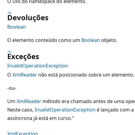
O URI do namespace do elemento.
Devoluções
Boolean
O elemento conteúdo como um
Boolean
objeto.
Exceções
InvalidOperationException
O
XmlReader
não está posicionado sobre um elemento.
-ou-
Um
XmlReader
método era chamado antes de uma opera
Neste caso,
InvalidOperationException
é lançado com 
assíncrona já está em curso."
XmlException