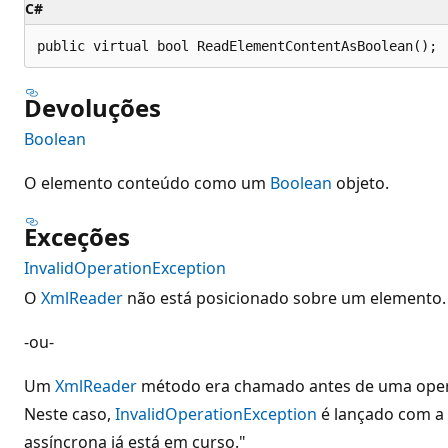
C#
public virtual bool ReadElementContentAsBoolean();
Devoluções
Boolean
O elemento conteúdo como um
Boolean
objeto.
Exceções
InvalidOperationException
O
XmlReader
não está posicionado sobre um elemento.
-ou-
Um
XmlReader
método era chamado antes de uma opera
Neste caso,
InvalidOperationException
é lançado com 
assíncrona já está em curso."