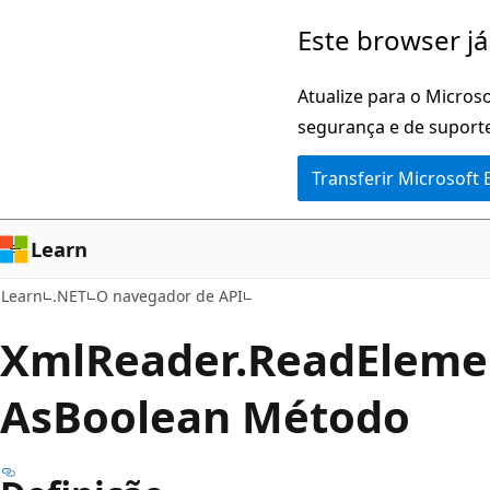
Saltar
Saltar
Este browser já
para
para
o
a
Atualize para o Microso
conteúdo
navegação
segurança e de suporte
principal
na
Transferir Microsoft
página
Learn
Learn
.NET
O navegador de API
Xml
Reader.
Read
Eleme
AsBoolean Método