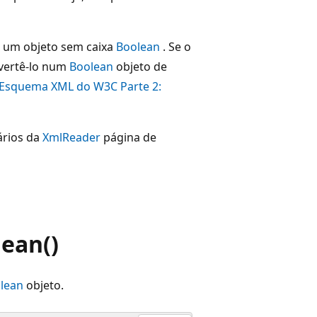
ve um objeto sem caixa
Boolean
. Se o
onvertê-lo num
Boolean
objeto de
Esquema XML do W3C Parte 2:
ários da
XmlReader
página de
ean()
lean
objeto.