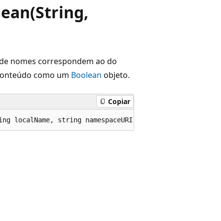
an(String,
ço de nomes correspondem ao do
o conteúdo como um
Boolean
objeto.
Copiar
ing localName, string namespaceURI);