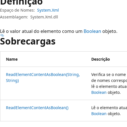
Definição
Espaço de Nomes:
System.Xml
Assemblagem:
System.Xml.dll
Lê o valor atual do elemento como um
Boolean
objeto.
Sobrecargas
Name
Descrição
ReadElementContentAsBoolean(String,
Verifica se o nome
String)
de nomes correspo
lê o elemento atu
Boolean
objeto.
ReadElementContentAsBoolean()
Lê o elemento atu
Boolean
objeto.