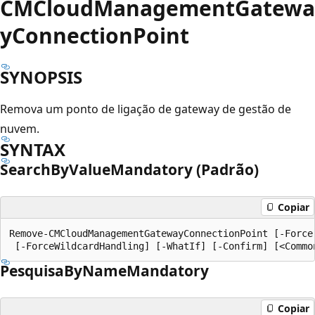
CMCloudManagementGatewa
yConnectionPoint
SYNOPSIS
Remova um ponto de ligação de gateway de gestão de
nuvem.
SYNTAX
SearchByValueMandatory (Padrão)
Copiar
Remove-CMCloudManagementGatewayConnectionPoint [-Force
PesquisaByNameMandatory
Copiar