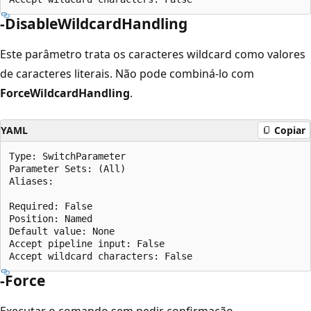
-DisableWildcardHandling
Este parâmetro trata os caracteres wildcard como valores
de caracteres literais. Não pode combiná-lo com
ForceWildcardHandling
.
YAML
Copiar
Type: SwitchParameter

Parameter Sets: (All)

Aliases:

Required: False

Position: Named

Default value: None

Accept pipeline input: False

-Force
Executar o comando sem pedir confirmação.