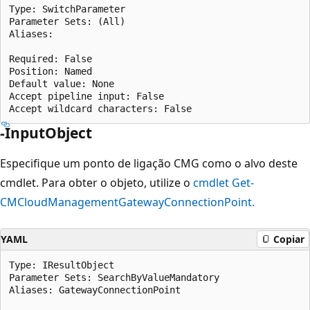
Type: SwitchParameter

Parameter Sets: (All)

Aliases:

Required: False

Position: Named

Default value: None

Accept pipeline input: False

-InputObject
Especifique um ponto de ligação CMG como o alvo deste
cmdlet. Para obter o objeto, utilize o
cmdlet Get-
CMCloudManagementGatewayConnectionPoint.
YAML
Copiar
Type: IResultObject

Parameter Sets: SearchByValueMandatory

Aliases: GatewayConnectionPoint
