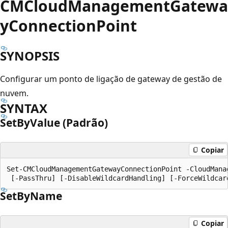
CMCloudManagementGatewa
yConnectionPoint
SYNOPSIS
Configurar um ponto de ligação de gateway de gestão de
nuvem.
SYNTAX
SetByValue (Padrão)
Copiar
Set-CMCloudManagementGatewayConnectionPoint -CloudMana
SetByName
Copiar