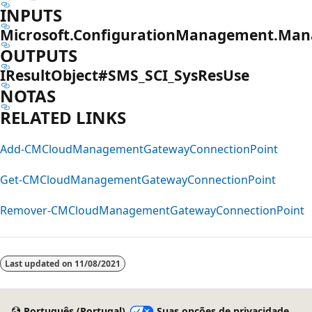
INPUTS
Microsoft.ConfigurationManagement.Mana
OUTPUTS
IResultObject#SMS_SCI_SysResUse
NOTAS
RELATED LINKS
Add-CMCloudManagementGatewayConnectionPoint
Get-CMCloudManagementGatewayConnectionPoint
Remover-CMCloudManagementGatewayConnectionPoint
Last updated on
11/08/2021
Português (Portugal)
Suas opções de privacidade