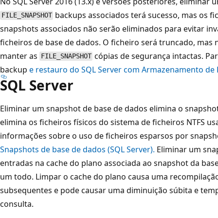
No SQL Server 2016 (13.x) e versões posteriores, eliminar
backups associados terá sucesso, mas os fi
FILE_SNAPSHOT
snapshots associados não serão eliminados para evitar inv
ficheiros de base de dados. O ficheiro será truncado, mas
manter as
cópias de segurança intactas. Pa
FILE_SNAPSHOT
backup
e restauro do SQL Server com Armazenamento de 
SQL Server
Eliminar um snapshot de base de dados elimina o snapshot
elimina os ficheiros físicos do sistema de ficheiros NTFS u
informações sobre o uso de ficheiros esparsos por snapsh
Snapshots de base de dados (SQL Server).
Eliminar um sna
entradas na cache do plano associada ao snapshot da base
um todo. Limpar o cache do plano causa uma recompilação
subsequentes e pode causar uma diminuição súbita e te
consulta.