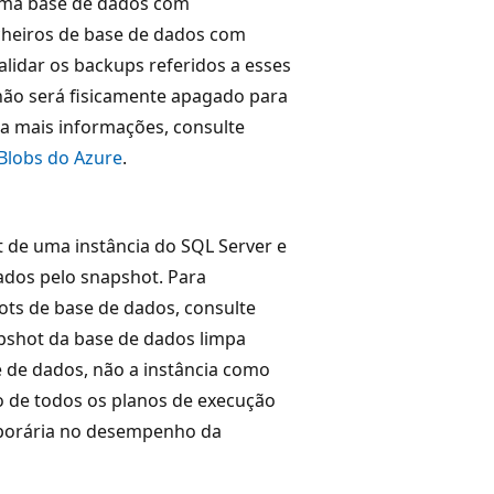
 uma base de dados com
cheiros de base de dados com
alidar os backups referidos a esses
 não será fisicamente apagado para
ra mais informações, consulte
Blobs do Azure
.
 de uma instância do SQL Server e
sados pelo snapshot. Para
ots de base de dados, consulte
pshot da base de dados limpa
 de dados, não a instância como
 de todos os planos de execução
mporária no desempenho da