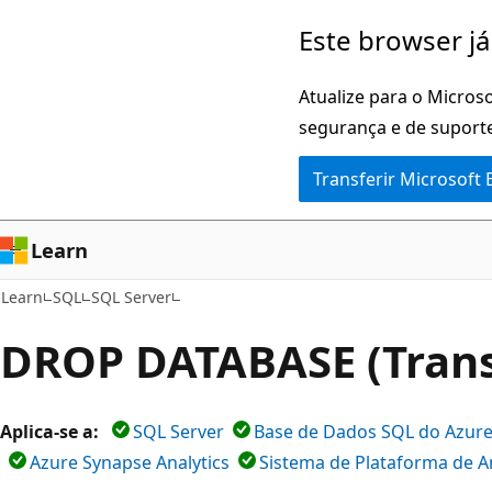
Saltar
Este browser já
para
o
Atualize para o Microso
conteúdo
segurança e de suporte
principal
Transferir Microsoft
Learn
Learn
SQL
SQL Server
DROP DATABASE (Trans
Aplica-se a:
SQL Server
Base de Dados SQL do Azur
Azure Synapse Analytics
Sistema de Plataforma de A