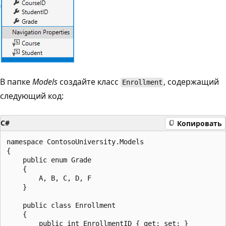
В папке
Models
создайте класс
, содержащий
Enrollment
следующий код:
C#
Копировать
namespace ContosoUniversity.Models

{

    public enum Grade

    {

        A, B, C, D, F

    }

    public class Enrollment

    {

        public int EnrollmentID { get; set; }
