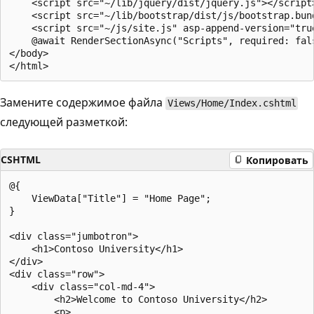
    <script src="~/lib/jquery/dist/jquery.js"></script>
    <script src="~/lib/bootstrap/dist/js/bootstrap.bund
    <script src="~/js/site.js" asp-append-version="true
    @await RenderSectionAsync("Scripts", required: fals
</body>

Замените содержимое файла
Views/Home/Index.cshtml
следующей разметкой:
CSHTML
Копировать
@{

    ViewData["Title"] = "Home Page";

}

<div class="jumbotron">

    <h1>Contoso University</h1>

</div>

<div class="row">

    <div class="col-md-4">

        <h2>Welcome to Contoso University</h2>

        <p>
