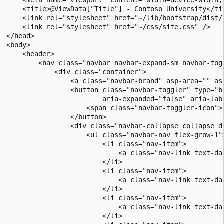
    <meta name="viewport" content="width=device-width, 
    <title>@ViewData["Title"] - Contoso University</tit
    <link rel="stylesheet" href="~/lib/bootstrap/dist/c
    <link rel="stylesheet" href="~/css/site.css" />

</head>

<body>

    <header>

        <nav class="navbar navbar-expand-sm navbar-tog
            <div class="container">

                <a class="navbar-brand" asp-area="" as
                <button class="navbar-toggler" type="b
                        aria-expanded="false" aria-labe
                    <span class="navbar-toggler-icon"><
                </button>

                <div class="navbar-collapse collapse d
                    <ul class="navbar-nav flex-grow-1">
                        <li class="nav-item">

                            <a class="nav-link text-da
                        </li>

                        <li class="nav-item">

                            <a class="nav-link text-da
                        </li>

                        <li class="nav-item">

                            <a class="nav-link text-da
                        </li>
