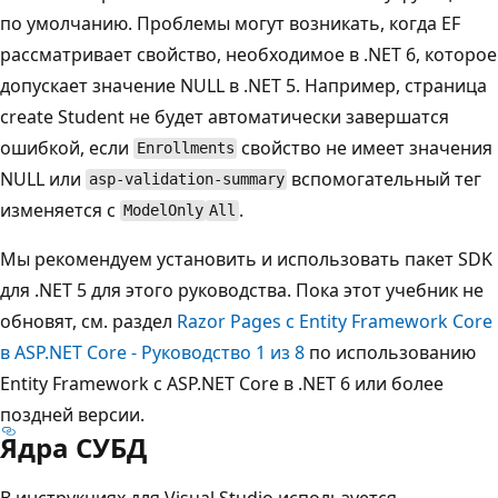
по умолчанию. Проблемы могут возникать, когда EF
рассматривает свойство, необходимое в .NET 6, которое
допускает значение NULL в .NET 5. Например, страница
create Student не будет автоматически завершатся
ошибкой, если
свойство не имеет значения
Enrollments
NULL или
вспомогательный тег
asp-validation-summary
изменяется с
.
ModelOnly
All
Мы рекомендуем установить и использовать пакет SDK
для .NET 5 для этого руководства. Пока этот учебник не
обновят, см. раздел
Razor Pages с Entity Framework Core
в ASP.NET Core - Руководство 1 из 8
по использованию
Entity Framework с ASP.NET Core в .NET 6 или более
поздней версии.
Ядра СУБД
В инструкциях для Visual Studio используется