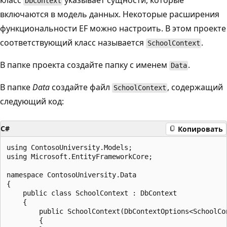
класс
указывает сущности, которые
DbContext
включаются в модель данных. Некоторые расширения
функциональности EF можно настроить. В этом проекте
соответствующий класс называется
.
SchoolContext
В папке проекта создайте папку с именем
.
Data
В папке
Data
создайте файл
, содержащий
SchoolContext
следующий код:
C#
Копировать
using ContosoUniversity.Models;

using Microsoft.EntityFrameworkCore;

namespace ContosoUniversity.Data

{

    public class SchoolContext : DbContext

    {

        public SchoolContext(DbContextOptions<SchoolCon
        {
