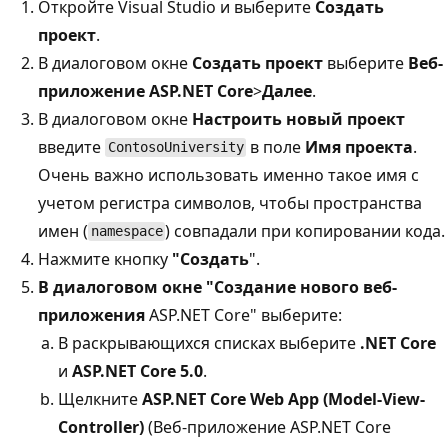
Откройте Visual Studio и выберите
Создать
проект
.
В диалоговом окне
Создать проект
выберите
Веб-
приложение ASP.NET Core
>
Далее
.
В диалоговом окне
Настроить новый проект
введите
в поле
Имя проекта
.
ContosoUniversity
Очень важно использовать именно такое имя с
учетом регистра символов, чтобы пространства
имен (
) совпадали при копировании кода.
namespace
Нажмите кнопку
"Создать
".
В диалоговом окне "Создание нового веб-
приложения
ASP.NET Core" выберите:
В раскрывающихся списках выберите
.NET Core
и
ASP.NET Core 5.0
.
Щелкните
ASP.NET Core Web App (Model-View-
Controller)
(Веб-приложение ASP.NET Core