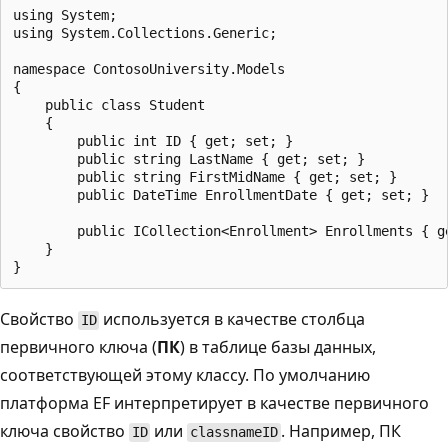
using System;

using System.Collections.Generic;

namespace ContosoUniversity.Models

{

    public class Student

    {

        public int ID { get; set; }

        public string LastName { get; set; }

        public string FirstMidName { get; set; }

        public DateTime EnrollmentDate { get; set; }

        public ICollection<Enrollment> Enrollments { ge
    }

Свойство
используется в качестве столбца
ID
первичного ключа (
ПК
) в таблице базы данных,
соответствующей этому классу. По умолчанию
платформа EF интерпретирует в качестве первичного
ключа свойство
или
. Например, ПК
ID
classnameID