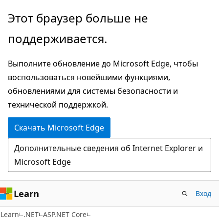
Пропустить
Этот браузер больше не
и
поддерживается.
перейти
к
Выполните обновление до Microsoft Edge, чтобы
основному
воспользоваться новейшими функциями,
содержимому
обновлениями для системы безопасности и
технической поддержкой.
Скачать Microsoft Edge
Дополнительные сведения об Internet Explorer и
Microsoft Edge
Learn
Вход
Learn
.NET
ASP.NET Core