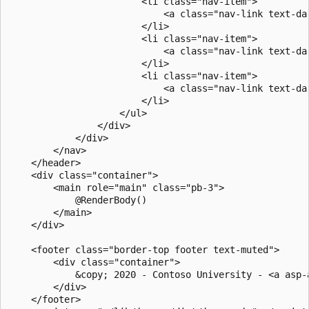
                        <li class="nav-item">

                            <a class="nav-link text-da
                        </li>

                        <li class="nav-item">

                            <a class="nav-link text-da
                        </li>

                        <li class="nav-item">

                            <a class="nav-link text-da
                        </li>

                    </ul>

                </div>

            </div>

        </nav>

    </header>

    <div class="container">

        <main role="main" class="pb-3">

            @RenderBody()

        </main>

    </div>

    <footer class="border-top footer text-muted">

        <div class="container">

            &copy; 2020 - Contoso University - <a asp-
        </div>

    </footer>
