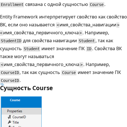
связана с одной сущностью
.
Enrollment
Course
Entity Framework интерпретирует свойство как свойство
ВК, если оно называется
имя_свойства_навигации
<
>
имя_свойства_первичного_ключа
. Например,
<
>
для свойства навигации
, так как
StudentID
Student
сущность
имеет значение ПК
. Свойства ВК
Student
ID
также могут называться
имя_свойства_первичного_ключа
. Например,
<
>
, так как сущность
имеет значение ПК
CourseID
Course
.
CourseID
Сущность Course