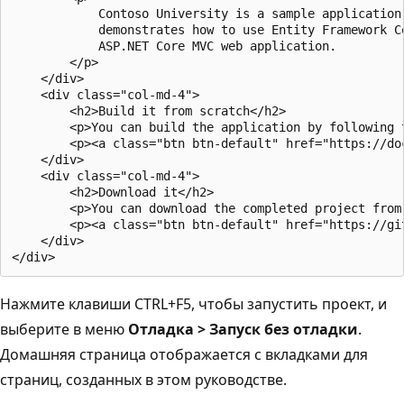
            Contoso University is a sample application 
            demonstrates how to use Entity Framework Co
            ASP.NET Core MVC web application.

        </p>

    </div>

    <div class="col-md-4">

        <h2>Build it from scratch</h2>

        <p>You can build the application by following 
        <p><a class="btn btn-default" href="https://do
    </div>

    <div class="col-md-4">

        <h2>Download it</h2>

        <p>You can download the completed project from 
        <p><a class="btn btn-default" href="https://gi
    </div>

Нажмите клавиши CTRL+F5, чтобы запустить проект, и
выберите в меню
Отладка > Запуск без отладки
.
Домашняя страница отображается с вкладками для
страниц, созданных в этом руководстве.