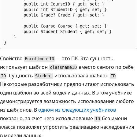
        public int CourseID { get; set; }

        public int StudentID { get; set; }

        public Grade? Grade { get; set; }

        public Course Course { get; set; }

        public Student Student { get; set; }

    }

Свойство
— это ПК. Эта сущность
EnrollmentID
использует шаблон
вместо самого по себе
classnameID
. Сущность
использовала шаблон
.
ID
Student
ID
Некоторые разработчики предпочитают использовать
один шаблон во всей модели данных. В этом учебнике
демонстрируется возможность использования любого
из шаблонов. В
одном из следующих учебников
показано, за счет чего использование
без имени
ID
класса позволяет упростить реализацию наследования
в модели данных.