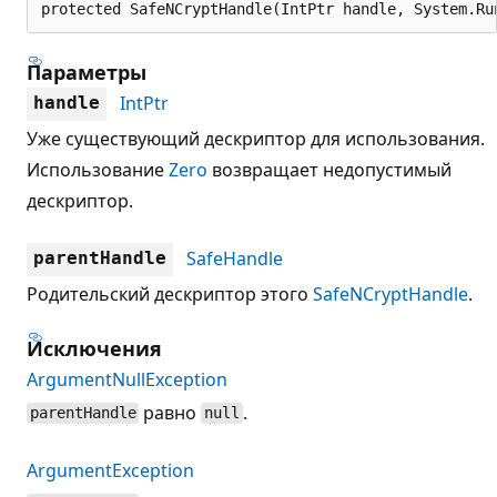
protected SafeNCryptHandle(IntPtr handle, System.Ru
Параметры
IntPtr
handle
Уже существующий дескриптор для использования.
Использование
Zero
возвращает недопустимый
дескриптор.
SafeHandle
parentHandle
Родительский дескриптор этого
SafeNCryptHandle
.
Исключения
ArgumentNullException
равно
.
parentHandle
null
ArgumentException