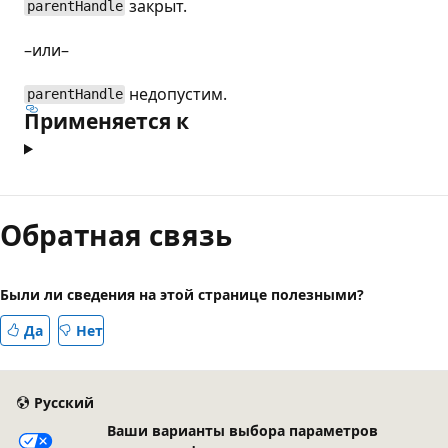
закрыт.
parentHandle
–или–
недопустим.
parentHandle
Применяется к
Режим
чтения
Обратная связь
выключен
Были ли сведения на этой странице полезными?
Да
Нет
Русский
Ваши варианты выбора параметров