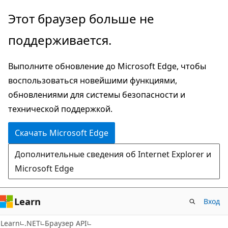
Пропустить
Переход
Этот браузер больше не
и
к
поддерживается.
перейти
навигации
к
на
Выполните обновление до Microsoft Edge, чтобы
основному
странице
воспользоваться новейшими функциями,
содержимому
обновлениями для системы безопасности и
технической поддержкой.
Скачать Microsoft Edge
Дополнительные сведения об Internet Explorer и
Microsoft Edge
Learn
Вход
C#
Learn
.NET
Браузер API