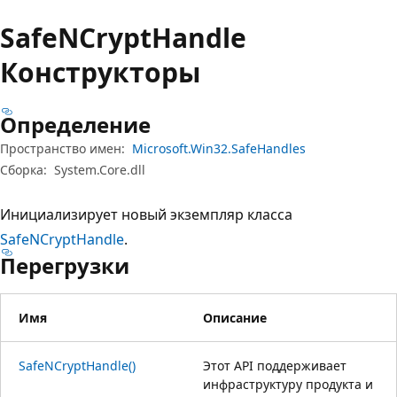
Safe
NCrypt
Handle
Конструкторы
Определение
Пространство имен:
Microsoft.Win32.SafeHandles
Сборка:
System.Core.dll
Инициализирует новый экземпляр класса
SafeNCryptHandle
.
Перегрузки
Имя
Описание
SafeNCryptHandle()
Этот API поддерживает
инфраструктуру продукта и