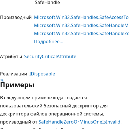
SafeHandle
Производный
Microsoft.Win32.SafeHandles.SafeAccessT
Microsoft.Win32.SafeHandles.SafeHandleM
Microsoft.Win32.SafeHandles.SafeHandleZ
Подробнее…
Атрибуты
SecurityCriticalAttribute
Реализации
IDisposable
Примеры
В следующем примере кода создается
пользовательский безопасный дескриптор для
дескриптора файлов операционной системы,
производный от
SafeHandleZeroOrMinusOneIsInvalid
.