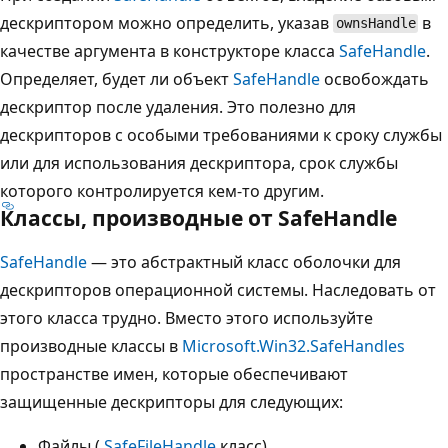
дескриптором можно определить, указав
в
ownsHandle
качестве аргумента в конструкторе класса
SafeHandle
.
Определяет, будет ли объект
SafeHandle
освобождать
дескриптор после удаления. Это полезно для
дескрипторов с особыми требованиями к сроку службы
или для использования дескриптора, срок службы
которого контролируется кем-то другим.
Классы, производные от SafeHandle
SafeHandle
— это абстрактный класс оболочки для
дескрипторов операционной системы. Наследовать от
этого класса трудно. Вместо этого используйте
производные классы в
Microsoft.Win32.SafeHandles
пространстве имен, которые обеспечивают
защищенные дескрипторы для следующих:
Файлы (
SafeFileHandle
класс).