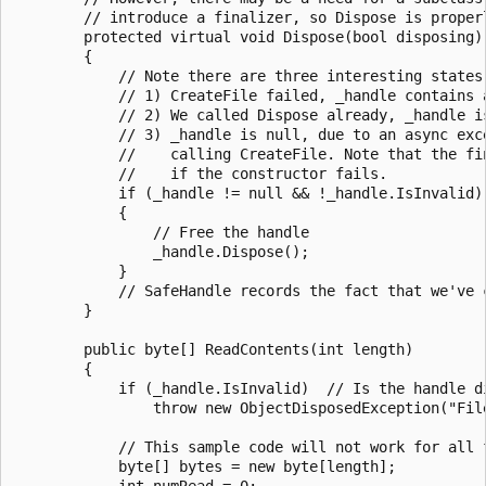
        // introduce a finalizer, so Dispose is properl
        protected virtual void Dispose(bool disposing)

        {

            // Note there are three interesting states 
            // 1) CreateFile failed, _handle contains a
            // 2) We called Dispose already, _handle is
            // 3) _handle is null, due to an async exce
            //    calling CreateFile. Note that the fin
            //    if the constructor fails.

            if (_handle != null && !_handle.IsInvalid)

            {

                // Free the handle

                _handle.Dispose();

            }

            // SafeHandle records the fact that we've c
        }

        public byte[] ReadContents(int length)

        {

            if (_handle.IsInvalid)  // Is the handle di
                throw new ObjectDisposedException("File
            // This sample code will not work for all f
            byte[] bytes = new byte[length];

            int numRead = 0;
