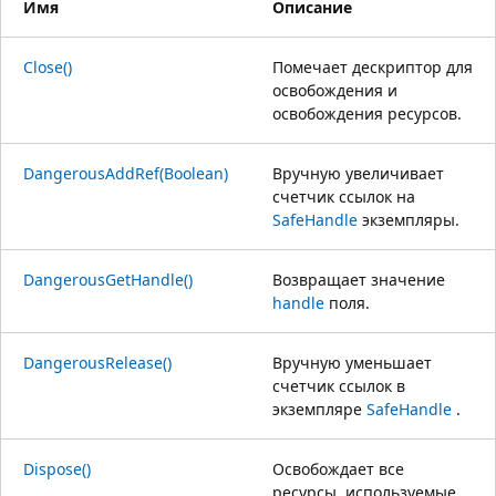
Имя
Описание
Close()
Помечает дескриптор для
освобождения и
освобождения ресурсов.
DangerousAddRef(Boolean)
Вручную увеличивает
счетчик ссылок на
SafeHandle
экземпляры.
DangerousGetHandle()
Возвращает значение
handle
поля.
DangerousRelease()
Вручную уменьшает
счетчик ссылок в
экземпляре
SafeHandle
.
Dispose()
Освобождает все
ресурсы, используемые