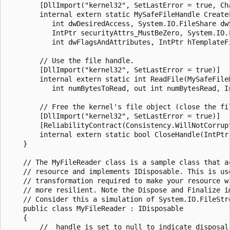
        [DllImport("kernel32", SetLastError = true, Cha
        internal extern static MySafeFileHandle CreateF
           int dwDesiredAccess, System.IO.FileShare dwS
           IntPtr securityAttrs_MustBeZero, System.IO.F
           int dwFlagsAndAttributes, IntPtr hTemplateFi
        // Use the file handle.

        [DllImport("kernel32", SetLastError = true)]

        internal extern static int ReadFile(MySafeFileH
           int numBytesToRead, out int numBytesRead, In
        // Free the kernel's file object (close the fil
        [DllImport("kernel32", SetLastError = true)]

        [ReliabilityContract(Consistency.WillNotCorrupt
        internal extern static bool CloseHandle(IntPtr 
    }

    // The MyFileReader class is a sample class that ac
    // resource and implements IDisposable. This is use
    // transformation required to make your resource wr
    // more resilient. Note the Dispose and Finalize im
    // Consider this a simulation of System.IO.FileStre
    public class MyFileReader : IDisposable

    {

        // _handle is set to null to indicate disposal 