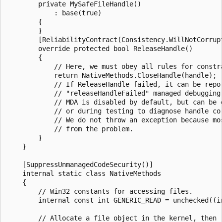
        private MySafeFileHandle()

            : base(true)

        {

        }

        [ReliabilityContract(Consistency.WillNotCorrupt
        override protected bool ReleaseHandle()

        {

            // Here, we must obey all rules for constra
            return NativeMethods.CloseHandle(handle);

            // If ReleaseHandle failed, it can be repor
            // "releaseHandleFailed" managed debugging 
            // MDA is disabled by default, but can be e
            // or during testing to diagnose handle cor
            // We do not throw an exception because mos
            // from the problem.

        }

    }

    [SuppressUnmanagedCodeSecurity()]

    internal static class NativeMethods

    {

        // Win32 constants for accessing files.

        internal const int GENERIC_READ = unchecked((in
        // Allocate a file object in the kernel, then r