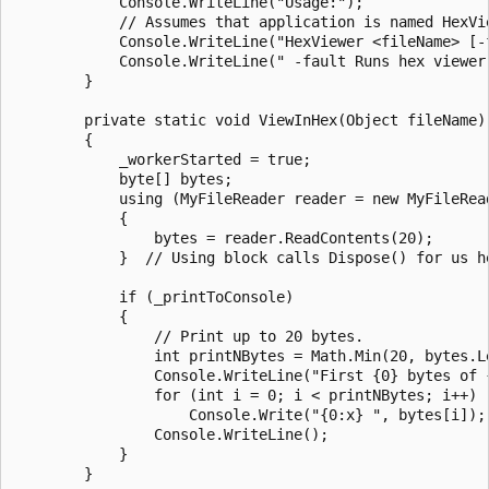
            Console.WriteLine("Usage:");

            // Assumes that application is named HexVie
            Console.WriteLine("HexViewer <fileName> [-f
            Console.WriteLine(" -fault Runs hex viewer 
        }

        private static void ViewInHex(Object fileName)

        {

            _workerStarted = true;

            byte[] bytes;

            using (MyFileReader reader = new MyFileRead
            {

                bytes = reader.ReadContents(20);

            }  // Using block calls Dispose() for us he
            if (_printToConsole)

            {

                // Print up to 20 bytes.

                int printNBytes = Math.Min(20, bytes.Le
                Console.WriteLine("First {0} bytes of 
                for (int i = 0; i < printNBytes; i++)

                    Console.Write("{0:x} ", bytes[i]);

                Console.WriteLine();

            }

        }
