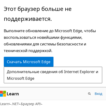
Пропустить
Переход
Этот браузер больше не
и
к
поддерживается.
перейти
навигации
к
на
Выполните обновление до Microsoft Edge, чтобы
основному
странице
воспользоваться новейшими функциями,
содержимому
обновлениями для системы безопасности и
технической поддержкой.
Скачать Microsoft Edge
Дополнительные сведения об Internet Explorer и
Microsoft Edge
Learn
Вход
C#
Learn
.NET
Браузер API