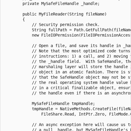
        private MySafeFileHandle _handle;

        public MyFileReader(String fileName)

        {

            // Security permission check.

            String fullPath = Path.GetFullPath(fileName
            new FileIOPermission(FileIOPermissionAccess
            // Open a file, and save its handle in _han
            // Note that the most optimized code turns 
            // instructions: 1) a call, and 2) moving t
            // the _handle field.  With SafeHandle, the
            // marshaling layer will store the handle i
            // object in an atomic fashion. There is st
            // that the SafeHandle object may not be st
            // the real operating system handle value h
            // in a critical finalizable object, ensuri
            // the handle even if there is an asynchron
            MySafeFileHandle tmpHandle;

            tmpHandle = NativeMethods.CreateFile(fileNa
                FileShare.Read, IntPtr.Zero, FileMode.O
            // An async exception here will cause us to
            // a null _handle, but MySafeFileHandle's R