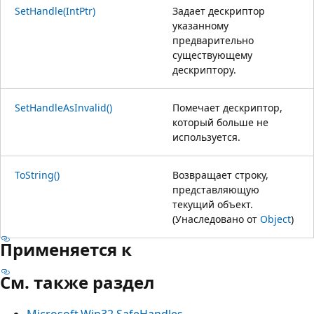
SetHandle(IntPtr)
Задает дескриптор
указанному
предварительно
существующему
дескриптору.
SetHandleAsInvalid()
Помечает дескриптор,
который больше не
используется.
ToString()
Возвращает строку,
представляющую
текущий объект.
(Унаследовано от
Object
)
Применяется к
См. также раздел
Microsoft.Win32.SafeHandles