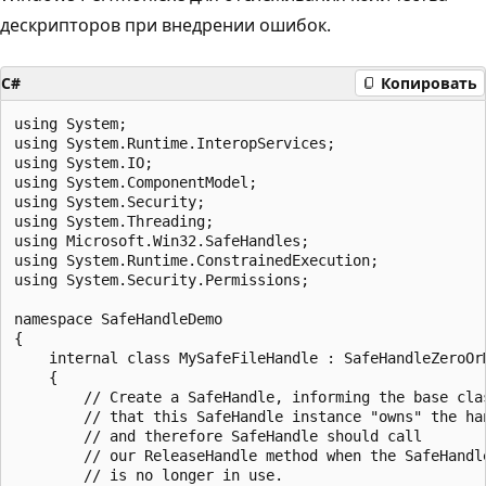
дескрипторов при внедрении ошибок.
C#
Копировать
using System;

using System.Runtime.InteropServices;

using System.IO;

using System.ComponentModel;

using System.Security;

using System.Threading;

using Microsoft.Win32.SafeHandles;

using System.Runtime.ConstrainedExecution;

using System.Security.Permissions;

namespace SafeHandleDemo

{

    internal class MySafeFileHandle : SafeHandleZeroOrM
    {

        // Create a SafeHandle, informing the base clas
        // that this SafeHandle instance "owns" the han
        // and therefore SafeHandle should call

        // our ReleaseHandle method when the SafeHandle
        // is no longer in use.
