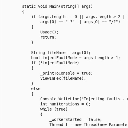
        static void Main(string[] args)

        {

            if (args.Length == 0 || args.Length > 2 ||

                args[0] == "-?" || args[0] == "/?")

            {

                Usage();

                return;

            }

            String fileName = args[0];

            bool injectFaultMode = args.Length > 1;

            if (!injectFaultMode)

            {

                _printToConsole = true;

                ViewInHex(fileName);

            }

            else

            {

                Console.WriteLine("Injecting faults - 
                int numIterations = 0;

                while (true)

                {

                    _workerStarted = false;

                    Thread t = new Thread(new Parameter