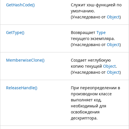
GetHashCode()
Служит хэш-функцией по
умолчанию.
(Унаследовано от
Object
)
GetType()
Возвращает
Type
текущего экземпляра.
(Унаследовано от
Object
)
MemberwiseClone()
Создает неглубокую
копию текущей
Object
.
(Унаследовано от
Object
)
ReleaseHandle()
При переопределении в
производном классе
выполняет код,
необходимый для
освобождения
дескриптора.