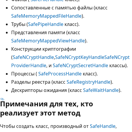
Сопоставленные с памятью файлы (класс
SafeMemoryMappedFileHandle
).
Трубы (
SafePipeHandle
класс).
Представления памяти (класс
SafeMemoryMappedViewHandle
).
Конструкции криптографии
(
SafeNCryptHandle
,
SafeNCryptKeyHandle
SafeNCrypt
ProviderHandle
, и
SafeNCryptSecretHandle
классы).
Процессы (
SafeProcessHandle
класс).
Разделы реестра (класс
SafeRegistryHandle
).
Дескрипторы ожидания (класс
SafeWaitHandle
).
Примечания для тех, кто
реализует этот метод
Чтобы создать класс, производный от
SafeHandle
,