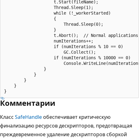
                    t.Start(fileName);

                    Thread.Sleep(1);

                    while (!_workerStarted)

                    {

                        Thread.Sleep(0);

                    }

                    t.Abort();  // Normal applications 
                    numIterations++;

                    if (numIterations % 10 == 0)

                        GC.Collect();

                    if (numIterations % 10000 == 0)

                        Console.WriteLine(numIterations
                }

            }

        }

    }

Комментарии
Класс
SafeHandle
обеспечивает критическую
финализацию ресурсов дескрипторов, предотвращая
преждевременное удаление дескрипторов сборкой