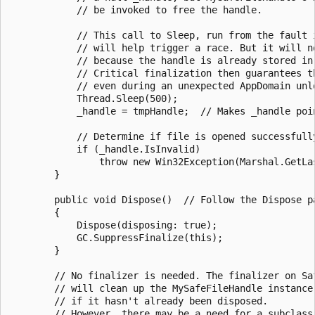
            // be invoked to free the handle.

            // This call to Sleep, run from the fault i
            // will help trigger a race. But it will no
            // because the handle is already stored in 
            // Critical finalization then guarantees th
            // even during an unexpected AppDomain unlo
            Thread.Sleep(500);

            _handle = tmpHandle;  // Makes _handle poi
            // Determine if file is opened successfully
            if (_handle.IsInvalid)

                throw new Win32Exception(Marshal.GetLas
        }

        public void Dispose()  // Follow the Dispose pa
        {

            Dispose(disposing: true);

            GC.SuppressFinalize(this);

        }

        // No finalizer is needed. The finalizer on Saf
        // will clean up the MySafeFileHandle instance,
        // if it hasn't already been disposed.

        // However, there may be a need for a subclass 