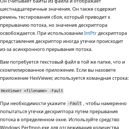
Он считывает байты из файла и отображает
шестнадцатеричные значения. Он также содержит
ремень тестирования сбоя, который приводит к
прерыванию потока, но значение дескриптора
освобождается. При использовании
IntPtr
дескриптора
представления дескриптор иногда утечки происходит
из-за асинхронного прерывания потока.
Вам потребуется текстовый файл в той же папке, что и
скомпилированное приложение. Если вы назовете
приложение HexViewer, используется командная строка:
HexViewer <filename> -Fault
При необходимости укажите
, чтобы намеренно
-Fault
попытаться утечки дескриптора путем прерывания
потока в определенном окне. Используйте средство
Windows Perfmon.exe для отслеживания количества