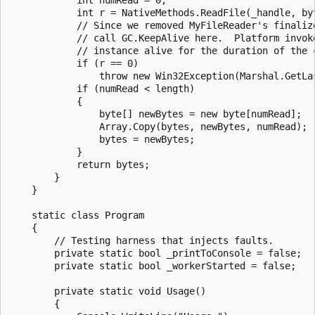
            int r = NativeMethods.ReadFile(_handle, by
            // Since we removed MyFileReader's finalize
            // call GC.KeepAlive here.  Platform invoke
            // instance alive for the duration of the c
            if (r == 0)

                throw new Win32Exception(Marshal.GetLas
            if (numRead < length)

            {

                byte[] newBytes = new byte[numRead];

                Array.Copy(bytes, newBytes, numRead);

                bytes = newBytes;

            }

            return bytes;

        }

    }

    static class Program

    {

        // Testing harness that injects faults.

        private static bool _printToConsole = false;

        private static bool _workerStarted = false;

        private static void Usage()

        {
