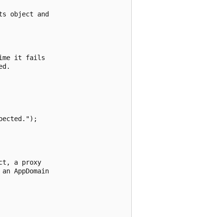
s object and

me it fails

d.

ected.");

t, a proxy

an AppDomain
