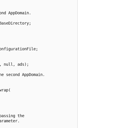
nd AppDomain.

aseDirectory;

nfigurationFile;

 null, ads);

e second AppDomain.

rap(

assing the

rameter.
