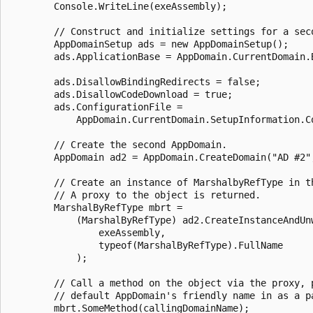
        Console.WriteLine(exeAssembly);

        // Construct and initialize settings for a seco
        AppDomainSetup ads = new AppDomainSetup();

        ads.ApplicationBase = AppDomain.CurrentDomain.B
        ads.DisallowBindingRedirects = false;

        ads.DisallowCodeDownload = true;

        ads.ConfigurationFile =

            AppDomain.CurrentDomain.SetupInformation.Co
        // Create the second AppDomain.

        AppDomain ad2 = AppDomain.CreateDomain("AD #2",
        // Create an instance of MarshalbyRefType in th
        // A proxy to the object is returned.

        MarshalByRefType mbrt =

            (MarshalByRefType) ad2.CreateInstanceAndUnw
                exeAssembly,

                typeof(MarshalByRefType).FullName

            );

        // Call a method on the object via the proxy, p
        // default AppDomain's friendly name in as a pa
        mbrt.SomeMethod(callingDomainName);
