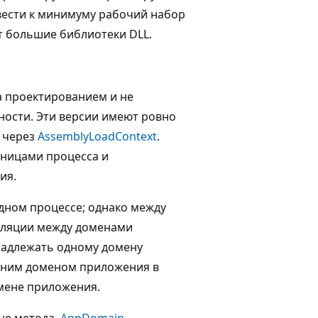
вести к минимуму рабочий набор
т большие библиотеки DLL.
 проектированием и не
ности. Эти версии имеют ровно
я через
AssemblyLoadContext
.
аницами процесса и
ия.
дном процессе; однако между
еляции между доменами
надлежать одному домену
одним доменом приложения в
мене приложения.
ью метода.
AppDomain