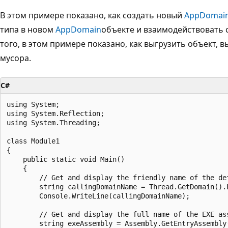
В этом примере показано, как создать новый
AppDomai
типа в новом
AppDomain
объекте и взаимодействовать 
того, в этом примере показано, как выгрузить объект
мусора.
C#
using System;

using System.Reflection;

using System.Threading;

class Module1

{

    public static void Main()

    {

        // Get and display the friendly name of the def
        string callingDomainName = Thread.GetDomain().F
        Console.WriteLine(callingDomainName);

        // Get and display the full name of the EXE ass
        string exeAssembly = Assembly.GetEntryAssembly(