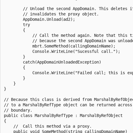
        // Unload the second AppDomain. This deletes it
        // invalidates the proxy object.

        AppDomain.Unload(ad2);

        try

        {

            // Call the method again. Note that this ti
            // because the second AppDomain was unloade
            mbrt.SomeMethod(callingDomainName);

            Console.WriteLine("Sucessful call.");

        }

        catch(AppDomainUnloadedException)

        {

            Console.WriteLine("Failed call; this is exp
        }

    }

}

// Because this class is derived from MarshalByRefObjec
// to a MarshalByRefType object can be returned across 
// boundary.

public class MarshalByRefType : MarshalByRefObject

{

    //  Call this method via a proxy.

    public void SomeMethod(string callingDomainName)
