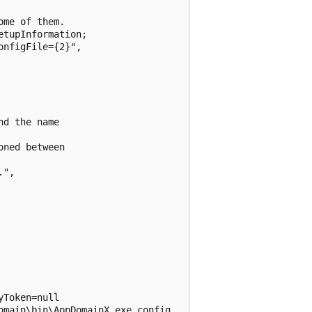
me of them.

tupInformation;

nfigFile={2}",

d the name

ned between

",

Token=null

main\bin\AppDomainX.exe.config
