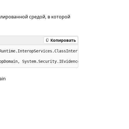
лированной средой, в которой
Копировать
Runtime.InteropServices.ClassInterfaceType.None)]

ppDomain, System.Security.IEvidenceFactory
in