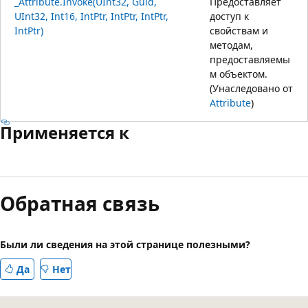
_Attribute.Invoke(UInt32, Guid,
Предоставляет
UInt32, Int16, IntPtr, IntPtr, IntPtr,
доступ к
IntPtr)
свойствам и
методам,
предоставляемы
м объектом.
(Унаследовано от
Attribute
)
Применяется к
Режим
чтения
Обратная связь
выключен
Были ли сведения на этой странице полезными?
Да
Нет