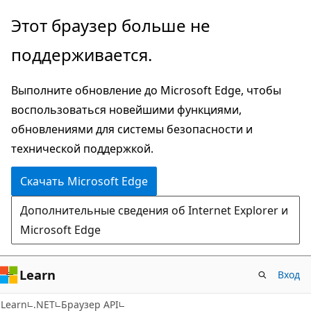
Пропустить
Переход
Этот браузер больше не
и
к
поддерживается.
перейти
навигации
к
на
Выполните обновление до Microsoft Edge, чтобы
основному
странице
воспользоваться новейшими функциями,
содержимому
обновлениями для системы безопасности и
технической поддержкой.
Скачать Microsoft Edge
Дополнительные сведения об Internet Explorer и
Microsoft Edge
Learn
Вход
C#
Learn
.NET
Браузер API