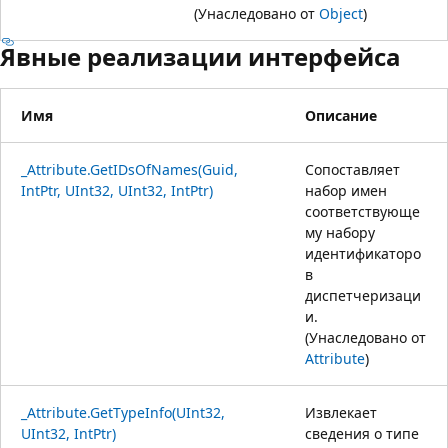
(Унаследовано от
Object
)
Явные реализации интерфейса
Имя
Описание
_Attribute.GetIDsOfNames(Guid,
Сопоставляет
IntPtr, UInt32, UInt32, IntPtr)
набор имен
соответствующе
му набору
идентификаторо
в
диспетчеризаци
и.
(Унаследовано от
Attribute
)
_Attribute.GetTypeInfo(UInt32,
Извлекает
UInt32, IntPtr)
сведения о типе