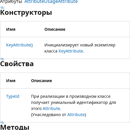
Атрибуты
AttributeUsageAttribute
Конструкторы
Имя
Описание
KeyAttribute()
Инициализирует новый экземпляр
класса
KeyAttribute
.
Свойства
Имя
Описание
TypeId
При реализации в производном классе
получает уникальный идентификатор для
этого
Attribute
.
(Унаследовано от
Attribute
)
Методы