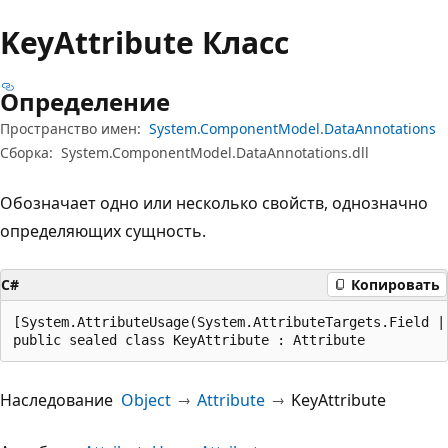
Key
Attribute Класс
Определение
Пространство имен:
System.ComponentModel.DataAnnotations
Сборка:
System.ComponentModel.DataAnnotations.dll
Обозначает одно или несколько свойств, однозначно
определяющих сущность.
C#
Копировать
[System.AttributeUsage(System.AttributeTargets.Field |
public sealed class KeyAttribute : Attribute
Наследование
Object
Attribute
KeyAttribute