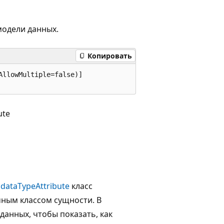
модели данных.
Копировать
llowMultiple=false)]

ute
dataTypeAttribute
класс
чным классом сущности. В
данных, чтобы показать, как