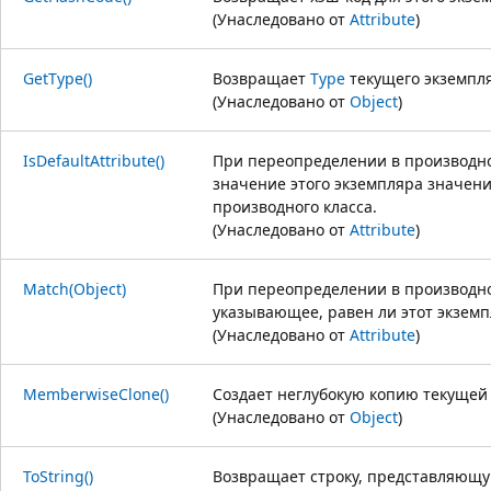
(Унаследовано от
Attribute
)
GetType()
Возвращает
Type
текущего экземпл
(Унаследовано от
Object
)
IsDefaultAttribute()
При переопределении в производном
значение этого экземпляра значен
производного класса.
(Унаследовано от
Attribute
)
Match(Object)
При переопределении в производно
указывающее, равен ли этот экземп
(Унаследовано от
Attribute
)
MemberwiseClone()
Создает неглубокую копию текуще
(Унаследовано от
Object
)
ToString()
Возвращает строку, представляющу