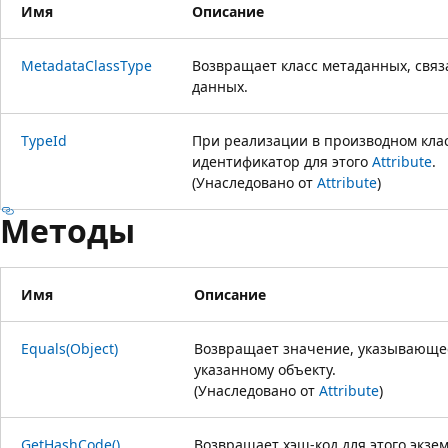
Имя
Описание
MetadataClassType
Возвращает класс метаданных, свя
данных.
TypeId
При реализации в производном кла
идентификатор для этого
Attribute
.
(Унаследовано от
Attribute
)
Методы
Имя
Описание
Equals(Object)
Возвращает значение, указывающее
указанному объекту.
(Унаследовано от
Attribute
)
GetHashCode()
Возвращает хэш-код для этого экзе