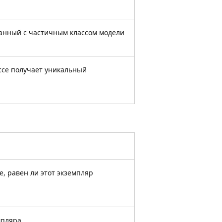
занный с частичным классом модели
ссе получает уникальный
, равен ли этот экземпляр
мпляра.