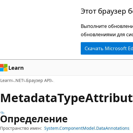
Пропустить
Переход
Этот браузер 
и
к
перейти
навигации
Выполните обновлени
к
на
обновлениями для си
основному
странице
Скачать Microsoft E
содержимому
Learn
Learn
.NET
Браузер API
Metadata
Type
Attribu
Определение
Пространство имен:
System.ComponentModel.DataAnnotations