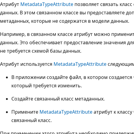
Атрибут
MetadataTypeAttribute
позволяет связать класс
данных. В этом связанном классе вы предоставляете д
метаданных, которые не содержатся в модели данных.
Например, в связанном классе атрибут можно примени
данных. Это обеспечивает предоставление значения для
не требуется схемой базы данных.
Атрибут используется
MetadataTypeAttribute
следующим
В приложении создайте файл, в котором создается
который требуется изменить.
Создайте связанный класс метаданных.
Примените
MetadataTypeAttribute
атрибут к классу
связанный класс.
При применении этого атрибута необходимо придержи