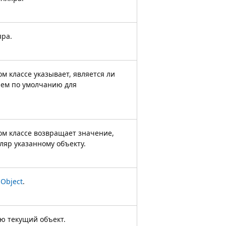
яра.
 классе указывает, является ли
ием по умолчанию для
м классе возвращает значение,
ляр указанному объекту.
й
Object
.
ю текущий объект.