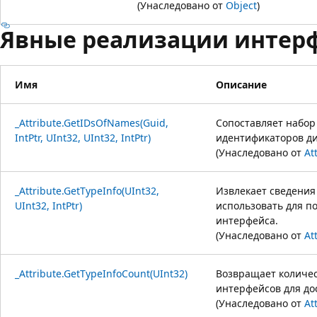
(Унаследовано от
Object
)
Явные реализации интер
Имя
Описание
_Attribute.GetIDsOfNames(Guid,
Сопоставляет набор
IntPtr, UInt32, UInt32, IntPtr)
идентификаторов д
(Унаследовано от
At
_Attribute.GetTypeInfo(UInt32,
Извлекает сведения
UInt32, IntPtr)
использовать для п
интерфейса.
(Унаследовано от
At
_Attribute.GetTypeInfoCount(UInt32)
Возвращает количе
интерфейсов для дос
(Унаследовано от
At