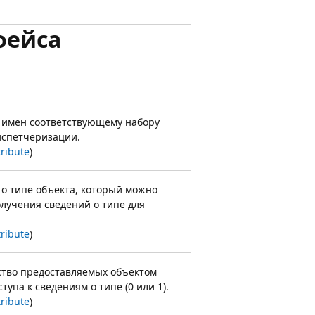
фейса
 имен соответствующему набору
испетчеризации.
tribute
)
 о типе объекта, который можно
олучения сведений о типе для
tribute
)
ство предоставляемых объектом
тупа к сведениям о типе (0 или 1).
tribute
)