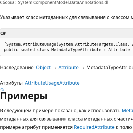
Сборка:
System.ComponentModel.DataAnnotations.dll
Указывает класс метаданных для связывания с классом 
C#
[System.AttributeUsage(System.AttributeTargets.Class, A
public sealed class MetadataTypeAttribute : Attribute
Наследование
Object
Attribute
MetadataTypeAttrib
Атрибуты
AttributeUsageAttribute
Примеры
В следующем примере показано, как использовать
Meta
метаданных для связывания класса метаданных с части
примере атрибут применяется
RequiredAttribute
к полю 