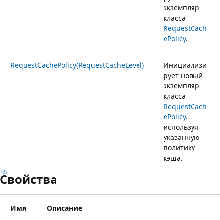
экземпляр
класса
RequestCach
ePolicy
.
RequestCachePolicy(RequestCacheLevel)
Инициализи
рует новый
экземпляр
класса
RequestCach
ePolicy
.
используя
указанную
политику
кэша.
Свойства
Имя
Описание