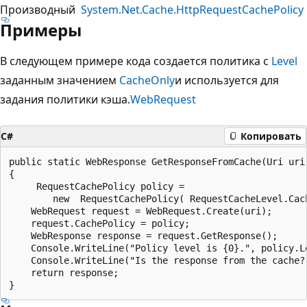
Производный
System.Net.Cache.HttpRequestCachePolicy
Примеры
В следующем примере кода создается политика с
Level
заданным значением
CacheOnly
и используется для
задания политики кэша.
WebRequest
C#
Копировать
public static WebResponse GetResponseFromCache(Uri uri)
{

     RequestCachePolicy policy =

        new  RequestCachePolicy( RequestCacheLevel.Cach
    WebRequest request = WebRequest.Create(uri);

    request.CachePolicy = policy;

    WebResponse response = request.GetResponse();

    Console.WriteLine("Policy level is {0}.", policy.Le
    Console.WriteLine("Is the response from the cache? 
    return response;
