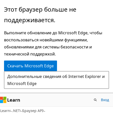
Пропустить
Переход
Этот браузер больше не
и
к
поддерживается.
перейти
навигации
к
на
Выполните обновление до Microsoft Edge, чтобы
основному
странице
воспользоваться новейшими функциями,
содержимому
обновлениями для системы безопасности и
технической поддержкой.
Скачать Microsoft Edge
Дополнительные сведения об Internet Explorer и
Microsoft Edge
Learn
Вход
C#
Learn
.NET
Браузер API