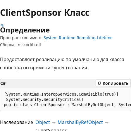
Client
Sponsor Класс
Определение
Пространство имен:
System.Runtime.Remoting.Lifetime
Сборка:
mscorlib.dll
Предоставляет реализацию по умолчанию для класса
спонсора по времени существования.
C#
Копировать
[System.Runtime.InteropServices.ComVisible(true)]

[System.Security.SecurityCritical]

public class ClientSponsor : MarshalByRefObject, Syste
Наследование
Object
MarshalByRefObject
ClientSponsor