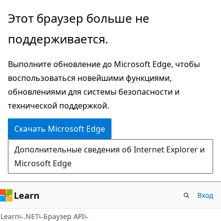
Пропустить
Переход
Этот браузер больше не
и
к
поддерживается.
перейти
навигации
к
на
Выполните обновление до Microsoft Edge, чтобы
основному
странице
воспользоваться новейшими функциями,
содержимому
обновлениями для системы безопасности и
технической поддержкой.
Скачать Microsoft Edge
Дополнительные сведения об Internet Explorer и
Microsoft Edge
Learn
Вход
C#
Learn
.NET
Браузер API