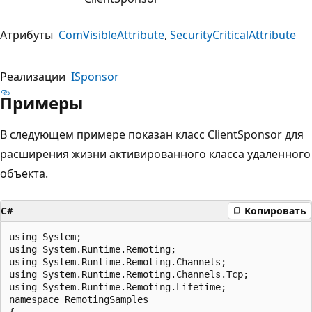
Атрибуты
ComVisibleAttribute
SecurityCriticalAttribute
Реализации
ISponsor
Примеры
В следующем примере показан класс ClientSponsor для
расширения жизни активированного класса удаленного
объекта.
C#
Копировать
using System;

using System.Runtime.Remoting;

using System.Runtime.Remoting.Channels;

using System.Runtime.Remoting.Channels.Tcp;

using System.Runtime.Remoting.Lifetime;

namespace RemotingSamples

{
