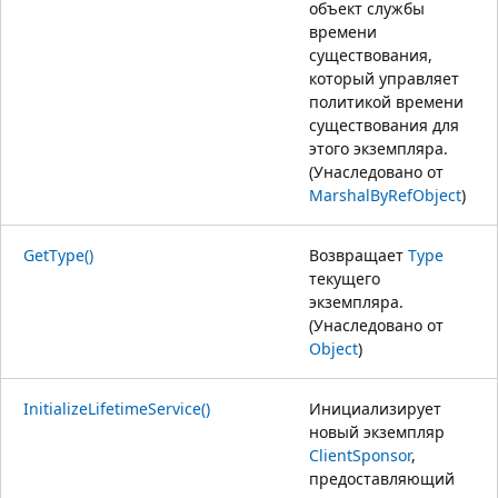
объект службы
времени
существования,
который управляет
политикой времени
существования для
этого экземпляра.
(Унаследовано от
MarshalByRefObject
)
GetType()
Возвращает
Type
текущего
экземпляра.
(Унаследовано от
Object
)
InitializeLifetimeService()
Инициализирует
новый экземпляр
ClientSponsor
,
предоставляющий