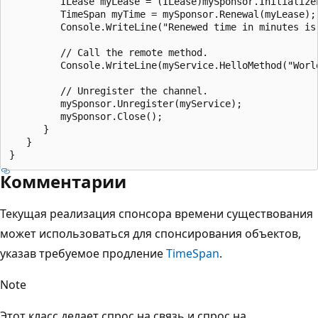
         ILease myLease = (ILease)mySponsor.InitializeL
         TimeSpan myTime = mySponsor.Renewal(myLease);

         Console.WriteLine("Renewed time in minutes is 
         // Call the remote method.

         Console.WriteLine(myService.HelloMethod("World
         // Unregister the channel.

         mySponsor.Unregister(myService);

         mySponsor.Close();

      }

   }

Комментарии
Текущая реализация спонсора времени существования
может использоваться для спонсирования объектов,
указав требуемое продление
TimeSpan
.
Note
Этот класс делает спрос на связь и спрос на