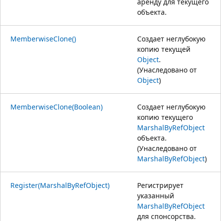
аренду для текущего
объекта.
MemberwiseClone()
Создает неглубокую
копию текущей
Object
.
(Унаследовано от
Object
)
MemberwiseClone(Boolean)
Создает неглубокую
копию текущего
MarshalByRefObject
объекта.
(Унаследовано от
MarshalByRefObject
)
Register(MarshalByRefObject)
Регистрирует
указанный
MarshalByRefObject
для спонсорства.