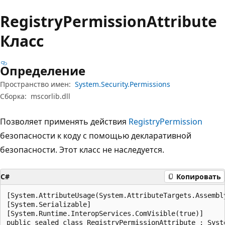
Registry
Permission
Attribute
Класс
Определение
Пространство имен:
System.Security.Permissions
Сборка:
mscorlib.dll
Позволяет применять действия
RegistryPermission
безопасности к коду с помощью декларативной
безопасности. Этот класс не наследуется.
C#
Копировать
[System.AttributeUsage(System.AttributeTargets.Assembl
[System.Serializable]

[System.Runtime.InteropServices.ComVisible(true)]

public sealed class RegistryPermissionAttribute : Syst