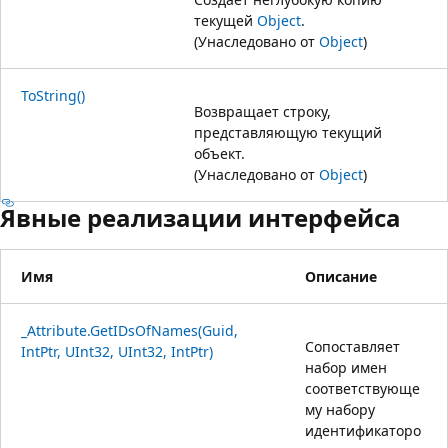
текущей
Object
.
(Унаследовано от
Object
)
ToString()
Возвращает строку,
представляющую текущий
объект.
(Унаследовано от
Object
)
Явные реализации интерфейса
Имя
Описание
_Attribute.GetIDsOfNames(Guid,
Сопоставляет
IntPtr, UInt32, UInt32, IntPtr)
набор имен
соответствующе
му набору
идентификаторо