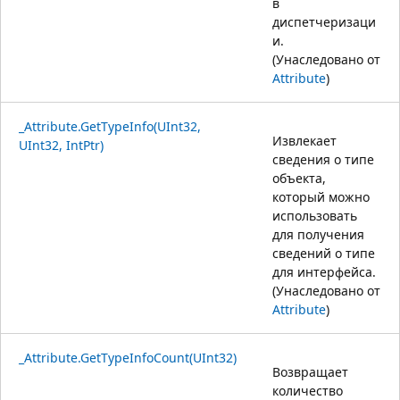
в
диспетчеризаци
и.
(Унаследовано от
Attribute
)
_Attribute.GetTypeInfo(UInt32,
Извлекает
UInt32, IntPtr)
сведения о типе
объекта,
который можно
использовать
для получения
сведений о типе
для интерфейса.
(Унаследовано от
Attribute
)
_Attribute.GetTypeInfoCount(UInt32)
Возвращает
количество