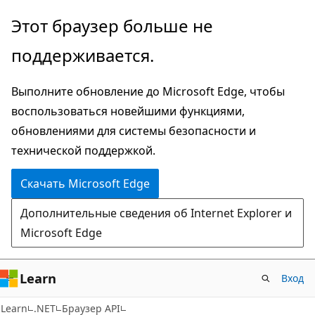
Пропустить
Переход
Этот браузер больше не
и
к
поддерживается.
перейти
навигации
к
на
Выполните обновление до Microsoft Edge, чтобы
основному
странице
воспользоваться новейшими функциями,
содержимому
обновлениями для системы безопасности и
технической поддержкой.
Скачать Microsoft Edge
Дополнительные сведения об Internet Explorer и
Microsoft Edge
Learn
Вход
C#
Learn
.NET
Браузер API