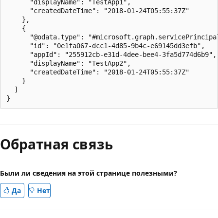
      "displayName": "TestApp1",

      "createdDateTime": "2018-01-24T05:55:37Z"

    },

    {

      "@odata.type": "#microsoft.graph.servicePrincipal
      "id": "0e1fa067-dcc1-4d85-9b4c-e69145dd3efb",

      "appId": "255912cb-e31d-4dee-bee4-3fa5d774d6b9",

      "displayName": "TestApp2",

      "createdDateTime": "2018-01-24T05:55:37Z"

    }

  ]

Обратная связь
Были ли сведения на этой странице полезными?
Да
Нет