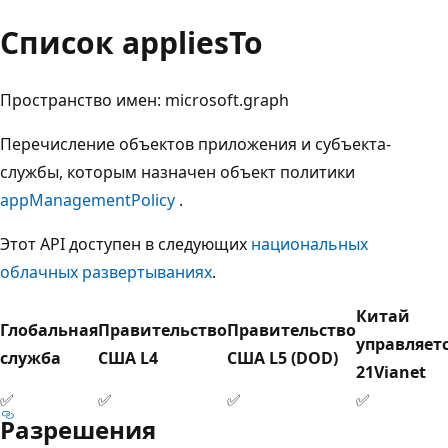
Список appliesTo
Пространство имен: microsoft.graph
Перечисление объектов приложения и субъекта-
службы, которым назначен объект политики
appManagementPolicy
.
Этот API доступен в следующих
национальных
облачных развертываниях
.
Китай
Глобальная
Правительство
Правительство
управляет
служба
США L4
США L5 (DOD)
21Vianet
✅
✅
✅
✅
Разрешения