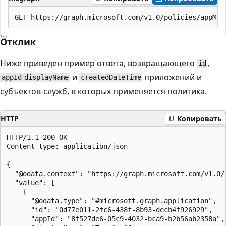
Отклик
Ниже приведен пример ответа, возвращающего
,
id
и
приложений и
appId
displayName
createdDateTime
субъектов-служб, в которых применяется политика.
HTTP
Копировать
HTTP/1.1 200 OK

Content-type: application/json

{

  "@odata.context": "https://graph.microsoft.com/v1.0/
  "value": [

    {

      "@odata.type": "#microsoft.graph.application",

      "id": "0d77e011-2fc6-438f-8b93-decb4f926929",

      "appId": "8f527de6-05c9-4032-bca9-b2b56ab2358a",
