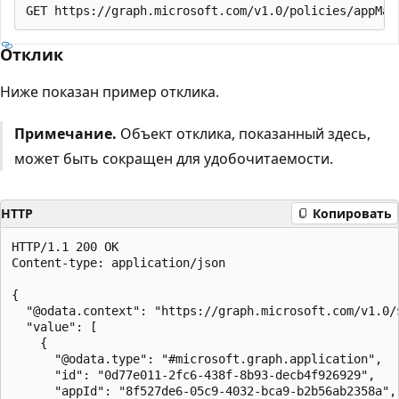
Отклик
Ниже показан пример отклика.
Примечание.
Объект отклика, показанный здесь,
может быть сокращен для удобочитаемости.
HTTP
Копировать
HTTP/1.1 200 OK

Content-type: application/json

{

  "@odata.context": "https://graph.microsoft.com/v1.0/$
  "value": [

    {

      "@odata.type": "#microsoft.graph.application",

      "id": "0d77e011-2fc6-438f-8b93-decb4f926929",

      "appId": "8f527de6-05c9-4032-bca9-b2b56ab2358a",
