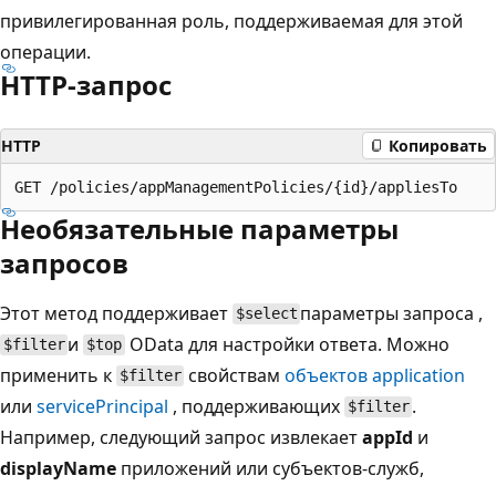
привилегированная роль, поддерживаемая для этой
операции.
HTTP-запрос
HTTP
Копировать
Необязательные параметры
запросов
Этот метод поддерживает
параметры запроса ,
$select
и
OData для настройки ответа. Можно
$filter
$top
применить к
свойствам
объектов application
$filter
или
servicePrincipal
, поддерживающих
.
$filter
Например, следующий запрос извлекает
appId
и
displayName
приложений или субъектов-служб,