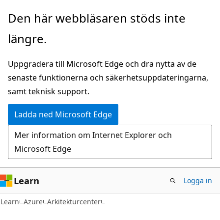
Hoppa
Den här webbläsaren stöds inte
till
längre.
huvudinnehåll
Uppgradera till Microsoft Edge och dra nytta av de
senaste funktionerna och säkerhetsuppdateringarna,
samt teknisk support.
Ladda ned Microsoft Edge
Mer information om Internet Explorer och
Microsoft Edge
Learn
Logga in
Learn
Azure
Arkitekturcenter