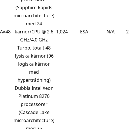
(Sapphire Rapids
microarchitecture)
med 24
AV48
kärnor/CPU @ 2,6
1,024
ESA
N/A
2
GHz/4,0 GHz
Turbo, totalt 48
fysiska kärnor (96
logiska kärnor
med
hypertrådning)
Dubbla Intel Xeon
Platinum 8270
processorer
(Cascade Lake
microarchitecture)
med 26