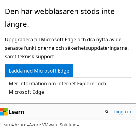
Hoppa
Den här webbläsaren stöds inte
till
längre.
huvudinnehåll
Uppgradera till Microsoft Edge och dra nytta av de
senaste funktionerna och säkerhetsuppdateringarna,
samt teknisk support.
Ladda ned Microsoft Edge
Mer information om Internet Explorer och
Microsoft Edge
Learn
Logga in
Learn
Azure
Azure VMware Solution