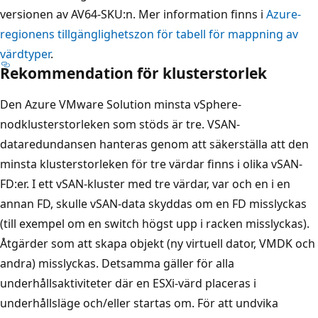
versionen av AV64-SKU:n. Mer information finns i
Azure-
regionens tillgänglighetszon för tabell för mappning av
värdtyper
.
Rekommendation för klusterstorlek
Den Azure VMware Solution minsta vSphere-
nodklusterstorleken som stöds är tre. VSAN-
dataredundansen hanteras genom att säkerställa att den
minsta klusterstorleken för tre värdar finns i olika vSAN-
FD:er. I ett vSAN-kluster med tre värdar, var och en i en
annan FD, skulle vSAN-data skyddas om en FD misslyckas
(till exempel om en switch högst upp i racken misslyckas).
Åtgärder som att skapa objekt (ny virtuell dator, VMDK och
andra) misslyckas. Detsamma gäller för alla
underhållsaktiviteter där en ESXi-värd placeras i
underhållsläge och/eller startas om. För att undvika