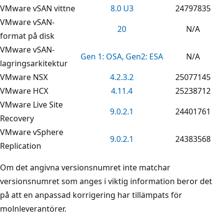
VMware vSAN vittne
8.0 U3
24797835
VMware vSAN-
20
N/A
format på disk
VMware vSAN-
Gen 1: OSA, Gen2: ESA
N/A
lagringsarkitektur
VMware NSX
4.2.3.2
25077145
VMware HCX
4.11.4
25238712
VMware Live Site
9.0.2.1
24401761
Recovery
VMware vSphere
9.0.2.1
24383568
Replication
Om det angivna versionsnumret inte matchar
versionsnumret som anges i viktig information beror det
på att en anpassad korrigering har tillämpats för
molnleverantörer.