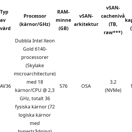
vSAN-
Typ
RAM-
Processor
vSAN-
cachenivå
av
minne
ka
(kärnor/GHz)
arkitektur
(TB,
värd
(GB)
raw***)
Dubbla Intel Xeon
Gold 6140-
processorer
(Skylake
microarchitecture)
med 18
3.2
AV36
576
OSA
kärnor/CPU @ 2,3
(NVMe)
GHz, totalt 36
fysiska kärnor (72
logiska kärnor
med
hypertrådning)