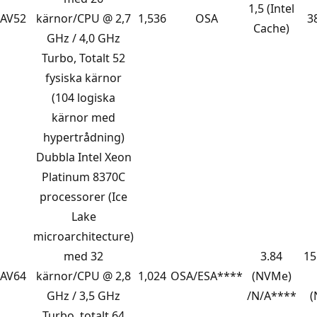
1,5 (Intel
AV52
kärnor/CPU @ 2,7
1,536
OSA
3
Cache)
GHz / 4,0 GHz
Turbo, Totalt 52
fysiska kärnor
(104 logiska
kärnor med
hypertrådning)
Dubbla Intel Xeon
Platinum 8370C
processorer (Ice
Lake
microarchitecture)
med 32
3.84
15
AV64
kärnor/CPU @ 2,8
1,024
OSA/ESA****
(NVMe)
GHz / 3,5 GHz
/N/A****
(
Turbo, totalt 64