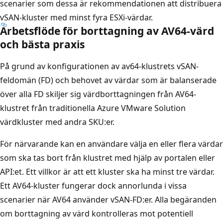
scenarier som dessa är rekommendationen att distribuera
vSAN-kluster med minst fyra ESXi-värdar.
Arbetsflöde för borttagning av AV64-värd
och bästa praxis
På grund av konfigurationen av av64-klustrets vSAN-
feldomän (FD) och behovet av värdar som är balanserade
över alla FD skiljer sig värdborttagningen från AV64-
klustret från traditionella Azure VMware Solution
värdkluster med andra SKU:er.
För närvarande kan en användare välja en eller flera värdar
som ska tas bort från klustret med hjälp av portalen eller
API:et. Ett villkor är att ett kluster ska ha minst tre värdar.
Ett AV64-kluster fungerar dock annorlunda i vissa
scenarier när AV64 använder vSAN-FD:er. Alla begäranden
om borttagning av värd kontrolleras mot potentiell