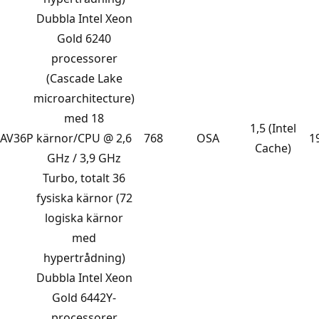
Dubbla Intel Xeon
Gold 6240
processorer
(Cascade Lake
microarchitecture)
med 18
1,5 (Intel
AV36P
kärnor/CPU @ 2,6
768
OSA
1
Cache)
GHz / 3,9 GHz
Turbo, totalt 36
fysiska kärnor (72
logiska kärnor
med
hypertrådning)
Dubbla Intel Xeon
Gold 6442Y-
processorer