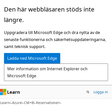
Hoppa
Den här webbläsaren stöds inte
till
längre.
huvudinnehåll
Uppgradera till Microsoft Edge och dra nytta av de
senaste funktionerna och säkerhetsuppdateringarna,
samt teknisk support.
Ladda ned Microsoft Edge
Mer information om Internet Explorer och
Microsoft Edge
Learn
Logga in
Learn
Azure
CM+B
Reservationer