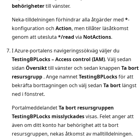
behörigheter
till vänster.
Neka-tilldelningen förhindrar alla åtgärder med
*
-
konfiguration och
Action
, men tillåter läsåtkomst
genom att utesluta
*/read
via
NotActions
.
I Azure-portalens navigeringssökväg väljer du
TestingBPLocks – Access control (IAM)
. Välj sedan
sidan
Översikt
till vänster och sedan knappen
Ta bort
resursgrupp
. Ange namnet
TestingBPLocks
för att
bekräfta borttagningen och välj sedan
Ta bort
längst
ned i fönstret.
Portalmeddelandet
Ta bort resursgruppen
TestingBPLocks misslyckades
visas. Felet anger att
även om ditt konto har behörighet att ta bort
resursgruppen, nekas åtkomst av malltilldelningen.