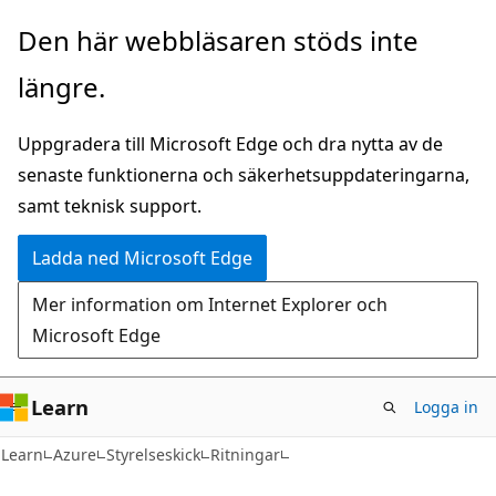
Hoppa
Den här webbläsaren stöds inte
till
längre.
huvudinnehåll
Uppgradera till Microsoft Edge och dra nytta av de
senaste funktionerna och säkerhetsuppdateringarna,
samt teknisk support.
Ladda ned Microsoft Edge
Mer information om Internet Explorer och
Microsoft Edge
Learn
Logga in
Learn
Azure
Styrelseskick
Ritningar