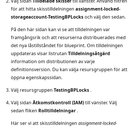
Välj sidan
Tilldelade skisser
till vänster. Använd filtren
för att hitta skisstilldelningen
assignment-locked-
storageaccount-TestingBPLocks
och välj den sedan.
På den här sidan kan vi se att tilldelningen var
framgångsrik och att resurserna distribuerades med
det nya låstillståndet för blueprint. Om tilldelningen
uppdateras visar listrutan
Tilldelningsåtgärd
information om distributionen av varje
definitionsversion. Du kan välja resursgruppen för att
öppna egenskapssidan.
Välj resursgruppen
TestingBPLocks
.
Välj sidan
Åtkomstkontroll (IAM)
till vänster. Välj
sedan fliken
Rolltilldelningar
.
Här ser vi att skisstilldelningen
assignment-locked-