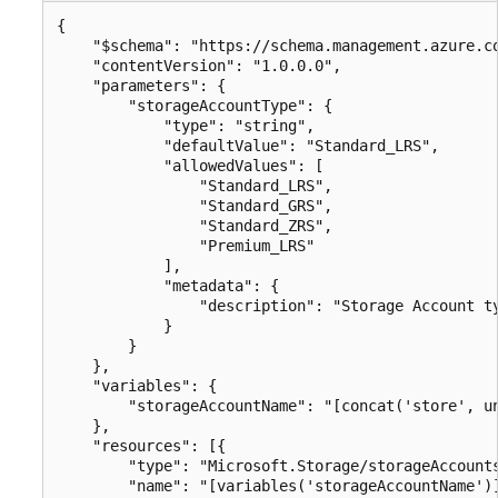
{

    "$schema": "https://schema.management.azure.co
    "contentVersion": "1.0.0.0",

    "parameters": {

        "storageAccountType": {

            "type": "string",

            "defaultValue": "Standard_LRS",

            "allowedValues": [

                "Standard_LRS",

                "Standard_GRS",

                "Standard_ZRS",

                "Premium_LRS"

            ],

            "metadata": {

                "description": "Storage Account ty
            }

        }

    },

    "variables": {

        "storageAccountName": "[concat('store', un
    },

    "resources": [{

        "type": "Microsoft.Storage/storageAccounts
        "name": "[variables('storageAccountName')]