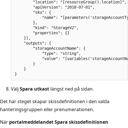
        "location": "[resourceGroup().location]",

        "apiVersion": "2018-07-01",

        "sku": {

            "name": "[parameters('storageAccountTy
        },

        "kind": "StorageV2",

        "properties": {}

    }],

    "outputs": {

        "storageAccountName": {

            "type": "string",

            "value": "[variables('storageAccountNa
        }

    }

Välj
Spara utkast
längst ned på sidan.
Det här steget skapar skissdefinitionen i den valda
hanteringsgruppen eller prenumerationen.
När
portalmeddelandet Spara skissdefinitionen