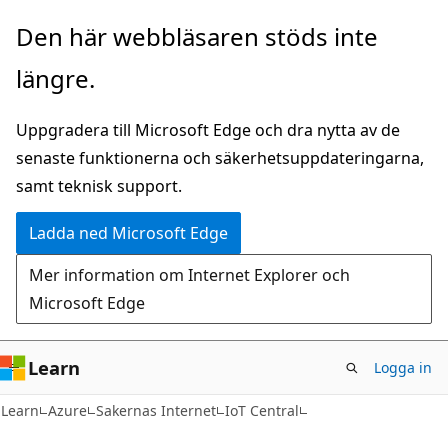
Hoppa
Den här webbläsaren stöds inte
till
längre.
huvudinnehåll
Uppgradera till Microsoft Edge och dra nytta av de
senaste funktionerna och säkerhetsuppdateringarna,
samt teknisk support.
Ladda ned Microsoft Edge
Mer information om Internet Explorer och
Microsoft Edge
Learn
Logga in
Learn
Azure
Sakernas Internet
IoT Central