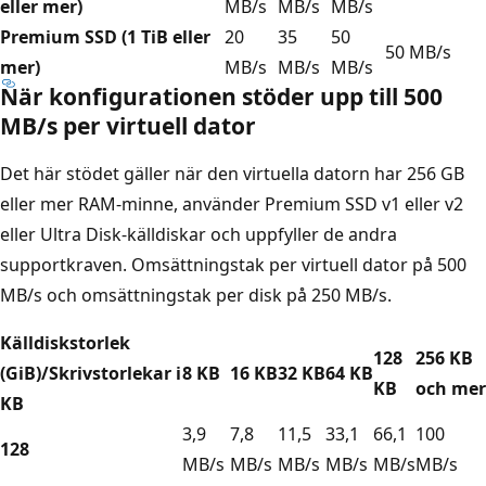
eller mer)
MB/s
MB/s
MB/s
Premium SSD (1 TiB eller
20
35
50
50 MB/s
mer)
MB/s
MB/s
MB/s
När konfigurationen stöder upp till 500
MB/s per virtuell dator
Det här stödet gäller när den virtuella datorn har 256 GB
eller mer RAM-minne, använder Premium SSD v1 eller v2
eller Ultra Disk-källdiskar och uppfyller de andra
supportkraven. Omsättningstak per virtuell dator på 500
MB/s och omsättningstak per disk på 250 MB/s.
Källdiskstorlek
128
256 KB
(GiB)/Skrivstorlekar i
8 KB
16 KB
32 KB
64 KB
KB
och mer
KB
3,9
7,8
11,5
33,1
66,1
100
128
MB/s
MB/s
MB/s
MB/s
MB/s
MB/s