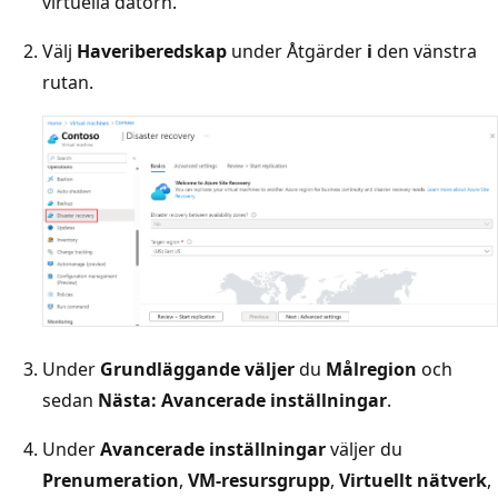
virtuella datorn.
Välj
Haveriberedskap
under Åtgärder
i
den vänstra
rutan.
Under
Grundläggande väljer
du
Målregion
och
sedan
Nästa: Avancerade inställningar
.
Under
Avancerade inställningar
väljer du
Prenumeration
,
VM-resursgrupp
,
Virtuellt nätverk
,