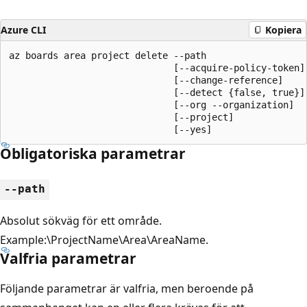
Azure CLI
Kopiera
az boards area project delete --path

                              [--acquire-policy-token]

                              [--change-reference]

                              [--detect {false, true}]

                              [--org --organization]

                              [--project]

                              [--yes]
Obligatoriska parametrar
--path
Absolut sökväg för ett område.
Example:\ProjectName\Area\AreaName.
Valfria parametrar
Följande parametrar är valfria, men beroende på