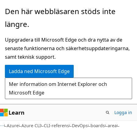
Hoppa
Hoppa
Den här webbläsaren stöds inte
till
till
längre.
huvudinnehåll
sidnavigering
Uppgradera till Microsoft Edge och dra nytta av de
senaste funktionerna och säkerhetsuppdateringarna,
samt teknisk support.
Ladda ned Microsoft Edge
Mer information om Internet Explorer och
Microsoft Edge
Learn
Logga in
Azure
Azure CLI
CLI-referens
DevOps
boards
area