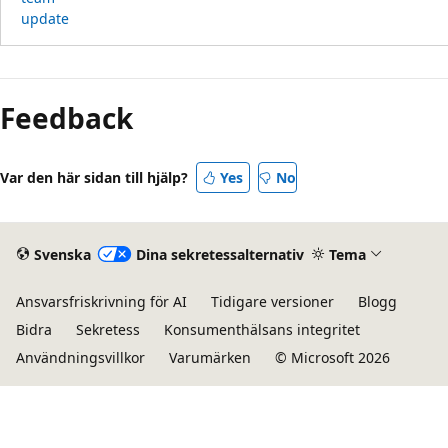
update
Läsläge
inaktiverat
Feedback
Var den här sidan till hjälp?
Yes
No
Svenska
Dina sekretessalternativ
Tema
Ansvarsfriskrivning för AI
Tidigare versioner
Blogg
Bidra
Sekretess
Konsumenthälsans integritet
Användningsvillkor
Varumärken
© Microsoft 2026