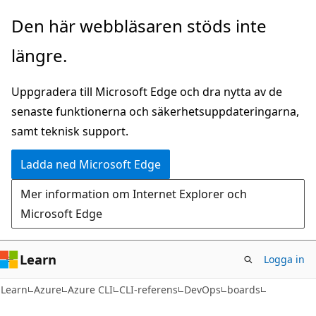
Hoppa
Hoppa
Den här webbläsaren stöds inte
till
till
längre.
huvudinnehåll
sidnavigering
Uppgradera till Microsoft Edge och dra nytta av de
senaste funktionerna och säkerhetsuppdateringarna,
samt teknisk support.
Ladda ned Microsoft Edge
Mer information om Internet Explorer och
Microsoft Edge
Learn
Logga in
Learn
Azure
Azure CLI
CLI-referens
DevOps
boards