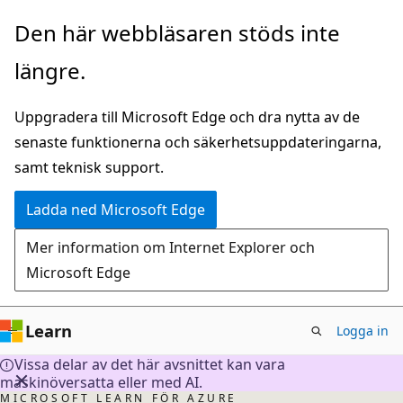
Hoppa
Den här webbläsaren stöds inte
till
längre.
huvudinnehåll
Uppgradera till Microsoft Edge och dra nytta av de
senaste funktionerna och säkerhetsuppdateringarna,
samt teknisk support.
Ladda ned Microsoft Edge
Mer information om Internet Explorer och
Microsoft Edge
Learn
Logga in
Vissa delar av det här avsnittet kan vara
maskinöversatta eller med AI.
MICROSOFT LEARN FÖR AZURE