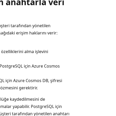
n anahtarla veri
şteri tarafından yönetilen
ağıdaki erişim haklarını verir:
zelliklerini alma işlevini
, PostgreSQL için Azure Cosmos
QL için Azure Cosmos DB, şifresi
çözmesini gerektirir.
nlüğe kaydedilmesini de
amalar yapabilir. PostgreSQL için
teri tarafından yönetilen anahtarı