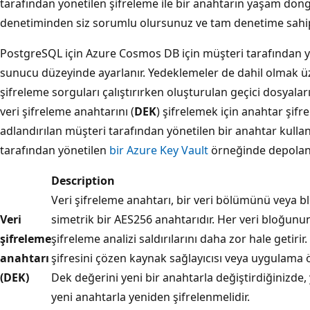
tarafından yönetilen şifreleme ile bir anahtarın yaşam döngü
denetiminden siz sorumlu olursunuz ve tam denetime sahi
PostgreSQL için Azure Cosmos DB için müşteri tarafından yö
sunucu düzeyinde ayarlanır. Yedeklemeler de dahil olmak üzer
şifreleme sorguları çalıştırırken oluşturulan geçici dosyaları 
veri şifreleme anahtarını (
DEK
) şifrelemek için anahtar şifr
adlandırılan müşteri tarafından yönetilen bir anahtar kullanı
tarafından yönetilen
bir Azure Key Vault
örneğinde depolana
Description
Veri şifreleme anahtarı, bir veri bölümünü veya b
Veri
simetrik bir AES256 anahtarıdır. Her veri bloğunun
şifreleme
şifreleme analizi saldırılarını daha zor hale getirir.
anahtarı
şifresini çözen kaynak sağlayıcısı veya uygulama ö
(DEK)
Dek değerini yeni bir anahtarla değiştirdiğinizde, y
yeni anahtarla yeniden şifrelenmelidir.