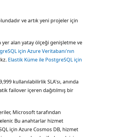
ndadır ve artık yeni projeler için
a yer alan yatay ölçeği genişletme ve
tgreSQL için Azure Veritabanı'nın
bkz.
Elastik Küme ile PostgreSQL için
99,999 kullanılabilirlik SLA'sı, anında
k failover içeren dağıtılmış bir
ler, Microsoft tarafından
elenir. Bu anahtarlar hizmet
reSQL için Azure Cosmos DB, hizmet