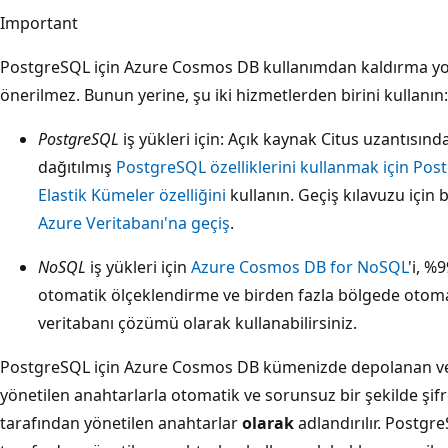
Important
PostgreSQL için Azure Cosmos DB kullanımdan kaldırma yolu
önerilmez. Bunun yerine, şu iki hizmetlerden birini kullanın:
PostgreSQL
iş yükleri için: Açık kaynak Citus uzantısınd
dağıtılmış
PostgreSQL özelliklerini kullanmak için Pos
Elastik Kümeler özelliğini
kullanın. Geçiş kılavuzu için 
Azure Veritabanı'na geçiş
.
NoSQL
iş yükleri için
Azure Cosmos DB for NoSQL
'i, %
otomatik ölçeklendirme ve birden fazla bölgede otomati
veritabanı çözümü olarak kullanabilirsiniz.
PostgreSQL için Azure Cosmos DB kümenizde depolanan veri
yönetilen anahtarlarla otomatik ve sorunsuz bir şekilde şifr
tarafından yönetilen anahtarlar
olarak
adlandırılır. Postg