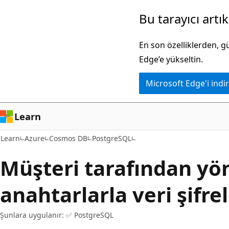
Ana
Bu tarayıcı artı
içeriğe
atla
En son özelliklerden, 
Edge’e yükseltin.
Microsoft Edge'i indir
Learn
Learn
Azure
Cosmos DB
PostgreSQL
Müşteri tarafından yö
anahtarlarla veri şifr
Şunlara uygulanır: ✅ PostgreSQL