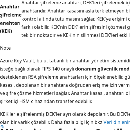
Anahtar şifreleme anahtarı, DEK'leri şifrelemek içi
Anahtar
anahtarıdır. Anahtar kasasını asla terk etmeyen bi
şifreleme
kontrol altında tutulmasını sağlar. KEK'ye erişimi 
anahtarı
farklı olabilir. KEK'nin DEK'lerin şifresini çözmesi 
(KEK)
tek bir noktadır ve KEK'nin silinmesi DEK'leri etkili 
Note
Azure Key Vault, bulut tabanlı bir anahtar yönetim sistemidi
isteğe bağlı olarak FIPS 140 onaylı
donanım güvenlik modül
desteklenen RSA şifreleme anahtarları için ölçeklenebilir, 
kasası, depolanan bir anahtara doğrudan erişime izin vermez
ve şifre çözme hizmetleri sağlar. Anahtar kasası, anahtarı olu
şirket içi HSM cihazından transfer edebilir.
KEK'lerle şifrelenmiş DEK'ler ayrı olarak depolanır. Bu DEK'le
olan bir varlık çözebilir. Daha fazla bilgi için bkz
Veri dinleni