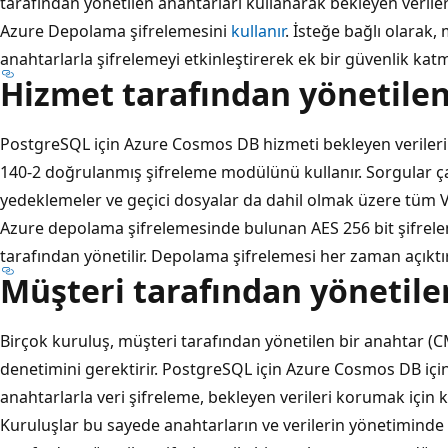
tarafından yönetilen anahtarları kullanarak bekleyen veriler
Azure Depolama şifrelemesini
kullanır
. İsteğe bağlı olarak,
anahtarlarla
şifrelemeyi etkinleştirerek ek bir güvenlik katm
Hizmet tarafından yönetile
PostgreSQL için Azure Cosmos DB hizmeti bekleyen verileri
140-2 doğrulanmış şifreleme modülünü kullanır. Sorgular çal
yedeklemeler ve geçici dosyalar da dahil olmak üzere tüm Ver
Azure depolama şifrelemesinde bulunan AES 256 bit şifrelem
tarafından yönetilir. Depolama şifrelemesi her zaman açıktır
Müşteri tarafından yönetile
Birçok kuruluş, müşteri tarafından yönetilen bir anahtar (C
denetimini gerektirir. PostgreSQL için Azure Cosmos DB içi
anahtarlarla veri şifreleme, bekleyen verileri korumak için k
Kuruluşlar bu sayede anahtarların ve verilerin yönetiminde 