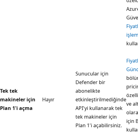
özeld
Azur
Güve
Fiyat
işle
kulla
Fiyat
Günce
Sunucular için
bölü
Defender bir
prici
Tek tek
abonelikte
özell
makineler için
Hayır
etkinleştirilmediğinde
ve a
Plan 1'i açma
API'yi kullanarak tek
olar
tek makineler için
için 
Plan 1'i açabilirsiniz.
kulla