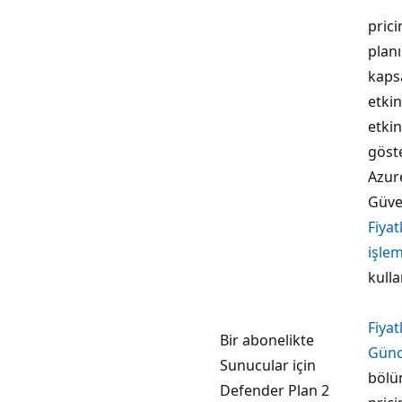
prici
planı
kap
etkin
etkin
göste
Azur
Güve
Fiyat
işle
kulla
Fiyat
Bir abonelikte
Günce
Sunucular için
bölü
Defender Plan 2