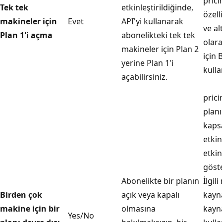
prici
Tek tek
etkinleştirildiğinde,
özell
makineler için
Evet
API'yi kullanarak
ve a
Plan 1'i açma
abonelikteki tek tek
olar
makineler için Plan 2
için 
yerine Plan 1'i
kulla
açabilirsiniz.
prici
planı
kap
etkin
etkin
göste
Abonelikte bir planın
İlgil
Birden çok
açık veya kapalı
kayna
makine için bir
olmasına
kayn
Yes/No