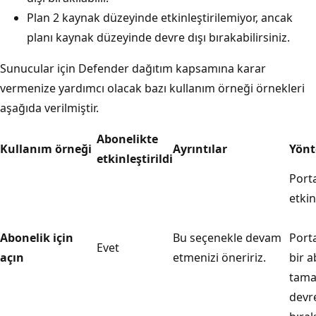
Plan 2 kaynak düzeyinde etkinleştirilemiyor, ancak
planı kaynak düzeyinde devre dışı bırakabilirsiniz.
Sunucular için Defender dağıtım kapsamına karar
vermenize yardımcı olacak bazı kullanım örneği örnekleri
aşağıda verilmiştir.
Abonelikte
Kullanım örneği
Ayrıntılar
Yön
etkinleştirildi
Port
etkin
Abonelik için
Bu seçenekle devam
Port
Evet
açın
etmenizi öneririz.
bir a
tamam
devre