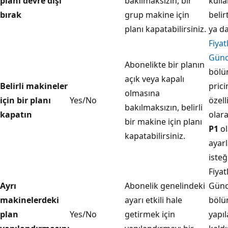
planı devre dışı
bakılmaksızın, bir
kull
bırak
grup makine için
beli
planı kapatabilirsiniz.
ya d
Fiyat
Günce
Abonelikte bir planın
bölü
açık veya kapalı
Belirli makineler
prici
olmasına
için bir planı
Yes/No
özell
bakılmaksızın, belirli
kapatın
olara
bir makine için planı
P1
ol
kapatabilirsiniz.
ayar
isteğ
Fiyat
Ayrı
Abonelik genelindeki
Günce
makinelerdeki
ayarı etkili hale
böl
plan
Yes/No
getirmek için
yapı