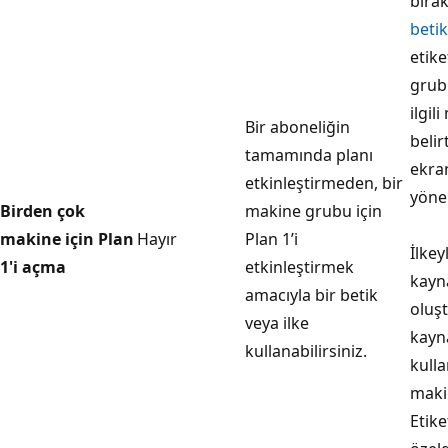
bırak
betik
etike
grub
ilgil
Bir aboneliğin
belir
tamamında planı
ekra
etkinleştirmeden, bir
yöner
Birden çok
makine grubu için
makine için Plan
Hayır
Plan 1’i
İlkey
1'i açma
etkinleştirmek
kayn
amacıyla bir betik
oluş
veya ilke
kayna
kullanabilirsiniz.
kulla
makin
Etik