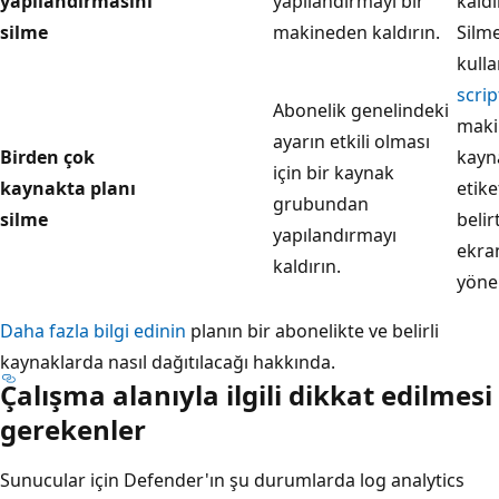
yapılandırmasını
yapılandırmayı bir
kaldı
silme
makineden kaldırın.
Silm
kulla
scrip
Abonelik genelindeki
makin
ayarın etkili olması
Birden çok
kayn
için bir kaynak
kaynakta planı
etike
grubundan
silme
belir
yapılandırmayı
ekra
kaldırın.
yöner
Daha fazla bilgi edinin
planın bir abonelikte ve belirli
kaynaklarda nasıl dağıtılacağı hakkında.
Çalışma alanıyla ilgili dikkat edilmesi
gerekenler
Sunucular için Defender'ın şu durumlarda log analytics