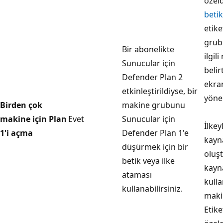
özeld
betik
etike
grub
Bir abonelikte
ilgil
Sunucular için
belir
Defender Plan 2
ekra
etkinleştirildiyse, bir
yöner
Birden çok
makine grubunu
makine için Plan
Evet
Sunucular için
İlkey
1'i açma
Defender Plan 1'e
kayn
düşürmek için bir
oluş
betik veya ilke
kayna
ataması
kulla
kullanabilirsiniz.
makin
Etik