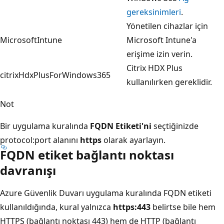
gereksinimleri
.
Yönetilen cihazlar için
MicrosoftIntune
Microsoft Intune'a
erişime izin verin.
Citrix HDX Plus
citrixHdxPlusForWindows365
kullanılırken gereklidir.
Not
Bir uygulama kuralında
FQDN Etiketi'ni
seçtiğinizde
protocol:port alanını
https
olarak ayarlayın.
FQDN etiket bağlantı noktası
davranışı
Azure Güvenlik Duvarı uygulama kuralında FQDN etiketi
kullanıldığında, kural yalnızca
https:443
belirtse bile hem
HTTPS (bağlantı noktası 443) hem de HTTP (bağlantı