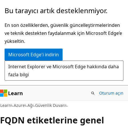
Ana
Bu tarayıcı artık desteklenmiyor.
içeriğe
atla
En son özelliklerden, güvenlik güncelleştirmelerinden
ve teknik destekten faydalanmak için Microsoft Edge’e
yükseltin.
Microsoft Edge'i indirin
Internet Explorer ve Microsoft Edge hakkında daha
fazla bilgi
Learn
Oturum açın
Learn
Azure
Ağ
Güvenlik Duvarı
FQDN etiketlerine genel