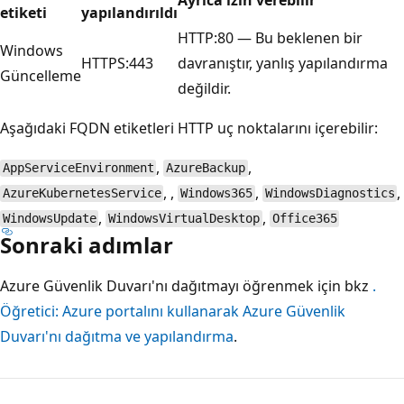
etiketi
yapılandırıldı
HTTP:80 — Bu beklenen bir
Windows
HTTPS:443
davranıştır, yanlış yapılandırma
Güncelleme
değildir.
Aşağıdaki FQDN etiketleri HTTP uç noktalarını içerebilir:
,
,
AppServiceEnvironment
AzureBackup
, ,
,
,
AzureKubernetesService
Windows365
WindowsDiagnostics
,
,
WindowsUpdate
WindowsVirtualDesktop
Office365
Sonraki adımlar
Azure Güvenlik Duvarı'nı dağıtmayı öğrenmek için bkz
.
Öğretici: Azure portalını kullanarak Azure Güvenlik
Duvarı'nı dağıtma ve yapılandırma
.