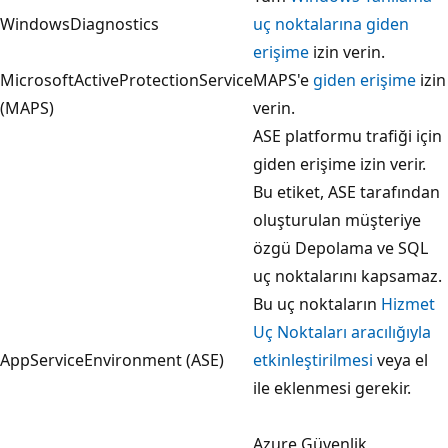
WindowsDiagnostics
uç noktalarına giden
erişime
izin verin.
MicrosoftActiveProtectionService
MAPS'e
giden erişime
izin
(MAPS)
verin.
ASE platformu trafiği için
giden erişime izin verir.
Bu etiket, ASE tarafından
oluşturulan müşteriye
özgü Depolama ve SQL
uç noktalarını kapsamaz.
Bu uç noktaların
Hizmet
Uç Noktaları aracılığıyla
AppServiceEnvironment (ASE)
etkinleştirilmesi
veya el
ile eklenmesi gerekir.
Azure Güvenlik