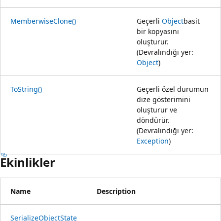
MemberwiseClone()
Geçerli
Object
basit
bir kopyasını
oluşturur.
(Devralındığı yer:
Object
)
ToString()
Geçerli özel durumun
dize gösterimini
oluşturur ve
döndürür.
(Devralındığı yer:
Exception
)
Ekinlikler
Name
Description
SerializeObjectState