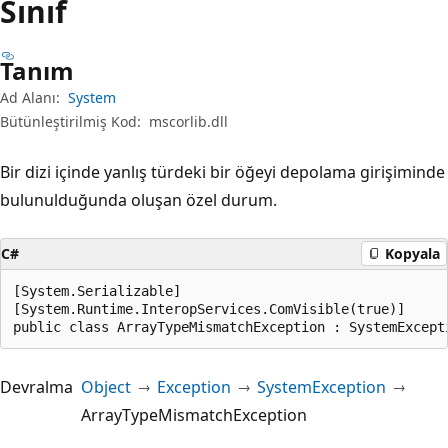
Sınıf
Tanım
Ad Alanı:
System
Bütünleştirilmiş Kod:
mscorlib.dll
Bir dizi içinde yanlış türdeki bir öğeyi depolama girişiminde
bulunulduğunda oluşan özel durum.
C#
Kopyala
[System.Serializable]

[System.Runtime.InteropServices.ComVisible(true)]

public class ArrayTypeMismatchException : SystemExcept
Devralma
Object
Exception
SystemException
ArrayTypeMismatchException