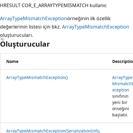
HRESULT COR_E_ARRAYTYPEMISMATCH kullanır.
ArrayTypeMismatchException
örneğinin ilk özellik
değerlerinin listesi için bkz.
ArrayTypeMismatchException
oluşturucuları.
Oluşturucular
Name
Descripti
ArrayTypeMismatchException()
ArrayType
Mismatch
xception
sınıfının
yeni bir
örneğini
başlatır.
ArrayTypeMismatchException(SerializationInfo,