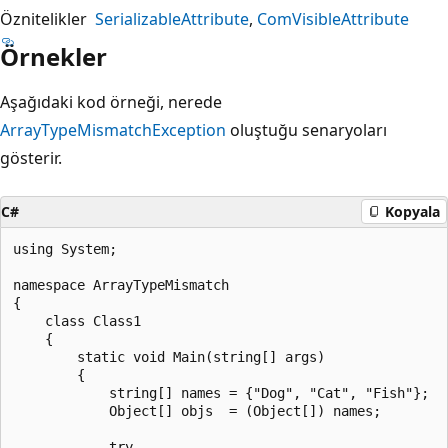
Öznitelikler
SerializableAttribute
ComVisibleAttribute
Örnekler
Aşağıdaki kod örneği, nerede
ArrayTypeMismatchException
oluştuğu senaryoları
gösterir.
C#
Kopyala
using System;

namespace ArrayTypeMismatch

{

    class Class1

    {

        static void Main(string[] args)

        {

            string[] names = {"Dog", "Cat", "Fish"};

            Object[] objs  = (Object[]) names;

            try
