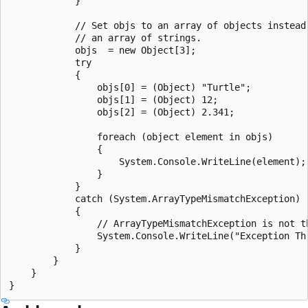
            }

            // Set objs to an array of objects instead 
            // an array of strings.

            objs  = new Object[3];

            try

            {

                objs[0] = (Object) "Turtle";

                objs[1] = (Object) 12;

                objs[2] = (Object) 2.341;

                foreach (object element in objs)

                {

                    System.Console.WriteLine(element);

                }

            }

            catch (System.ArrayTypeMismatchException)

            {

                // ArrayTypeMismatchException is not th
                System.Console.WriteLine("Exception Thr
            }

        }

    }
