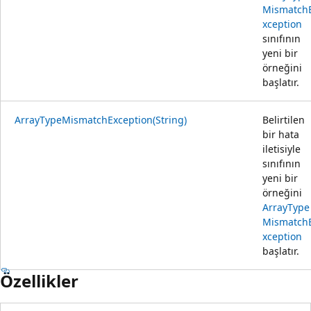
Mismatch
xception
sınıfının
yeni bir
örneğini
başlatır.
ArrayTypeMismatchException(String)
Belirtilen
bir hata
iletisiyle
sınıfının
yeni bir
örneğini
ArrayType
Mismatch
xception
başlatır.
Özellikler