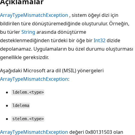
Açıklamalar
ArrayTypeMismatchException
, sistem öğeyi dizi için
bildirilen türe dönüştüremediğinde oluşturulur. Örneğin,
bu türler
String
arasında dönüştürme
desteklenmediğinden türdeki bir öğe bir
Int32
dizide
depolanamaz. Uygulamaların bu özel durumu oluşturması
genellikle gereksizdir.
Aşağıdaki Microsoft ara dil (MSIL) yönergeleri
ArrayTypeMismatchException
:
ldelem.<type>
ldelema
stelem.<type>
ArrayTypeMismatchException
değeri 0x80131503 olan