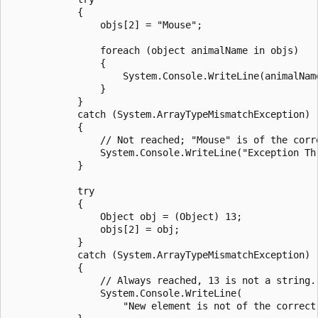
            {

                objs[2] = "Mouse";

                foreach (object animalName in objs)

                {

                    System.Console.WriteLine(animalName
                }

            }

            catch (System.ArrayTypeMismatchException)

            {

                // Not reached; "Mouse" is of the corre
                System.Console.WriteLine("Exception Thr
            }

            try

            {

                Object obj = (Object) 13;

                objs[2] = obj;

            }

            catch (System.ArrayTypeMismatchException)

            {

                // Always reached, 13 is not a string.

                System.Console.WriteLine(

                    "New element is not of the correct 