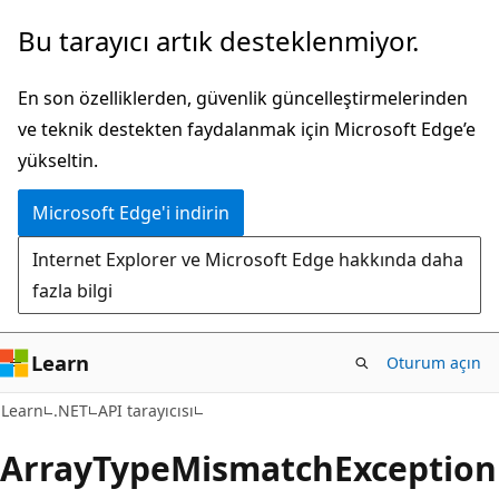
Ana
Sayfa
Bu tarayıcı artık desteklenmiyor.
içeriğe
içi
atla
gezintiye
En son özelliklerden, güvenlik güncelleştirmelerinden
atla
ve teknik destekten faydalanmak için Microsoft Edge’e
yükseltin.
Microsoft Edge'i indirin
Internet Explorer ve Microsoft Edge hakkında daha
fazla bilgi
Learn
Oturum açın
C#
Learn
.NET
API tarayıcısı
Array
Type
Mismatch
Exception