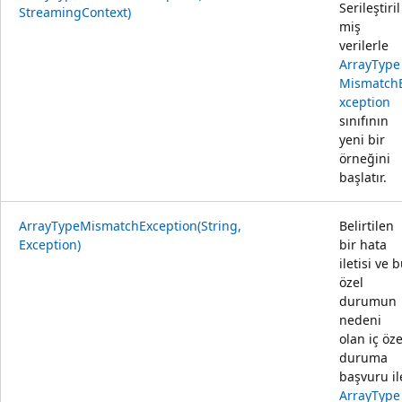
Serileştiril
StreamingContext)
miş
verilerle
ArrayType
Mismatch
xception
sınıfının
yeni bir
örneğini
başlatır.
ArrayTypeMismatchException(String,
Belirtilen
Exception)
bir hata
iletisi ve 
özel
durumun
nedeni
olan iç öze
duruma
başvuru il
ArrayType