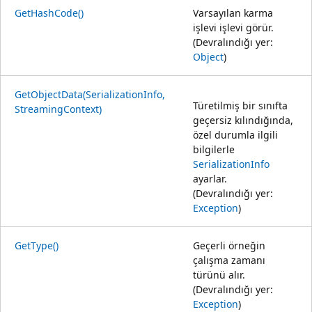
GetHashCode()
Varsayılan karma
işlevi işlevi görür.
(Devralındığı yer:
Object
)
GetObjectData(SerializationInfo,
Türetilmiş bir sınıfta
StreamingContext)
geçersiz kılındığında,
özel durumla ilgili
bilgilerle
SerializationInfo
ayarlar.
(Devralındığı yer:
Exception
)
GetType()
Geçerli örneğin
çalışma zamanı
türünü alır.
(Devralındığı yer:
Exception
)