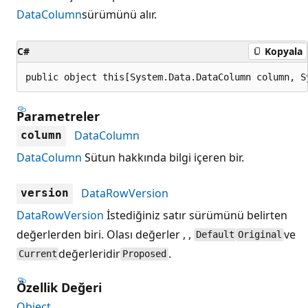
DataColumn
sürümünü alır.
C#
Kopyala
public object this[System.Data.DataColumn column, S
Parametreler
DataColumn
column
DataColumn
Sütun hakkında bilgi içeren bir.
DataRowVersion
version
DataRowVersion
İstediğiniz satır sürümünü belirten
değerlerden biri. Olası değerler , ,
ve
Default
Original
değerleridir
.
Current
Proposed
Özellik Değeri
Object