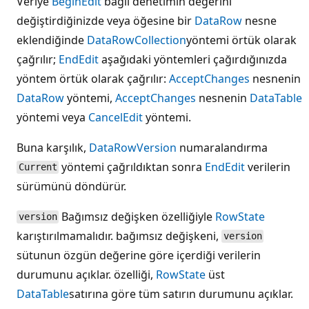
Veriye
BeginEdit
bağlı denetimin değerini
değiştirdiğinizde veya öğesine bir
DataRow
nesne
eklendiğinde
DataRowCollection
yöntemi örtük olarak
çağrılır;
EndEdit
aşağıdaki yöntemleri çağırdığınızda
yöntem örtük olarak çağrılır:
AcceptChanges
nesnenin
DataRow
yöntemi,
AcceptChanges
nesnenin
DataTable
yöntemi veya
CancelEdit
yöntemi.
Buna karşılık,
DataRowVersion
numaralandırma
yöntemi çağrıldıktan sonra
EndEdit
verilerin
Current
sürümünü döndürür.
Bağımsız değişken özelliğiyle
RowState
version
karıştırılmamalıdır. bağımsız değişkeni,
version
sütunun özgün değerine göre içerdiği verilerin
durumunu açıklar. özelliği,
RowState
üst
DataTable
satırına göre tüm satırın durumunu açıklar.