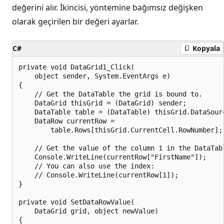
değerini alır. İkincisi, yöntemine bağımsız değişken
olarak geçirilen bir değeri ayarlar.
C#
Kopyala
private void DataGrid1_Click(

    object sender, System.EventArgs e)

{

    // Get the DataTable the grid is bound to.

    DataGrid thisGrid = (DataGrid) sender;

    DataTable table = (DataTable) thisGrid.DataSourc
    DataRow currentRow =

        table.Rows[thisGrid.CurrentCell.RowNumber];

    // Get the value of the column 1 in the DataTabl
    Console.WriteLine(currentRow["FirstName"]);

    // You can also use the index:

    // Console.WriteLine(currentRow[1]);

}

private void SetDataRowValue(

    DataGrid grid, object newValue)

{
