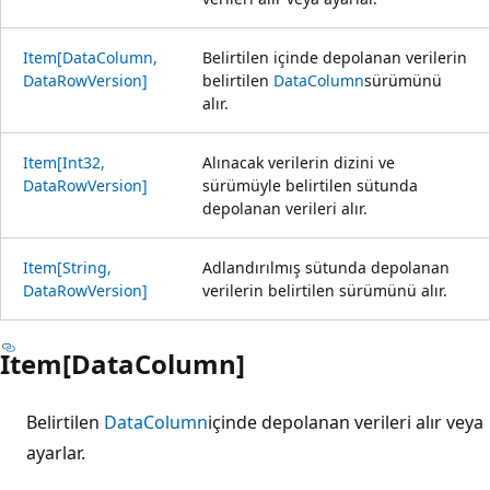
Item[DataColumn,
Belirtilen içinde depolanan verilerin
DataRowVersion]
belirtilen
DataColumn
sürümünü
alır.
Item[Int32,
Alınacak verilerin dizini ve
DataRowVersion]
sürümüyle belirtilen sütunda
depolanan verileri alır.
Item[String,
Adlandırılmış sütunda depolanan
DataRowVersion]
verilerin belirtilen sürümünü alır.
Item[DataColumn]
Belirtilen
DataColumn
içinde depolanan verileri alır veya
ayarlar.