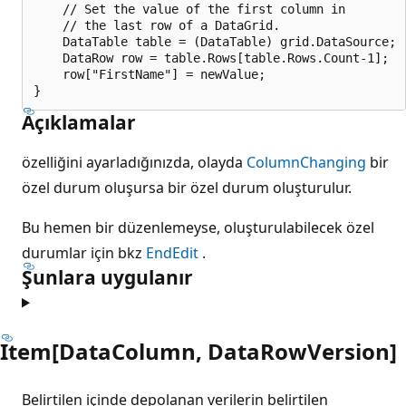
    // Set the value of the first column in

    // the last row of a DataGrid.

    DataTable table = (DataTable) grid.DataSource;

    DataRow row = table.Rows[table.Rows.Count-1];

    row["FirstName"] = newValue;

Açıklamalar
özelliğini ayarladığınızda, olayda
ColumnChanging
bir
özel durum oluşursa bir özel durum oluşturulur.
Bu hemen bir düzenlemeyse, oluşturulabilecek özel
durumlar için bkz
EndEdit
.
Şunlara uygulanır
Item[DataColumn, DataRowVersion]
Belirtilen içinde depolanan verilerin belirtilen