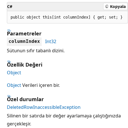
C#
Kopyala
public object this[int columnIndex] { get; set; }
Parametreler
Int32
columnIndex
Sütunun sıfır tabanlı dizini.
Özellik Değeri
Object
Object
Verileri içeren bir.
Özel durumlar
DeletedRowInaccessibleException
Silinen bir satırda bir değer ayarlamaya çalıştığınızda
gerçekleşir.