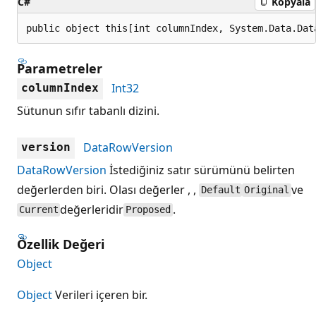
C#
Kopyala
public object this[int columnIndex, System.Data.Dat
Parametreler
Int32
columnIndex
Sütunun sıfır tabanlı dizini.
DataRowVersion
version
DataRowVersion
İstediğiniz satır sürümünü belirten
değerlerden biri. Olası değerler , ,
ve
Default
Original
değerleridir
.
Current
Proposed
Özellik Değeri
Object
Object
Verileri içeren bir.