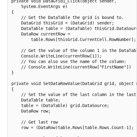
private void DataGrid1_Click(object sender,

    System.EventArgs e)

{

    // Get the DataTable the grid is bound to.

    DataGrid thisGrid = (DataGrid) sender;

    DataTable table = (DataTable) thisGrid.DataSourc
    DataRow currentRow =

        table.Rows[thisGrid.CurrentCell.RowNumber];

    // Get the value of the column 1 in the DataTabl
    Console.WriteLine(currentRow[1]);

    // You can also use the name of the column:

    // Console.WriteLine(currentRow["FirstName"])

}

private void SetDataRowValue(DataGrid grid, object n
{

    // Set the value of the last column in the last 
    DataTable table;

    table = (DataTable) grid.DataSource;

    DataRow row;

    // Get last row

    row = (DataRow)table.Rows[table.Rows.Count-1];
