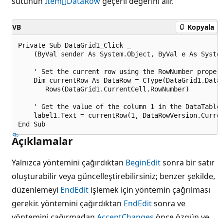
sütunun
Item[]
DataRow
geçerli değerini alır.
VB
Kopyala
Private Sub DataGrid1_Click _

    (ByVal sender As System.Object, ByVal e As Syste
    ' Set the current row using the RowNumber proper
    Dim currentRow As DataRow = CType(DataGrid1.Data
       Rows(DataGrid1.CurrentCell.RowNumber)

    ' Get the value of the column 1 in the DataTable
    label1.Text = currentRow(1, DataRowVersion.Curre
Açıklamalar
Yalnızca yöntemini çağırdıktan
BeginEdit
sonra bir satır
oluşturabilir veya güncelleştirebilirsiniz; benzer şekilde,
düzenlemeyi
EndEdit
işlemek için yöntemin çağrılması
gerekir. yöntemini çağırdıktan
EndEdit
sonra ve
yöntemini çağırmadan
AcceptChanges
önce özgün ve