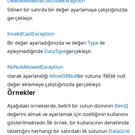
DeletedRowInaccessibleException
Silinen bir satırda bir değer ayarlamaya çalıştığınızda
gerçekleşir.
InvalidCastException
Bir değer ayarladığınızda ve değeri
Type
ile
eşleşmediğinde
DataType
gerçekleşir.
NoNullAllowedException
olarak ayarlandığı
AllowDBNull
bir sütuna
null
false
değer eklemeye çalıştığınızda gerçekleşir.
Örnekler
Aşağıdaki örneklerde, belirli bir sütun dizininin
Item[]
değerini almak ve ayarlamak için özelliğinin kullanımı
gösterilmektedir. İlk örnek, bir kullanıcının denetimde
tıklattığını herhangi bir satırdaki ilk sütunun
DataGrid