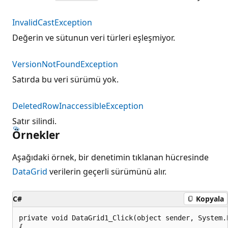
InvalidCastException
Değerin ve sütunun veri türleri eşleşmiyor.
VersionNotFoundException
Satırda bu veri sürümü yok.
DeletedRowInaccessibleException
Satır silindi.
Örnekler
Aşağıdaki örnek, bir denetimin tıklanan hücresinde
DataGrid
verilerin geçerli sürümünü alır.
C#
Kopyala
private void DataGrid1_Click(object sender, System.E
{
