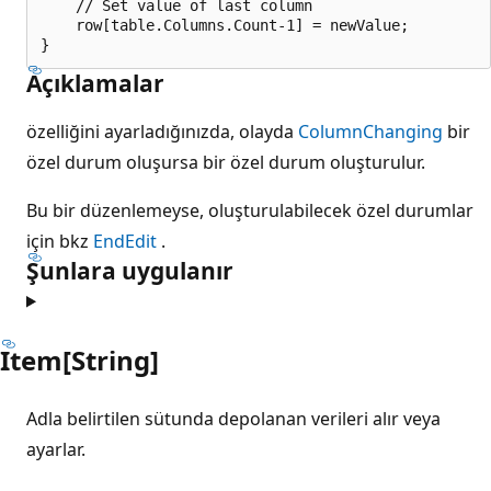
    // Set value of last column

    row[table.Columns.Count-1] = newValue;

Açıklamalar
özelliğini ayarladığınızda, olayda
ColumnChanging
bir
özel durum oluşursa bir özel durum oluşturulur.
Bu bir düzenlemeyse, oluşturulabilecek özel durumlar
için bkz
EndEdit
.
Şunlara uygulanır
Item[String]
Adla belirtilen sütunda depolanan verileri alır veya
ayarlar.