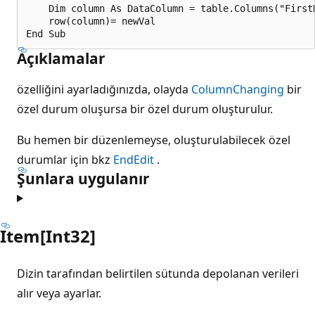
    Dim column As DataColumn = table.Columns("FirstN
    row(column)= newVal

Açıklamalar
özelliğini ayarladığınızda, olayda
ColumnChanging
bir
özel durum oluşursa bir özel durum oluşturulur.
Bu hemen bir düzenlemeyse, oluşturulabilecek özel
durumlar için bkz
EndEdit
.
Şunlara uygulanır
Item[Int32]
Dizin tarafından belirtilen sütunda depolanan verileri
alır veya ayarlar.