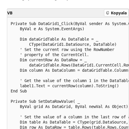
VB
Kopyala
Private Sub DataGrid1_Click(ByVal sender As System.O
    ByVal e As System.EventArgs)

    Dim dataGridTable As DataTable = _

        CType(DataGrid1.DataSource, DataTable)

    ' Set the current row using the RowNumber 

    ' property of the CurrentCell.

    Dim currentRow As DataRow = _

        dataGridTable.Rows(DataGrid1.CurrentCell.Row
    Dim column As DataColumn = dataGridTable.Columns
    ' Get the value of the column 1 in the DataTable
    label1.Text = currentRow(column).ToString()

End Sub

Private Sub SetDataRowValue( _

    ByVal grid As DataGrid, ByVal newVal As Object)

    ' Set the value of a column in the last row of a
    Dim table As DataTable = CType(grid.DataSource, 
    Dim row As DataRow = table.Rows(table.Rows.Count