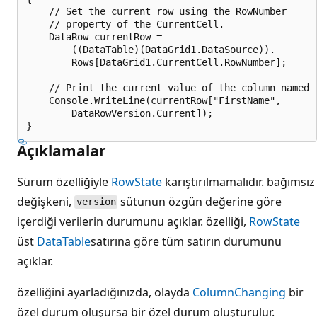
    // Set the current row using the RowNumber

    // property of the CurrentCell.

    DataRow currentRow =

        ((DataTable)(DataGrid1.DataSource)).

        Rows[DataGrid1.CurrentCell.RowNumber];

    // Print the current value of the column named "
    Console.WriteLine(currentRow["FirstName",

        DataRowVersion.Current]);

Açıklamalar
Sürüm özelliğiyle
RowState
karıştırılmamalıdır. bağımsız
değişkeni,
sütunun özgün değerine göre
version
içerdiği verilerin durumunu açıklar. özelliği,
RowState
üst
DataTable
satırına göre tüm satırın durumunu
açıklar.
özelliğini ayarladığınızda, olayda
ColumnChanging
bir
özel durum oluşursa bir özel durum oluşturulur.