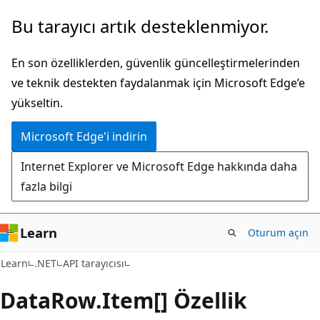
Ana
Sayfa
Bu tarayıcı artık desteklenmiyor.
içeriğe
içi
atla
gezintiye
En son özelliklerden, güvenlik güncelleştirmelerinden
atla
ve teknik destekten faydalanmak için Microsoft Edge’e
yükseltin.
Microsoft Edge'i indirin
Internet Explorer ve Microsoft Edge hakkında daha
fazla bilgi
Learn
Oturum açın
C#
Learn
.NET
API tarayıcısı
Data
Row.
Item[] Özellik