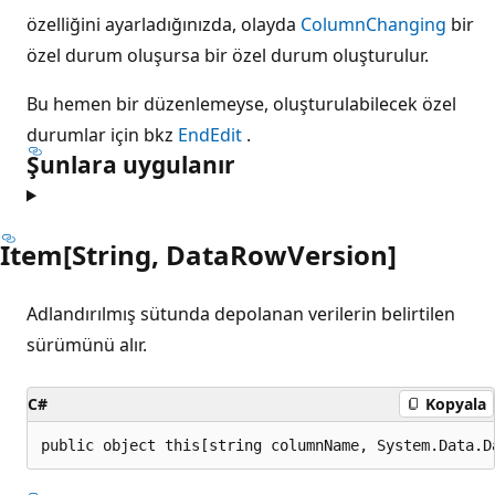
özelliğini ayarladığınızda, olayda
ColumnChanging
bir
özel durum oluşursa bir özel durum oluşturulur.
Bu hemen bir düzenlemeyse, oluşturulabilecek özel
durumlar için bkz
EndEdit
.
Şunlara uygulanır
Item[String, DataRowVersion]
Adlandırılmış sütunda depolanan verilerin belirtilen
sürümünü alır.
C#
Kopyala
public object this[string columnName, System.Data.D