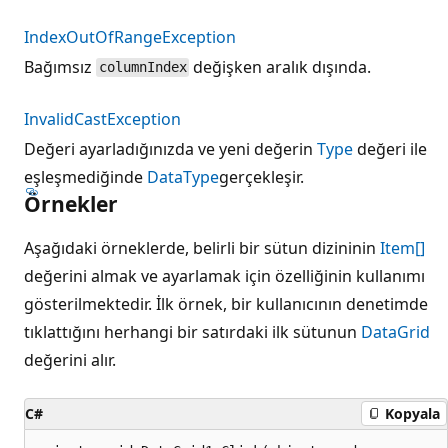
IndexOutOfRangeException
Bağımsız
değişken aralık dışında.
columnIndex
InvalidCastException
Değeri ayarladığınızda ve yeni değerin
Type
değeri ile
eşleşmediğinde
DataType
gerçekleşir.
Örnekler
Aşağıdaki örneklerde, belirli bir sütun dizininin
Item[]
değerini almak ve ayarlamak için özelliğinin kullanımı
gösterilmektedir. İlk örnek, bir kullanıcının denetimde
tıklattığını herhangi bir satırdaki ilk sütunun
DataGrid
değerini alır.
C#
Kopyala