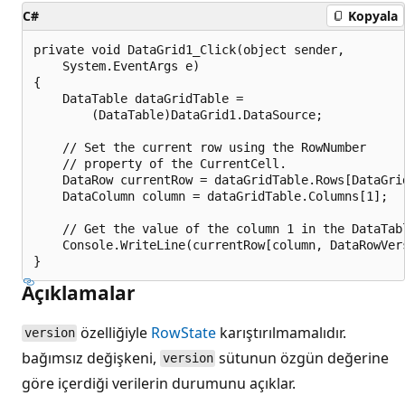
C#
Kopyala
private void DataGrid1_Click(object sender,

    System.EventArgs e)

{

    DataTable dataGridTable =

        (DataTable)DataGrid1.DataSource;

    // Set the current row using the RowNumber

    // property of the CurrentCell.

    DataRow currentRow = dataGridTable.Rows[DataGrid
    DataColumn column = dataGridTable.Columns[1];

    // Get the value of the column 1 in the DataTabl
    Console.WriteLine(currentRow[column, DataRowVers
Açıklamalar
özelliğiyle
RowState
karıştırılmamalıdır.
version
bağımsız değişkeni,
sütunun özgün değerine
version
göre içerdiği verilerin durumunu açıklar.