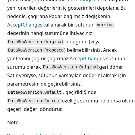
yeni önerilen değerlerin iç gösterimleri depolanır. Bu
nedenle, çağırana kadar bağımsız değişkenini
AcceptChanges
kullanarak bir sütunun
version
değerinin hangi sürümüne ihtiyacınız
olduğunu (veya
DataRowVersion.Original
) belirtebilirsiniz. Ancak
DataRowVersion.Proposed
yöntemini çağırır çağırmaz
AcceptChanges
sütunun
sürümü olarak
geri döner.
DataRowVersion.Original
Satır yeniyse, sütunun varsayılan değerini almak için
parametresini de geçirebilirsiniz
. geçirildiğinde
DataRowVersion.Default
özelliği, sürümü ne olursa olsun
DataRowVersion.Current
geçerli değeri döndürür.
Note