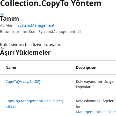
Collection.
Copy
To Yöntem
Tanım
Ad Alanı:
System.Management
Bütünleştirilmiş Kod:
System.Management.dll
Koleksiyonu bir diziye kopyalar.
Aşırı Yüklemeler
Name
Description
CopyTo(Array, Int32)
Koleksiyonu bir diziye
kopyalar.
CopyTo(ManagementBaseObject[],
Koleksiyondaki öğeleri
Int32)
bir
ManagementBaseObje