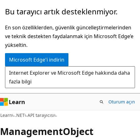
Ana
Sayfa
Bu tarayıcı artık desteklenmiyor.
içeriğe
içi
atla
gezintiye
En son özelliklerden, güvenlik güncelleştirmelerinden
atla
ve teknik destekten faydalanmak için Microsoft Edge’e
yükseltin.
Microsoft Edge'i indirin
Internet Explorer ve Microsoft Edge hakkında daha
fazla bilgi
Learn
Oturum açın
C#
Learn
.NET
API tarayıcısı
Management
Object