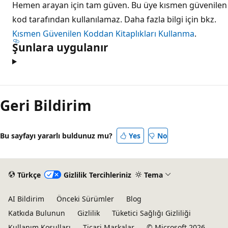
Hemen arayan için tam güven. Bu üye kısmen güvenilen
kod tarafından kullanılamaz. Daha fazla bilgi için bkz.
Kısmen Güvenilen Koddan Kitaplıkları Kullanma
.
Şunlara uygulanır
Okuma
modu
Geri Bildirim
devre
dışı
Bu sayfayı yararlı buldunuz mu?
Yes
No
Türkçe
Gizlilik Tercihleriniz
Tema
AI Bildirim
Önceki Sürümler
Blog
Katkıda Bulunun
Gizlilik
Tüketici Sağlığı Gizliliği
Kullanım Koşulları
Ticari Markalar
© Microsoft 2026