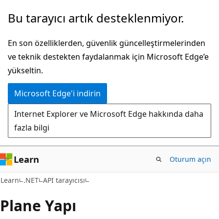
Ana
Sayfa
Bu tarayıcı artık desteklenmiyor.
içeriğe
içi
atla
gezintiye
En son özelliklerden, güvenlik güncelleştirmelerinden
atla
ve teknik destekten faydalanmak için Microsoft Edge’e
yükseltin.
Microsoft Edge'i indirin
Internet Explorer ve Microsoft Edge hakkında daha
fazla bilgi
Learn
Oturum açın
C#
Learn
.NET
API tarayıcısı
Plane Yapı