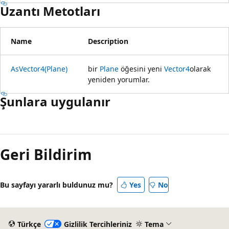
Uzantı Metotları
Name
Description
AsVector4(Plane)
bir
Plane
öğesini yeni
Vector4
olarak
yeniden yorumlar.
Şunlara uygulanır
Okuma
modu
Geri Bildirim
devre
dışı
Bu sayfayı yararlı buldunuz mu?
Yes
No
Türkçe
Gizlilik Tercihleriniz
Tema