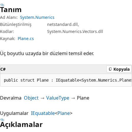
Tanım
Ad Alanı:
System.Numerics
Bütünleştirilmiş
netstandard.dll,
Kodlar:
System.Numerics.Vectors.dll
Kaynak:
Plane.cs
Üç boyutlu uzayda bir düzlemi temsil eder.
C#
Kopyala
public struct Plane : IEquatable<System.Numerics.Plane
Devralma
Object
ValueType
Plane
Uygulamalar
IEquatable
<
Plane
>
Açıklamalar