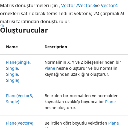
Matris dönüştürmeleri için ,
Vector2
Vector3
ve
Vector4
örnekleri satır olarak temsil edilir: vektör
v
,
vM
çarpmalı
M
matrisi tarafından dönüştürülür.
Oluşturucular
Name
Description
Plane(Single,
Normalinin X, Y ve Z bileşenlerinden bir
Single,
Plane
nesne oluşturur ve bu normalin
Single,
kaynağından uzaklığını oluşturur.
Single)
Plane(Vector3,
Belirtilen bir normalden ve normalden
Single)
kaynaktan uzaklığı boyunca bir
Plane
nesne oluşturur.
Plane(Vector4)
Belirtilen dört boyutlu vektörden
Plane