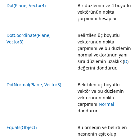
Dot(Plane, Vector4)
Bir düzlemin ve 4 boyutlu
vektörünün nokta
çarpımını hesaplar.
DotCoordinate(Plane,
Belirtilen üç boyutlu
Vector3)
vektörünün nokta
çarpımını ve bu düzlemin
normal vektörünün yanı
sıra düzlemin uzaklık (
D
)
değerini döndürür.
DotNormal(Plane, Vector3)
Belirtilen üç boyutlu
vektör ve bu düzlemin
vektörünün nokta
çarpımını
Normal
döndürür.
Equals(Object)
Bu örneğin ve belirtilen
nesnenin eşit olup