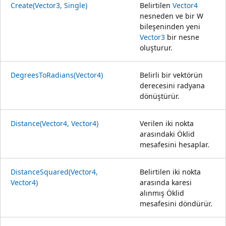
Create(Vector3, Single)
Belirtilen
Vector4
nesneden ve bir W
bileşeninden yeni
Vector3
bir nesne
oluşturur.
DegreesToRadians(Vector4)
Belirli bir vektörün
derecesini radyana
dönüştürür.
Distance(Vector4, Vector4)
Verilen iki nokta
arasındaki Öklid
mesafesini hesaplar.
DistanceSquared(Vector4,
Belirtilen iki nokta
Vector4)
arasında karesi
alınmış Öklid
mesafesini döndürür.