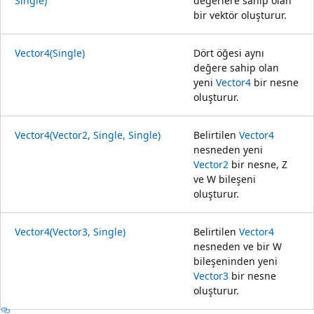
Single)
değerlere sahip olan
bir vektör oluşturur.
Vector4(Single)
Dört öğesi aynı
değere sahip olan
yeni
Vector4
bir nesne
oluşturur.
Vector4(Vector2, Single, Single)
Belirtilen
Vector4
nesneden yeni
Vector2
bir nesne, Z
ve W bileşeni
oluşturur.
Vector4(Vector3, Single)
Belirtilen
Vector4
nesneden ve bir W
bileşeninden yeni
Vector3
bir nesne
oluşturur.