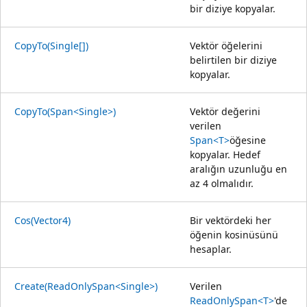
bir diziye kopyalar.
CopyTo(Single[])
Vektör öğelerini
belirtilen bir diziye
kopyalar.
CopyTo(Span<Single>)
Vektör değerini
verilen
Span<T>
öğesine
kopyalar. Hedef
aralığın uzunluğu en
az 4 olmalıdır.
Cos(Vector4)
Bir vektördeki her
öğenin kosinüsünü
hesaplar.
Create(ReadOnlySpan<Single>)
Verilen
ReadOnlySpan<T>
'de