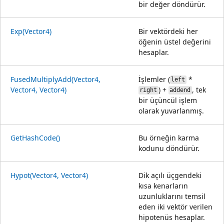
bir değer döndürür.
Exp(Vector4)
Bir vektördeki her
öğenin üstel değerini
hesaplar.
FusedMultiplyAdd(Vector4,
İşlemler (
*
left
Vector4, Vector4)
) +
, tek
right
addend
bir üçüncül işlem
olarak yuvarlanmış.
GetHashCode()
Bu örneğin karma
kodunu döndürür.
Hypot(Vector4, Vector4)
Dik açılı üçgendeki
kısa kenarların
uzunluklarını temsil
eden iki vektör verilen
hipotenüs hesaplar.