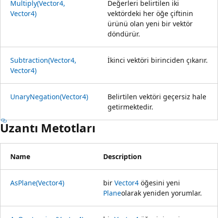
Multiply(Vector4,
Değerleri belirtilen iki
Vector4)
vektördeki her öğe çiftinin
ürünü olan yeni bir vektör
döndürür.
Subtraction(Vector4,
İkinci vektöri birinciden çıkarır.
Vector4)
UnaryNegation(Vector4)
Belirtilen vektöri geçersiz hale
getirmektedir.
Uzantı Metotları
Name
Description
AsPlane(Vector4)
bir
Vector4
öğesini yeni
Plane
olarak yeniden yorumlar.