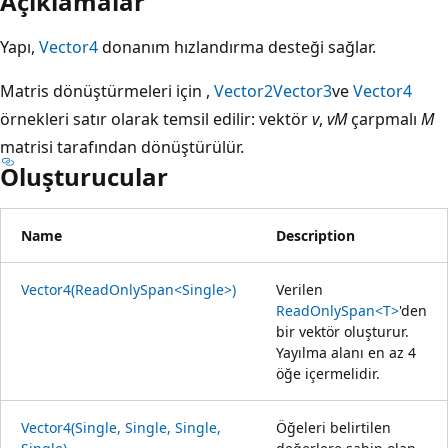
Açıklamalar
Yapı,
Vector4
donanım hızlandırma desteği sağlar.
Matris dönüştürmeleri için ,
Vector2
Vector3
ve
Vector4
örnekleri satır olarak temsil edilir: vektör
v
,
vM
çarpmalı
M
matrisi tarafından dönüştürülür.
Oluşturucular
Name
Description
Vector4(ReadOnlySpan<Single>)
Verilen
ReadOnlySpan<T>
'den
bir vektör oluşturur.
Yayılma alanı en az 4
öğe içermelidir.
Vector4(Single, Single, Single,
Öğeleri belirtilen