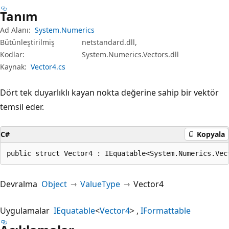
Tanım
Ad Alanı:
System.Numerics
Bütünleştirilmiş
netstandard.dll,
Kodlar:
System.Numerics.Vectors.dll
Kaynak:
Vector4.cs
Dört tek duyarlıklı kayan nokta değerine sahip bir vektör
temsil eder.
C#
Kopyala
public struct Vector4 : IEquatable<System.Numerics.Vec
Devralma
Object
ValueType
Vector4
Uygulamalar
IEquatable
<
Vector4
>
IFormattable