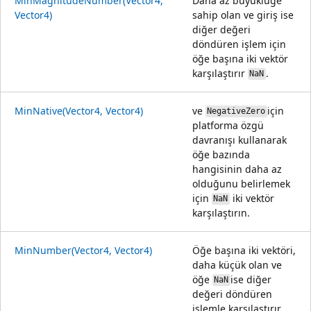
MinMagnitudeNumber(Vector4,
Daha az büyüklüğe
Vector4)
sahip olan ve giriş ise
diğer değeri
döndüren işlem için
öğe başına iki vektör
karşılaştırır
.
NaN
MinNative(Vector4, Vector4)
ve
için
NegativeZero
platforma özgü
davranışı kullanarak
öğe bazında
hangisinin daha az
olduğunu belirlemek
için
iki vektör
NaN
karşılaştırın.
MinNumber(Vector4, Vector4)
Öğe başına iki vektöri,
daha küçük olan ve
öğe
ise diğer
NaN
değeri döndüren
işlemle karşılaştırır.