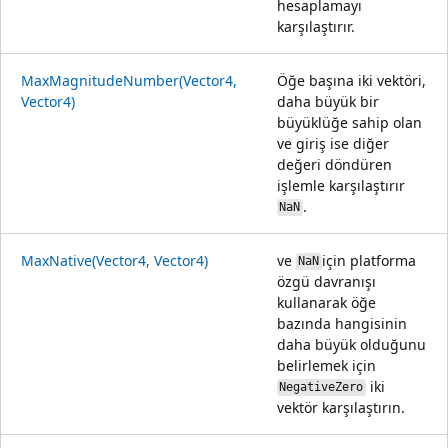
hesaplamayı
karşılaştırır.
MaxMagnitudeNumber(Vector4,
Öğe başına iki vektöri,
Vector4)
daha büyük bir
büyüklüğe sahip olan
ve giriş ise diğer
değeri döndüren
işlemle karşılaştırır
.
NaN
MaxNative(Vector4, Vector4)
ve
için platforma
NaN
özgü davranışı
kullanarak öğe
bazında hangisinin
daha büyük olduğunu
belirlemek için
iki
NegativeZero
vektör karşılaştırın.