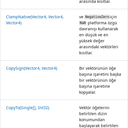
arasında kısıtlar.
ClampNative(Vector4, Vector4,
ve
için
NegativeZero
Vector4)
platforma özgü
NaN
davranışı kullanarak
en düşük ve en
yüksek değer
arasındaki vektörleri
kısıtlar.
CopySign(Vector4, Vector4)
Bir vektörünün öğe
başına işaretini başka
bir vektörünün öğe
başına işaretine
kopyalar.
CopyTo(Single[], Int32)
Vektör öğelerini
belirtilen dizin
konumundan
başlayarak belirtilen