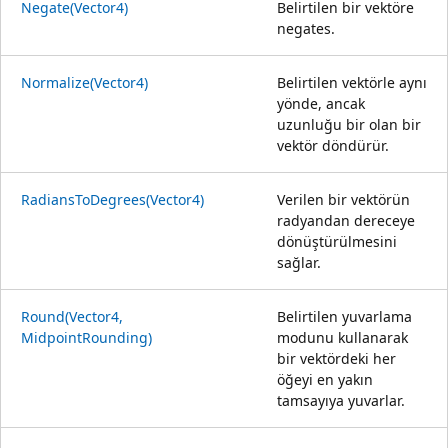
Negate(Vector4)
Belirtilen bir vektöre
negates.
Normalize(Vector4)
Belirtilen vektörle aynı
yönde, ancak
uzunluğu bir olan bir
vektör döndürür.
RadiansToDegrees(Vector4)
Verilen bir vektörün
radyandan dereceye
dönüştürülmesini
sağlar.
Round(Vector4,
Belirtilen yuvarlama
MidpointRounding)
modunu kullanarak
bir vektördeki her
öğeyi en yakın
tamsayıya yuvarlar.