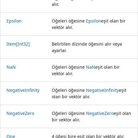
alır.
Epsilon
Öğeleri öğesine
Epsilon
eşit olan bir
vektör alır.
Item[Int32]
Belirtilen dizinde öğesini alır veya
ayarlar.
NaN
Öğeleri öğesine
NaN
eşit olan bir
vektör alır.
NegativeInfinity
Öğeleri öğesine
NegativeInfinity
eşit
olan bir vektör alır.
NegativeZero
Öğeleri öğesine
NegativeZero
eşit olan
bir vektör alır.
One
4 öğesi bire eşit olan bir vektör alır.