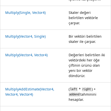
Multiply(Single, Vector4)
Skaler değeri
belirtilen vektörle
çarpar.
Multiply(Vector4, Single)
Bir vektöri belirtilen
skaler ile çarpar.
Multiply(Vector4, Vector4)
Değerleri belirtilen iki
vektördeki her öğe
çiftinin ürünü olan
yeni bir vektör
döndürür.
MultiplyAddEstimate(Vector4,
(
*
) +
left
right
Vector4, Vector4)
tahminini
addend
hesaplar.