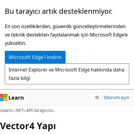
Ana
Sayfa
Bu tarayıcı artık desteklenmiyor.
içeriğe
içi
atla
gezintiye
En son özelliklerden, güvenlik güncelleştirmelerinden
atla
ve teknik destekten faydalanmak için Microsoft Edge’e
yükseltin.
Microsoft Edge'i indirin
Internet Explorer ve Microsoft Edge hakkında daha
fazla bilgi
Learn
Oturum açın
C#
Learn
.NET
API tarayıcısı
Vector4 Yapı