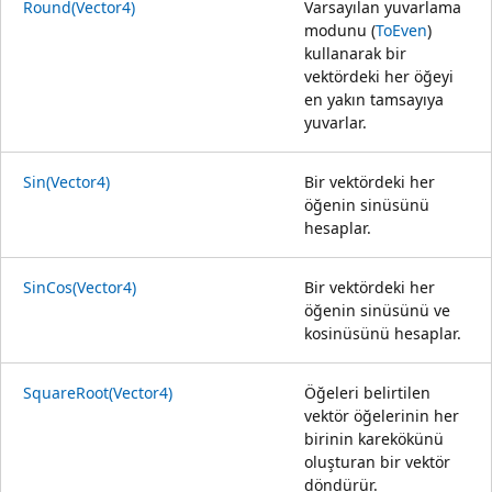
Round(Vector4)
Varsayılan yuvarlama
modunu (
ToEven
)
kullanarak bir
vektördeki her öğeyi
en yakın tamsayıya
yuvarlar.
Sin(Vector4)
Bir vektördeki her
öğenin sinüsünü
hesaplar.
SinCos(Vector4)
Bir vektördeki her
öğenin sinüsünü ve
kosinüsünü hesaplar.
SquareRoot(Vector4)
Öğeleri belirtilen
vektör öğelerinin her
birinin karekökünü
oluşturan bir vektör
döndürür.