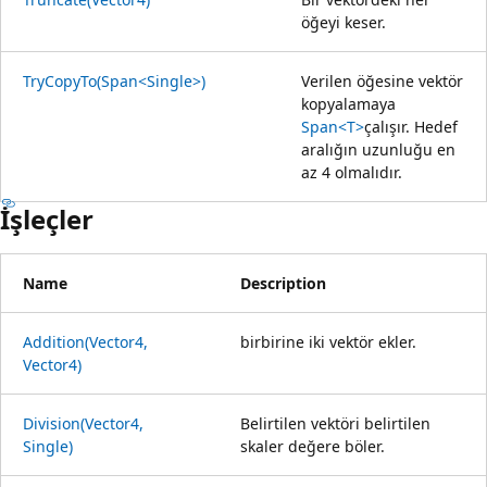
öğeyi keser.
TryCopyTo(Span<Single>)
Verilen öğesine vektör
kopyalamaya
Span<T>
çalışır. Hedef
aralığın uzunluğu en
az 4 olmalıdır.
İşleçler
Name
Description
Addition(Vector4,
birbirine iki vektör ekler.
Vector4)
Division(Vector4,
Belirtilen vektöri belirtilen
Single)
skaler değere böler.