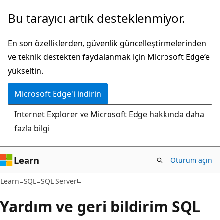
Ana
Bu tarayıcı artık desteklenmiyor.
içeriğe
atla
En son özelliklerden, güvenlik güncelleştirmelerinden
ve teknik destekten faydalanmak için Microsoft Edge’e
yükseltin.
Microsoft Edge'i indirin
Internet Explorer ve Microsoft Edge hakkında daha
fazla bilgi
Learn
Oturum açın
Learn
SQL
SQL Server
Yardım ve geri bildirim SQL