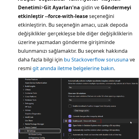
Denetimi
>
Git Ayarları'na
gidin ve
Göndermeyi
etkinleştir --force-with-lease
seçeneğini
etkinleştirin. Bu seçeneğin amacı, uzak depoda
değişiklikler gerçekleşse bile diğer değişikliklerin
üzerine yazmadan gönderme girişiminde
bulunmanızı sağlamaktır. Bu seçenek hakkında
daha fazla bilgi için
bu Stackoverflow sorusuna
ve
resmi
git anında iletme belgelerine bakın
.