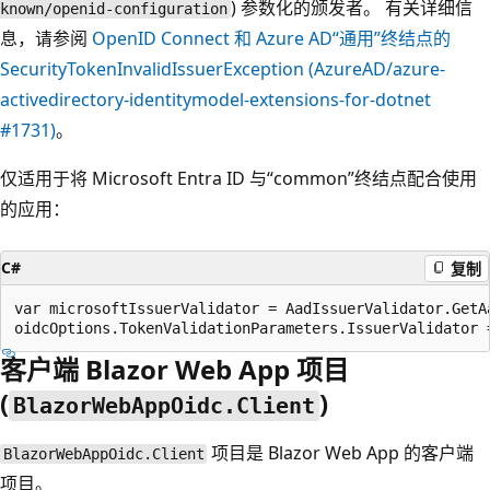
) 参数化的颁发者。 有关详细信
known/openid-configuration
息，请参阅
OpenID Connect 和 Azure AD“通用”终结点的
SecurityTokenInvalidIssuerException (
AzureAD/azure-
activedirectory-identitymodel-extensions-for-dotnet
#1731)
。
仅适用于将 Microsoft Entra ID 与“common”终结点配合使用
的应用：
C#
复制
var microsoftIssuerValidator = AadIssuerValidator.GetA
客户端 Blazor Web App 项目
(
)
BlazorWebAppOidc.Client
项目是 Blazor Web App 的客户端
BlazorWebAppOidc.Client
项目。