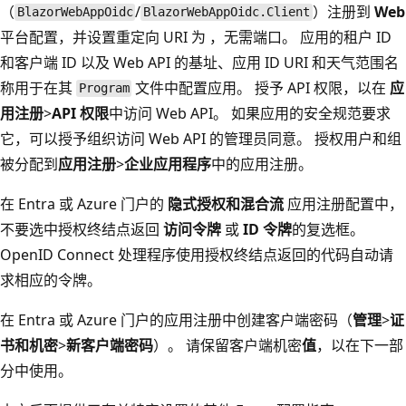
（
/
）注册到
Web
BlazorWebAppOidc
BlazorWebAppOidc.Client
平台配置，并设置重定向 URI 为
，无需端口。 应用的租户 ID
和客户端 ID 以及 Web API 的基址、应用 ID URI 和天气范围名
称用于在其
文件中配置应用。 授予 API 权限，以在
应
Program
用注册
>
API 权限
中访问 Web API。 如果应用的安全规范要求
它，可以授予组织访问 Web API 的管理员同意。 授权用户和组
被分配到
应用注册
>
企业应用程序
中的应用注册。
在 Entra 或 Azure 门户的
隐式授权和混合流
应用注册配置中，
不要选中授权终结点返回
访问令牌
或
ID 令牌
的复选框。
OpenID Connect 处理程序使用授权终结点返回的代码自动请
求相应的令牌。
在 Entra 或 Azure 门户的应用注册中创建客户端密码（
管理
>
证
书和机密
>
新客户端密码
）。 请保留客户端机密
值
，以在下一部
分中使用。