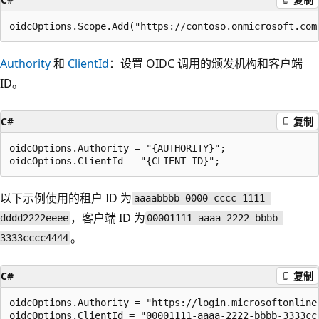
Authority
和
ClientId
：设置 OIDC 调用的颁发机构和客户端
ID。
C#
复制
oidcOptions.Authority = "{AUTHORITY}";

以下示例使用的租户 ID 为
aaaabbbb-0000-cccc-1111-
，客户端 ID 为
dddd2222eeee
00001111-aaaa-2222-bbbb-
。
3333cccc4444
C#
复制
oidcOptions.Authority = "https://login.microsoftonline