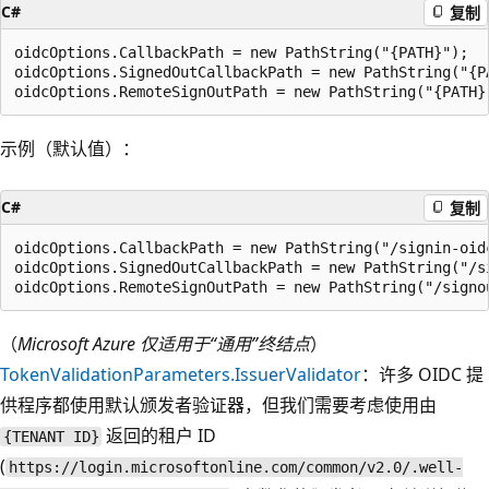
C#
复制
oidcOptions.CallbackPath = new PathString("{PATH}");

oidcOptions.SignedOutCallbackPath = new PathString("{PA
示例（默认值）：
C#
复制
oidcOptions.CallbackPath = new PathString("/signin-oidc
oidcOptions.SignedOutCallbackPath = new PathString("/si
（
Microsoft Azure 仅适用于“通用”终结点
）
TokenValidationParameters.IssuerValidator
：许多 OIDC 提
供程序都使用默认颁发者验证器，但我们需要考虑使用由
返回的租户 ID
{TENANT ID}
(
https://login.microsoftonline.com/common/v2.0/.well-