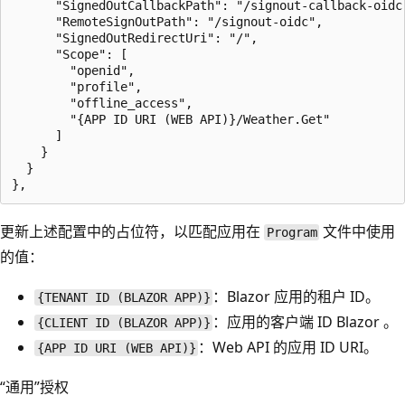
      "SignedOutCallbackPath": "/signout-callback-oidc"
      "RemoteSignOutPath": "/signout-oidc",

      "SignedOutRedirectUri": "/",

      "Scope": [

        "openid",

        "profile",

        "offline_access",

        "{APP ID URI (WEB API)}/Weather.Get"

      ]

    }

  }

更新上述配置中的占位符，以匹配应用在
文件中使用
Program
的值：
：Blazor 应用的租户 ID。
{TENANT ID (BLAZOR APP)}
：应用的客户端 ID Blazor 。
{CLIENT ID (BLAZOR APP)}
：Web API 的应用 ID URI。
{APP ID URI (WEB API)}
“通用”授权